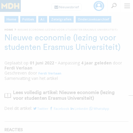
Home
Politiek
A.I.
Zetelgrafiek
Onderzoeksarchief
»
HOME
NIEUWE ECONOMIE (LEZING VOOR STUDENTEN ERASMUS UNIVERSITEIT)
Nieuwe economie (lezing voor
studenten Erasmus Universiteit)
Geplaatst op
01 juni 2022
•
Aanpassing
4 jaar
geleden
door
Ferdi Verlaan
Geschreven door
Ferdi Verlaan
Samenvatting van het artikel
Lees volledig artikel: Nieuwe economie (lezing
voor studenten Erasmus Universiteit)
Deel dit artikel:
Twitter
Facebook
Linkedin
WhatsApp
REACTIES