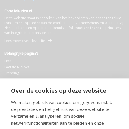
Over Maurice.nl
Deze website staat in het teken van het bevorderen van een tegengeluid
rondom het optreden van de overheid en overheidsdiensten wanneer zij
zich niet baseren op feiten en kennis en/of zondigen tegen de principes
van integriteit en transparantie.
Lees meer over deze site
Belangrijke pagina’s
Home
Laatste Nieuws
Trending
Blog Maurice
AI
Over de cookies op deze website
Bibliotheek
We maken gebruik van cookies om gegevens m.b.t.
Info en service
de prestaties en het gebruik van deze website te
FAQ
verzamelen & analyseren, om sociale
Doneren
netwerkfunctionaliteiten aan te bieden en onze
Privacy