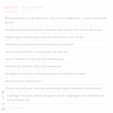
LAATSTE
CATEGORIEEN
Meerderheid houdt vast aan steun voor Oekraïne — maar de kloof
groeit
Steeds meer Nederlanders denken dat Covid-19 uit een lab komt
Regeringscoalitie nog maar 47 zetels over van de 66
Stikstof verdeelt Nederland langs partijlijnen
De coronaperiode is nog lang niet voorbij
Fauci’s verhoor: het ultieme demasqué
Gemini Notebook: absolute aanrader
De Agatha Christie ontknoping van de lablek-doofpot
Nieuwe fase maurice.nl
Klacht bij de Raad voor Journalistiek tegen Maarten Keulemans
De giftige mix van wetenschappers met oogkleppen en kritiekloze
journalisten (H)
VOLG MAURICE