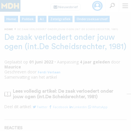
Home
Politiek
A.I.
Zetelgrafiek
Onderzoeksarchief
»
HOME
DE ZAAK VERLOEDERT ONDER JOUW OGEN (INT.DE SCHEIDSRECHTER, 1981)
De zaak verloedert onder jouw
ogen (int.De Scheidsrechter, 1981)
Geplaatst op
01 juni 2022
•
Aanpassing
4 jaar
geleden
door
Maurice
Geschreven door
Ferdi Verlaan
Samenvatting van het artikel
Lees volledig artikel: De zaak verloedert onder
jouw ogen (int.De Scheidsrechter, 1981)
Deel dit artikel:
Twitter
Facebook
Linkedin
WhatsApp
REACTIES