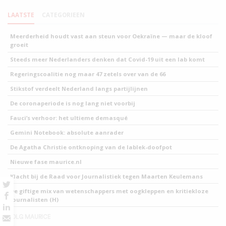
LAATSTE
CATEGORIEEN
Meerderheid houdt vast aan steun voor Oekraïne — maar de kloof
groeit
Steeds meer Nederlanders denken dat Covid-19 uit een lab komt
Regeringscoalitie nog maar 47 zetels over van de 66
Stikstof verdeelt Nederland langs partijlijnen
De coronaperiode is nog lang niet voorbij
Fauci’s verhoor: het ultieme demasqué
Gemini Notebook: absolute aanrader
De Agatha Christie ontknoping van de lablek-doofpot
Nieuwe fase maurice.nl
Klacht bij de Raad voor Journalistiek tegen Maarten Keulemans
De giftige mix van wetenschappers met oogkleppen en kritiekloze
journalisten (H)
VOLG MAURICE