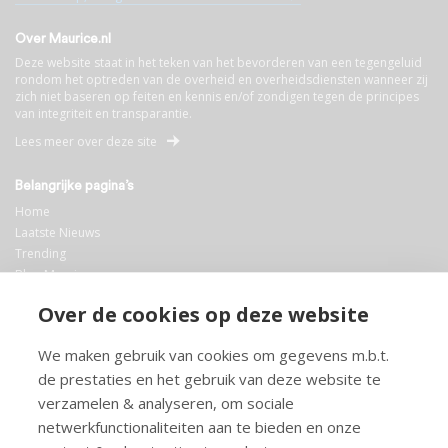
Over Maurice.nl
Deze website staat in het teken van het bevorderen van een tegengeluid
rondom het optreden van de overheid en overheidsdiensten wanneer zij
zich niet baseren op feiten en kennis en/of zondigen tegen de principes
van integriteit en transparantie.
Lees meer over deze site
Belangrijke pagina’s
Home
Laatste Nieuws
Trending
Blog Maurice
AI
Over de cookies op deze website
Bibliotheek
We maken gebruik van cookies om gegevens m.b.t.
Info en service
de prestaties en het gebruik van deze website te
FAQ
verzamelen & analyseren, om sociale
Doneren
netwerkfunctionaliteiten aan te bieden en onze
Privacy