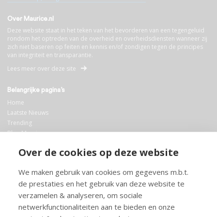
Over Maurice.nl
Deze website staat in het teken van het bevorderen van een tegengeluid
rondom het optreden van de overheid en overheidsdiensten wanneer zij
zich niet baseren op feiten en kennis en/of zondigen tegen de principes
van integriteit en transparantie.
Lees meer over deze site
Belangrijke pagina’s
Home
Laatste Nieuws
Trending
Blog Maurice
AI
Over de cookies op deze website
Bibliotheek
We maken gebruik van cookies om gegevens m.b.t.
Info en service
de prestaties en het gebruik van deze website te
FAQ
verzamelen & analyseren, om sociale
Doneren
netwerkfunctionaliteiten aan te bieden en onze
Privacy