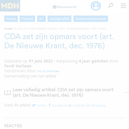
Home
Politiek
A.I.
Zetelgrafiek
Onderzoeksarchief
»
HOME
CDA ZET ZIJN OPMARS VOORT (ART. DE NIEUWE KRANT, DEC. 1976)
CDA zet zijn opmars voort (art.
De Nieuwe Krant, dec. 1976)
Geplaatst op
01 juni 2022
•
Aanpassing
4 jaar
geleden
door
Ferdi Verlaan
Geschreven door
Ferdi Verlaan
Samenvatting van het artikel
Lees volledig artikel: CDA zet zijn opmars voort
(art. De Nieuwe Krant, dec. 1976)
Deel dit artikel:
Twitter
Facebook
Linkedin
WhatsApp
REACTIES