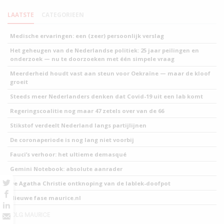
LAATSTE
CATEGORIEEN
Medische ervaringen: een (zeer) persoonlijk verslag
Het geheugen van de Nederlandse politiek: 25 jaar peilingen en
onderzoek — nu te doorzoeken met één simpele vraag
Meerderheid houdt vast aan steun voor Oekraïne — maar de kloof
groeit
Steeds meer Nederlanders denken dat Covid-19 uit een lab komt
Regeringscoalitie nog maar 47 zetels over van de 66
Stikstof verdeelt Nederland langs partijlijnen
De coronaperiode is nog lang niet voorbij
Fauci’s verhoor: het ultieme demasqué
Gemini Notebook: absolute aanrader
De Agatha Christie ontknoping van de lablek-doofpot
Nieuwe fase maurice.nl
VOLG MAURICE