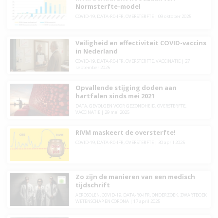
Normsterfte-model
COVID-19
,
DATA-R0-IFR
,
OVERSTERFTE
|
09 oktober 2025
Veiligheid en effectiviteit COVID-vaccins
in Nederland
COVID-19
,
DATA-R0-IFR
,
OVERSTERFTE
,
VACCINATIE
|
27
september 2025
Opvallende stijging doden aan
hartfalen sinds mei 2021
DATA
,
GEVOLGEN VOOR GEZONDHEID
,
OVERSTERFTE
,
VACCINATIE
|
29 mei 2025
RIVM maskeert de oversterfte!
COVID-19
,
DATA-R0-IFR
,
OVERSTERFTE
|
30 april 2025
Zo zijn de manieren van een medisch
tijdschrift
AEROSOLEN
,
COVID-19
,
DATA-R0-IFR
,
ONDERZOEK
,
ZWARTBOEK
WETENSCHAP EN CORONA
|
17 april 2025