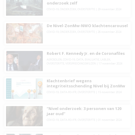
onderzoek zelf
COVID-19
,
ONDERZOEK
,
OVERSTERFTE
|
29 november 2024
De Nivel-ZonMw-NWO klachtencarousel
COVID-19
,
ONDERZOEK
,
OVERSTERFTE
|
28 november 2024
Robert F. Kennedy Jr. en de Coronafiles
AEROSOLEN
,
COVID-19
,
DATA
,
EVALUATIE
,
LABLEK
,
OVERSTERFTE
,
VERSPREIDINGSWIJZEN
|
17 november 2024
Klachtenbrief wegens
integriteitsschending Nivel bij ZonMw
COVID-19
,
DATA-R0-IFR
,
OVERSTERFTE
|
15 november 2024
“Nivel onderzoek: 3 personen van 120
jaar oud”
COVID-19
,
DATA-R0-IFR
,
OVERSTERFTE
|
01 november 2024