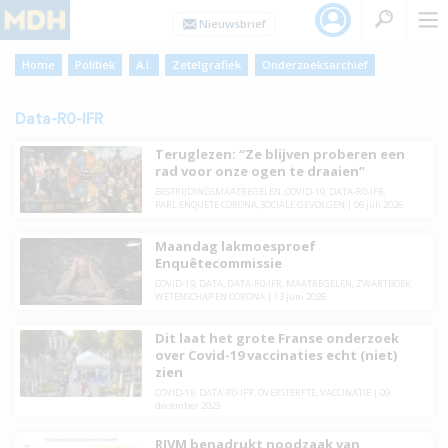
Home
Politiek
A.I.
Zetelgrafiek
Onderzoeksarchief
Data-R0-IFR
Teruglezen: “Ze blijven proberen een
rad voor onze ogen te draaien”
BESTRIJDINGSMAATREGELEN
,
COVID-19
,
DATA-R0-IFR
,
PARL.ENQUETE CORONA
,
SOCIALE GEVOLGEN
|
06 juli 2026
Maandag lakmoesproef
Enquêtecommissie
COVID-19
,
DATA
,
DATA-R0-IFR
,
MAATREGELEN
,
ZWARTBOEK
WETENSCHAP EN CORONA
|
13 juni 2026
Dit laat het grote Franse onderzoek
over Covid-19 vaccinaties echt (niet)
zien
COVID-19
,
DATA-R0-IFR
,
OVERSTERFTE
,
VACCINATIE
|
09
december 2025
RIVM benadrukt noodzaak van