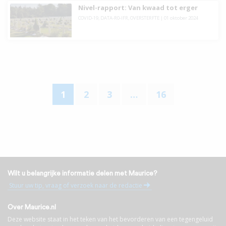
Nivel-rapport: Van kwaad tot erger
COVID-19
,
DATA-R0-IFR
,
OVERSTERFTE
|
01 oktober 2024
1
2
3
…
16
Wilt u belangrijke informatie delen met Maurice?
Stuur uw tip, vraag of verzoek naar de redactie
Over Maurice.nl
Deze website staat in het teken van het bevorderen van een tegengeluid