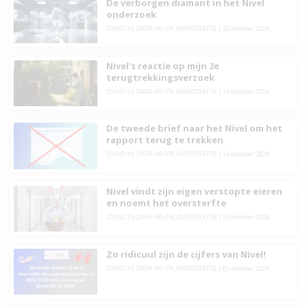
De verborgen diamant in het Nivel
onderzoek
COVID-19
,
DATA-R0-IFR
,
OVERSTERFTE
|
25 oktober 2024
Nivel’s reactie op mijn 2e
terugtrekkingsverzoek
COVID-19
,
DATA-R0-IFR
,
OVERSTERFTE
|
19 oktober 2024
De tweede brief naar het Nivel om het
rapport terug te trekken
COVID-19
,
DATA-R0-IFR
,
OVERSTERFTE
|
12 oktober 2024
Nivel vindt zijn eigen verstopte eieren
en noemt het oversterfte
COVID-19
,
DATA-R0-IFR
,
OVERSTERFTE
|
07 oktober 2024
Zo ridicuul zijn de cijfers van Nivel!
COVID-19
,
DATA-R0-IFR
,
OVERSTERFTE
|
05 oktober 2024