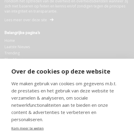
rondom het optreden van de overheid en overheidsdiensten wanneer zij
zich niet baseren op feiten en kennis en/of zondigen tegen de principes
van integriteit en transparantie.
Lees meer over deze site
Belangrijke pagina’s
Home
Laatste Nieuws
Trending
Blog Maurice
AI
Over de cookies op deze website
Bibliotheek
We maken gebruik van cookies om gegevens m.b.t.
Info en service
de prestaties en het gebruik van deze website te
FAQ
verzamelen & analyseren, om sociale
Doneren
netwerkfunctionaliteiten aan te bieden en onze
Privacy
content & advertenties te verbeteren en
Voorwaarden
Meedoen
personaliseren.
Kom meer te weten