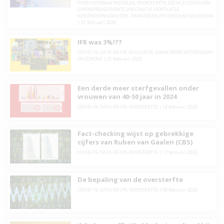
OVERHEIDSMAATREGELEN
,
OVERSTERFTE
,
SOCIALE GEVOLGEN
,
SUPERSPREAD EVENTS
,
VACCINATIE
,
VENTILATIE
,
VERSPREIDINGSWIJZEN
,
ZWARTBOEK WETENSCHAP EN CORONA
|
21 februari 2025
IFR was 3%!??
COVID-19
,
DATA-R0-IFR
,
EVALUATIE
,
ZWARTBOEK WETENSCHAP
EN CORONA
|
21 februari 2025
Een derde meer sterfgevallen onder
vrouwen van 40-50 jaar in 2024
COVID-19
,
DATA-R0-IFR
,
OVERSTERFTE
|
18 februari 2025
Fact-checking wijst op gebrekkige
cijfers van Ruben van Gaalen (CBS)
COVID-19
,
DATA-R0-IFR
,
OVERSTERFTE
|
12 februari 2025
De bepaling van de oversterfte
COVID-19
,
DATA-R0-IFR
,
OVERSTERFTE
|
08 februari 2025