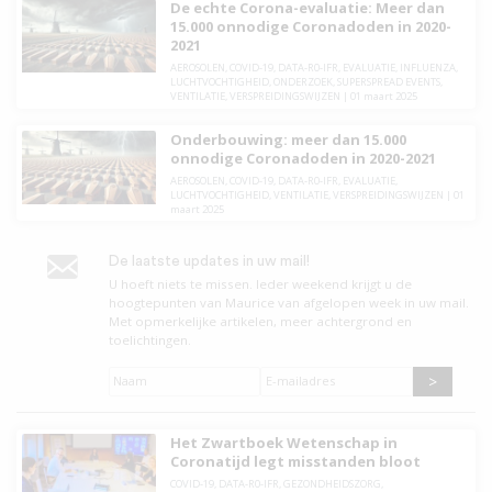
De echte Corona-evaluatie: Meer dan
15.000 onnodige Coronadoden in 2020-
2021
AEROSOLEN
,
COVID-19
,
DATA-R0-IFR
,
EVALUATIE
,
INFLUENZA
,
LUCHTVOCHTIGHEID
,
ONDERZOEK
,
SUPERSPREAD EVENTS
,
VENTILATIE
,
VERSPREIDINGSWIJZEN
|
01 maart 2025
Onderbouwing: meer dan 15.000
onnodige Coronadoden in 2020-2021
AEROSOLEN
,
COVID-19
,
DATA-R0-IFR
,
EVALUATIE
,
LUCHTVOCHTIGHEID
,
VENTILATIE
,
VERSPREIDINGSWIJZEN
|
01
maart 2025
De laatste updates in uw mail!
U hoeft niets te missen. leder weekend krijgt u de
hoogtepunten van Maurice van afgelopen week in uw mail.
Met opmerkelijke artikelen, meer achtergrond en
toelichtingen.
Naam
*
E-
mailadres
*
Het Zwartboek Wetenschap in
Coronatijd legt misstanden bloot
COVID-19
,
DATA-R0-IFR
,
GEZONDHEIDSZORG
,