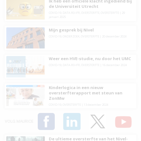
Ik heb een officiële klacht ingediend bij
de Universiteit Utrecht
COVID-19
,
DATA-R0-IFR
,
OVERSTERFTE
,
OVERSTERFTE
|
29
januari 2025
Mijn gesprek bij Nivel
COVID-19
,
ONDERZOEK
,
OVERSTERFTE
|
20 december 2024
Weer een HVE-studie, nu door het UMC
COVID-19
,
DATA-R0-IFR
,
OVERSTERFTE
|
16 december 2024
Kinderlogica in een nieuw
oversterfterapport met steun van
ZonMw
COVID-19
,
OVERSTERFTE
|
13 december 2024
VOLG MAURICE
De ultieme oversterfte van het Nivel-