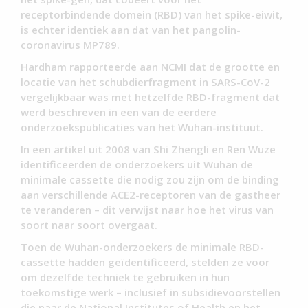
receptorbindende domein (RBD) van het spike-eiwit,
is echter identiek aan dat van het pangolin-
coronavirus MP789.
Hardham rapporteerde aan NCMI dat de grootte en
locatie van het schubdierfragment in SARS-CoV-2
vergelijkbaar was met hetzelfde RBD-fragment dat
werd beschreven in een van de eerdere
onderzoekspublicaties van het Wuhan-instituut.
In een artikel uit 2008 van Shi Zhengli en Ren Wuze
identificeerden de onderzoekers uit Wuhan de
minimale cassette die nodig zou zijn om de binding
aan verschillende ACE2-receptoren van de gastheer
te veranderen – dit verwijst naar hoe het virus van
soort naar soort overgaat.
Toen de Wuhan-onderzoekers de minimale RBD-
cassette hadden geïdentificeerd, stelden ze voor
om dezelfde techniek te gebruiken in hun
toekomstige werk – inclusief in subsidievoorstellen
die naar de National Institutes of Health en het