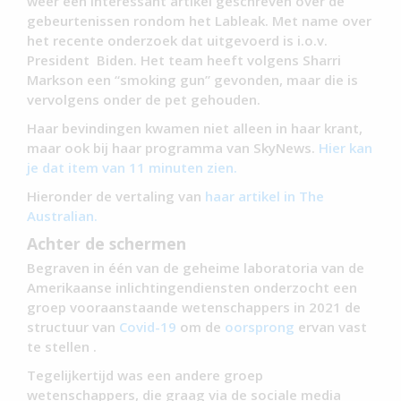
weer een interessant artikel geschreven over de
gebeurtenissen rondom het Lableak. Met name over
het recente onderzoek dat uitgevoerd is i.o.v.
President Biden. Het team heeft volgens Sharri
Markson een “smoking gun” gevonden, maar die is
vervolgens onder de pet gehouden.
Haar bevindingen kwamen niet alleen in haar krant,
maar ook bij haar programma van SkyNews.
Hier kan
je dat item van 11 minuten zien.
Hieronder de vertaling van
haar artikel in The
Australian.
Achter de schermen
Begraven in één van de geheime laboratoria van de
Amerikaanse inlichtingendiensten onderzocht een
groep vooraanstaande wetenschappers in 2021 de
structuur van
Covid-19
om de
oorsprong
ervan vast
te stellen .
Tegelijkertijd was een andere groep
wetenschappers, die graag via de sociale media