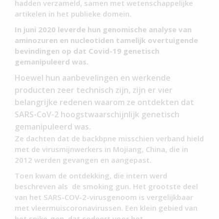
hadden verzameld, samen met wetenschappelijke
artikelen in het publieke domein.
In juni 2020 leverde hun genomische analyse van
aminozuren en nucleotiden tamelijk overtuigende
bevindingen op dat Covid-19 genetisch
gemanipuleerd was.
Hoewel hun aanbevelingen en werkende
producten zeer technisch zijn, zijn er vier
belangrijke redenen waarom ze ontdekten dat
SARS-CoV-2 hoogstwaarschijnlijk genetisch
gemanipuleerd was.
Ze dachten dat de backbpne misschien verband hield
met de virusmijnwerkers in Mojiang, China, die in
2012 werden gevangen en aangepast.
Toen kwam de ontdekking, die intern werd
beschreven als de smoking gun. Het grootste deel
van het SARS-COV-2-virusgenoom is vergelijkbaar
met vleermuiscoronavirussen. Een klein gebied van
het spike-gen, dat codeert voor het