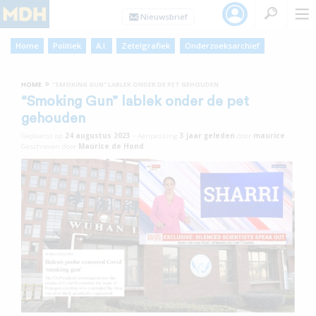
Home
Politiek
A.I.
Zetelgrafiek
Onderzoeksarchief
»
HOME
“SMOKING GUN” LABLEK ONDER DE PET GEHOUDEN
“Smoking Gun” lablek onder de pet
gehouden
Geplaatst op
24 augustus 2023
•
Aanpassing
3 jaar
geleden
door
maurice
Geschreven door
Maurice de Hond