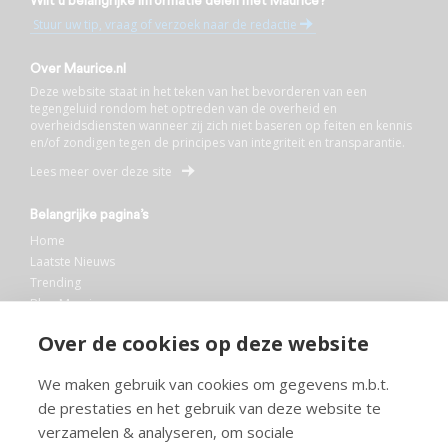
Wilt u belangrijke informatie delen met Maurice?
Stuur uw tip, vraag of verzoek naar de redactie
Over Maurice.nl
Deze website staat in het teken van het bevorderen van een
tegengeluid rondom het optreden van de overheid en
overheidsdiensten wanneer zij zich niet baseren op feiten en kennis
en/of zondigen tegen de principes van integriteit en transparantie.
Lees meer over deze site
Belangrijke pagina’s
Home
Laatste Nieuws
Trending
Blog Maurice
AI
Over de cookies op deze website
Bibliotheek
We maken gebruik van cookies om gegevens m.b.t.
Info en service
de prestaties en het gebruik van deze website te
FAQ
verzamelen & analyseren, om sociale
Doneren