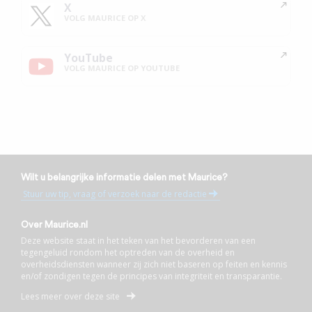
X
VOLG MAURICE OP X
YouTube
VOLG MAURICE OP YOUTUBE
Wilt u belangrijke informatie delen met Maurice?
Stuur uw tip, vraag of verzoek naar de redactie
Over Maurice.nl
Deze website staat in het teken van het bevorderen van een
tegengeluid rondom het optreden van de overheid en
overheidsdiensten wanneer zij zich niet baseren op feiten en kennis
en/of zondigen tegen de principes van integriteit en transparantie.
Lees meer over deze site