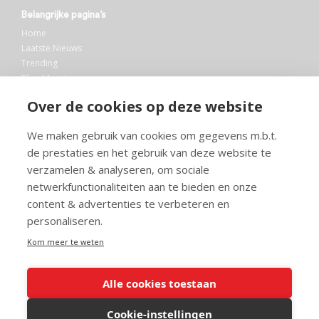
Belangrijke pagina’s
Home
Laatste Nieuws
Trending
Blog Maurice
AI
Over de cookies op deze website
Bibliotheek
We maken gebruik van cookies om gegevens m.b.t.
Info en service
de prestaties en het gebruik van deze website te
FAQ
verzamelen & analyseren, om sociale
Doneren
netwerkfunctionaliteiten aan te bieden en onze
Privacy
content & advertenties te verbeteren en
Voorwaarden
Meedoen
personaliseren.
Kom meer te weten
Alle cookies toestaan
© 2026 Maurice.nl - Alle rechten voorbehouden. Op alle artikelen rust
copyright. Voor meer info, mail naar
contact@maurice.nl
.
Cookie-instellingen