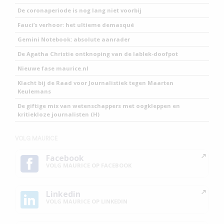
De coronaperiode is nog lang niet voorbij
Fauci’s verhoor: het ultieme demasqué
Gemini Notebook: absolute aanrader
De Agatha Christie ontknoping van de lablek-doofpot
Nieuwe fase maurice.nl
Klacht bij de Raad voor Journalistiek tegen Maarten
Keulemans
De giftige mix van wetenschappers met oogkleppen en
kritiekloze journalisten (H)
VOLG MAURICE
Facebook
VOLG MAURICE OP FACEBOOK
Linkedin
VOLG MAURICE OP LINKEDIN