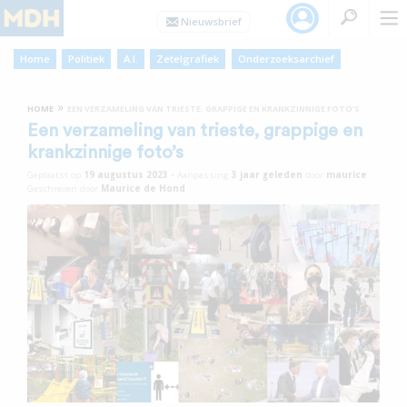
Home
Politiek
A.I.
Zetelgrafiek
Onderzoeksarchief
»
HOME
EEN VERZAMELING VAN TRIESTE, GRAPPIGE EN KRANKZINNIGE FOTO’S
Een verzameling van trieste, grappige en
krankzinnige foto’s
Geplaatst op
19 augustus 2023
•
Aanpassing
3 jaar
geleden
door
maurice
Geschreven door
Maurice de Hond