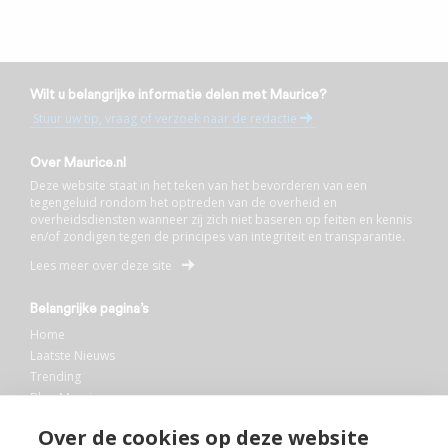
Wilt u belangrijke informatie delen met Maurice?
Stuur uw tip, vraag of verzoek naar de redactie
Over Maurice.nl
Deze website staat in het teken van het bevorderen van een
tegengeluid rondom het optreden van de overheid en
overheidsdiensten wanneer zij zich niet baseren op feiten en kennis
en/of zondigen tegen de principes van integriteit en transparantie.
Lees meer over deze site
Belangrijke pagina’s
Home
Laatste Nieuws
Trending
Blog Maurice
AI
Over de cookies op deze website
Bibliotheek