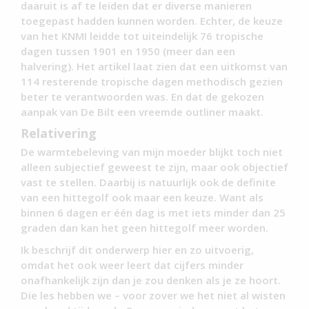
daaruit is af te leiden dat er diverse manieren
toegepast hadden kunnen worden. Echter, de keuze
van het KNMI leidde tot uiteindelijk 76 tropische
dagen tussen 1901 en 1950 (meer dan een
halvering). Het artikel laat zien dat een uitkomst van
114 resterende tropische dagen methodisch gezien
beter te verantwoorden was. En dat de gekozen
aanpak van De Bilt een vreemde outliner maakt.
Relativering
De warmtebeleving van mijn moeder blijkt toch niet
alleen subjectief geweest te zijn, maar ook objectief
vast te stellen. Daarbij is natuurlijk ook de definite
van een hittegolf ook maar een keuze. Want als
binnen 6 dagen er één dag is met iets minder dan 25
graden dan kan het geen hittegolf meer worden.
Ik beschrijf dit onderwerp hier en zo uitvoerig,
omdat het ook weer leert dat cijfers minder
onafhankelijk zijn dan je zou denken als je ze hoort.
Die les hebben we – voor zover we het niet al wisten