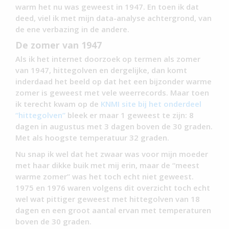
warm het nu was geweest in 1947. En toen ik dat
deed, viel ik met mijn data-analyse achtergrond, van
de ene verbazing in de andere.
De zomer van 1947
Als ik het internet doorzoek op termen als zomer
van 1947, hittegolven en dergelijke, dan komt
inderdaad het beeld op dat het een bijzonder warme
zomer is geweest met vele weerrecords. Maar toen
ik terecht kwam op de
KNMI site bij het onderdeel
“hittegolven”
bleek er maar 1 geweest te zijn: 8
dagen in augustus met 3 dagen boven de 30 graden.
Met als hoogste temperatuur 32 graden.
Nu snap ik wel dat het zwaar was voor mijn moeder
met haar dikke buik met mij erin, maar de “meest
warme zomer” was het toch echt niet geweest.
1975 en 1976 waren volgens dit overzicht toch echt
wel wat pittiger geweest met hittegolven van 18
dagen en een groot aantal ervan met temperaturen
boven de 30 graden.