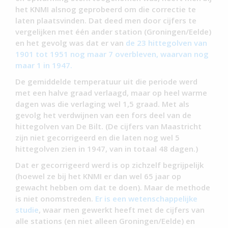
het KNMI alsnog geprobeerd om die correctie te
laten plaatsvinden. Dat deed men door cijfers te
vergelijken met één ander station (Groningen/Eelde)
en het gevolg was dat er van
de 23 hittegolven van
1901 tot 1951 nog maar 7 overbleven, waarvan nog
maar 1 in 1947.
De gemiddelde temperatuur uit die periode werd
met een halve graad verlaagd, maar op heel warme
dagen was die verlaging wel 1,5 graad. Met als
gevolg het verdwijnen van een fors deel van de
hittegolven van De Bilt. (De cijfers van Maastricht
zijn niet gecorrigeerd en die laten nog wel 5
hittegolven zien in 1947, van in totaal 48 dagen.)
Dat er gecorrigeerd werd is op zichzelf begrijpelijk
(hoewel ze bij het KNMI er dan wel 65 jaar op
gewacht hebben om dat te doen). Maar de methode
is niet onomstreden.
Er is een wetenschappelijke
studie
, waar men gewerkt heeft met de cijfers van
alle stations (en niet alleen Groningen/Eelde) en