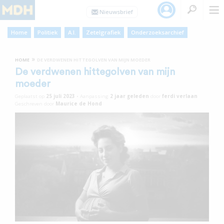
Home
Politiek
A.I.
Zetelgrafiek
Onderzoeksarchief
»
HOME
DE VERDWENEN HITTEGOLVEN VAN MIJN MOEDER
De verdwenen hittegolven van mijn
moeder
Geplaatst op
25 juli 2023
•
Aanpassing
2 jaar
geleden
door
ferdi verlaan
Geschreven door
Maurice de Hond