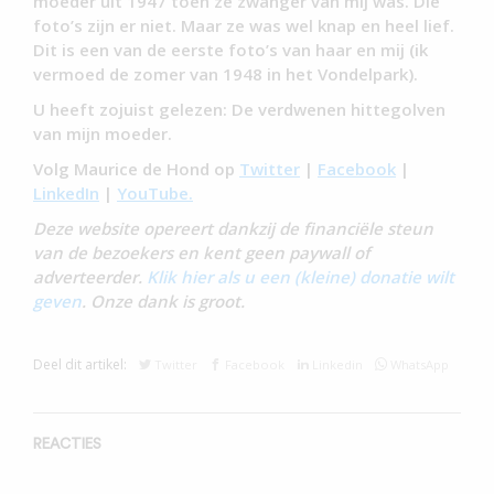
moeder uit 1947 toen ze zwanger van mij was. Die
foto’s zijn er niet. Maar ze was wel knap en heel lief.
Dit is een van de eerste foto’s van haar en mij (ik
vermoed de zomer van 1948 in het Vondelpark).
U heeft zojuist gelezen: De verdwenen hittegolven
van mijn moeder.
Volg Maurice de Hond op
Twitter
|
Facebook
|
LinkedIn
|
YouTube.
Deze website opereert dankzij de financiële steun
van de bezoekers en kent geen paywall of
adverteerder.
Klik hier als u een (kleine) donatie wilt
geven
. Onze dank is groot.
Deel dit artikel:
Twitter
Facebook
Linkedin
WhatsApp
REACTIES