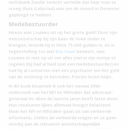
rechtbank Zwolle terecht vertelde dat haar man te
vroeg thuis (Lelystad) was om de moord in Deventer
gepleegd te hebben.
Medebestuurder
Hoezo was Louwes uit op het grote geld? Door zijn
executeurschap bij zijn baas de VvAA onder te
brengen, leverde hij in feite 75.000 gulden in, en in
tegenstelling tot wat
Bas Haan
beweert, was
Louwes er niet op uit om alles snel in zijn eentje te
regelen (hij had al heel snel een medebestuurder) en
had hij al contacten met een psychiater om het geld
van de stichting te besteden. Precies lezen helpt.
In dit boek bespreek ik ook het nieuwe DNA-
onderzoek van het NFI en Whitaker dat advocaat-
generaal mr Aben de laatste jaren heeft laten doen.
Hun resultaten lijken allemaal hoogst belastend.
Maar het NFI en Whitaker gaan uit van verkeerde
informatie, stellen de verkeerde vragen en ze gaan
voorbij aan de relevante wetenschappelijke