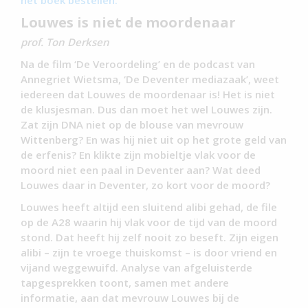
Louwes is niet de moordenaar
prof. Ton Derksen
Na de film ‘De Veroordeling’ en de podcast van
Annegriet Wietsma, ‘De Deventer mediazaak’, weet
iedereen dat Louwes de moordenaar is! Het is niet
de klusjesman. Dus dan moet het wel Louwes zijn.
Zat zijn DNA niet op de blouse van mevrouw
Wittenberg? En was hij niet uit op het grote geld van
de erfenis? En klikte zijn mobieltje vlak voor de
moord niet een paal in Deventer aan? Wat deed
Louwes daar in Deventer, zo kort voor de moord?
Louwes heeft altijd een sluitend alibi gehad, de file
op de A28 waarin hij vlak voor de tijd van de moord
stond. Dat heeft hij zelf nooit zo beseft. Zijn eigen
alibi – zijn te vroege thuiskomst – is door vriend en
vijand weggewuifd. Analyse van afgeluisterde
tapgesprekken toont, samen met andere
informatie, aan dat mevrouw Louwes bij de