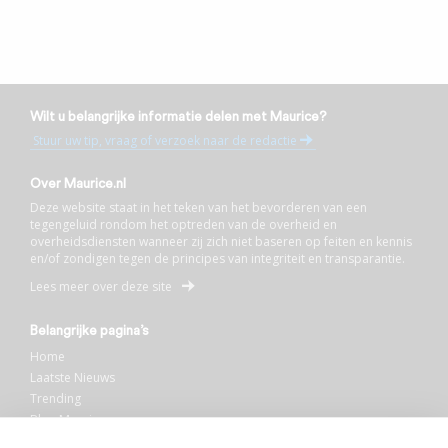
Wilt u belangrijke informatie delen met Maurice?
Stuur uw tip, vraag of verzoek naar de redactie
Over Maurice.nl
Deze website staat in het teken van het bevorderen van een
tegengeluid rondom het optreden van de overheid en
overheidsdiensten wanneer zij zich niet baseren op feiten en kennis
en/of zondigen tegen de principes van integriteit en transparantie.
Lees meer over deze site
Belangrijke pagina’s
Home
Laatste Nieuws
Trending
Blog Maurice
AI