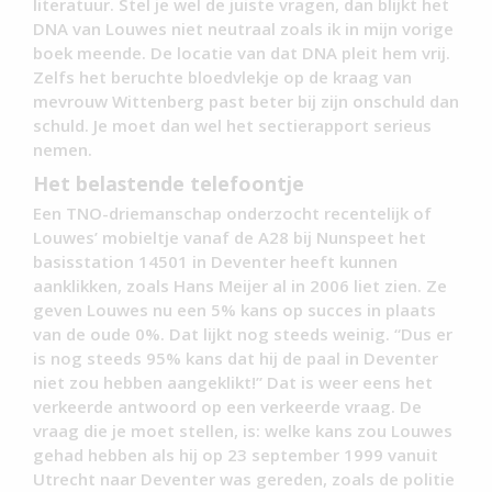
literatuur. Stel je wel de juiste vragen, dan blijkt het
DNA van Louwes niet neutraal zoals ik in mijn vorige
boek meende. De locatie van dat DNA pleit hem vrij.
Zelfs het beruchte bloedvlekje op de kraag van
mevrouw Wittenberg past beter bij zijn onschuld dan
schuld. Je moet dan wel het sectierapport serieus
nemen.
Het belastende telefoontje
Een TNO-driemanschap onderzocht recentelijk of
Louwes’ mobieltje vanaf de A28 bij Nunspeet het
basisstation 14501 in Deventer heeft kunnen
aanklikken, zoals Hans Meijer al in 2006 liet zien. Ze
geven Louwes nu een 5% kans op succes in plaats
van de oude 0%. Dat lijkt nog steeds weinig. “Dus er
is nog steeds 95% kans dat hij de paal in Deventer
niet zou hebben aangeklikt!” Dat is weer eens het
verkeerde antwoord op een verkeerde vraag. De
vraag die je moet stellen, is: welke kans zou Louwes
gehad hebben als hij op 23 september 1999 vanuit
Utrecht naar Deventer was gereden, zoals de politie