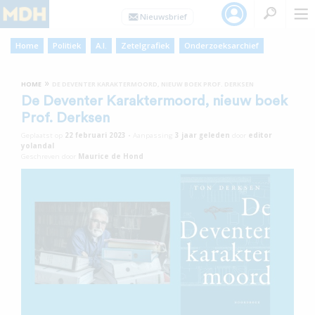
Home
Politiek
A.I.
Zetelgrafiek
Onderzoeksarchief
»
HOME
DE DEVENTER KARAKTERMOORD, NIEUW BOEK PROF. DERKSEN
De Deventer Karaktermoord, nieuw boek
Prof. Derksen
Geplaatst op
22 februari 2023
•
Aanpassing
3 jaar
geleden
door
editor
yolandal
Geschreven door
Maurice de Hond