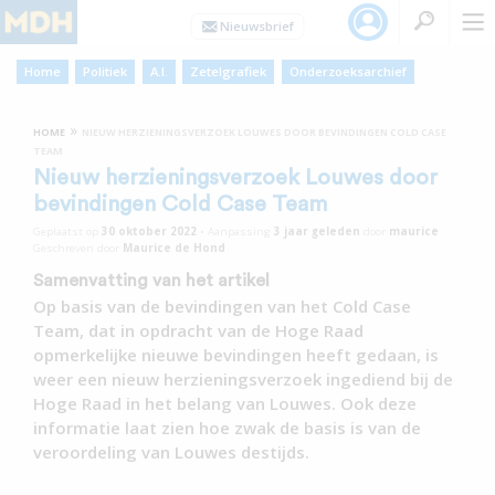
Home
Politiek
A.I.
Zetelgrafiek
Onderzoeksarchief
»
HOME
NIEUW HERZIENINGSVERZOEK LOUWES DOOR BEVINDINGEN COLD CASE
TEAM
Nieuw herzieningsverzoek Louwes door
bevindingen Cold Case Team
Geplaatst op
30 oktober 2022
•
Aanpassing
3 jaar
geleden
door
maurice
Geschreven door
Maurice de Hond
Samenvatting van het artikel
Op basis van de bevindingen van het Cold Case
Team, dat in opdracht van de Hoge Raad
opmerkelijke nieuwe bevindingen heeft gedaan, is
weer een nieuw herzieningsverzoek ingediend bij de
Hoge Raad in het belang van Louwes. Ook deze
informatie laat zien hoe zwak de basis is van de
veroordeling van Louwes destijds.