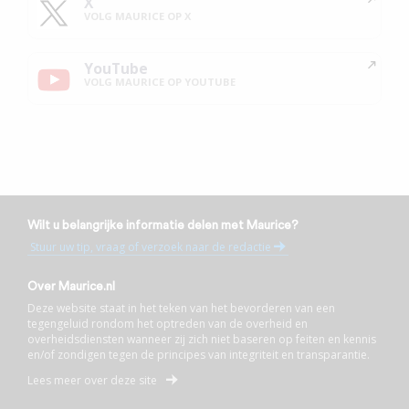
X
VOLG MAURICE OP X
YouTube
VOLG MAURICE OP YOUTUBE
Wilt u belangrijke informatie delen met Maurice?
Stuur uw tip, vraag of verzoek naar de redactie
Over Maurice.nl
Deze website staat in het teken van het bevorderen van een
tegengeluid rondom het optreden van de overheid en
overheidsdiensten wanneer zij zich niet baseren op feiten en kennis
en/of zondigen tegen de principes van integriteit en transparantie.
Lees meer over deze site