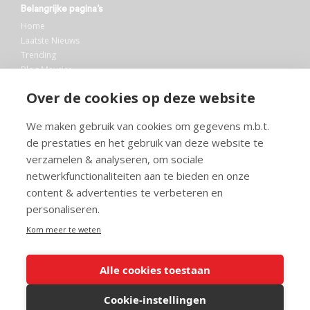
Belangrijke pagina’s
Home
Laatste Nieuws
Trending
Blog Maurice
AI
Over de cookies op deze website
Bibliotheek
We maken gebruik van cookies om gegevens m.b.t.
Info en service
de prestaties en het gebruik van deze website te
FAQ
verzamelen & analyseren, om sociale
Doneren
netwerkfunctionaliteiten aan te bieden en onze
Privacy
content & advertenties te verbeteren en
Voorwaarden
Meedoen
personaliseren.
Kom meer te weten
Alle cookies toestaan
© 2026 Maurice.nl - Alle rechten voorbehouden. Op alle artikelen rust
copyright. Voor meer info, mail naar
contact@maurice.nl
.
Cookie-instellingen