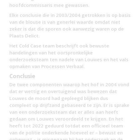
hoofdcommissaris mee gewassen.
Elke conclusie die in 2003/2004 getrokken is op basis
van de blouse is van generlei waarde omdat niet
zeker is dat die sporen ook aanwezig waren op de
Plaats Delict.
Het Cold Case team beschrijft ook bewuste
handelingen van het oorspronkelijke
onderzoeksteam ten nadele van Louwes en het vals
opmaken van Processen Verbaal.
Conclusie
De twee componenten waarop het hof in 2004 vond
dat er wettig en overtuigend was bewezen dat
Louwes de moord had gepleegd blijken dus
compleet op drijfzand gebaseerd te zijn. Er is sprake
van een onderzoeksteam dat er alles aan heeft
gedaan om Louwes veroordeeld te krijgen. En het
heeft tot 2022 geduurd totdat een officieel team
van de politie onderkende hoeveel er – bewust en
onbewust – is misgegaan bij het onderzoek en de