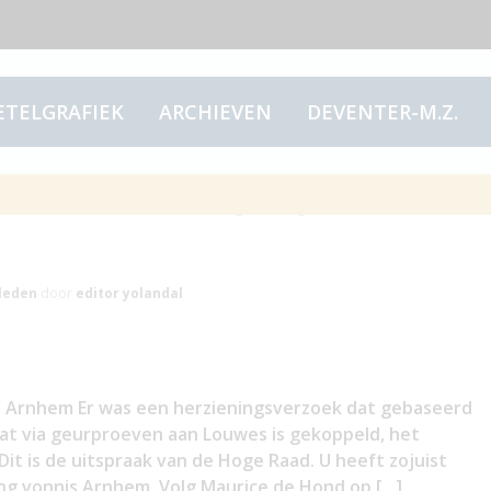
ETELGRAFIEK
ARCHIEVEN
DEVENTER-M.Z.
3, vernietiging vonnis
leden
door
editor yolandal
is Arnhem Er was een herzieningsverzoek dat gebaseerd
at via geurproeven aan Louwes is gekoppeld, het
it is de uitspraak van de Hoge Raad. U heeft zojuist
ing vonnis Arnhem. Volg Maurice de Hond op […]