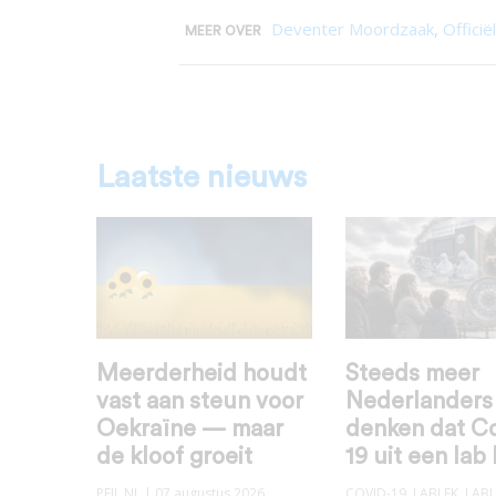
Deventer Moordzaak
,
Offici
MEER OVER
Laatste nieuws
Meerderheid houdt
Steeds meer
vast aan steun voor
Nederlanders
Oekraïne — maar
denken dat C
de kloof groeit
19 uit een lab
PEIL.NL
| 07 augustus 2026
COVID-19
,
LABLEK
,
LABL