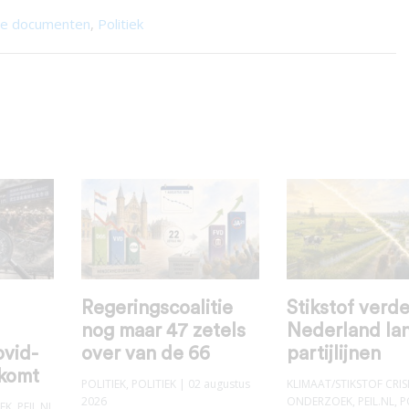
ële documenten
,
Politiek
Regeringscoalitie
Stikstof verde
nog maar 47 zetels
Nederland la
ovid-
over van de 66
partijlijnen
 komt
POLITIEK
,
POLITIEK
| 02 augustus
KLIMAAT/STIKSTOF CRIS
2026
ONDERZOEK
,
PEIL.NL
,
P
EK
,
PEIL.NL