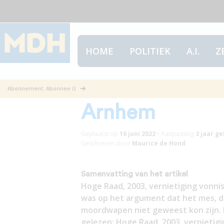
HOME
POLITIEK
A.I.
Z
Hoge Raad, 200
Abonnement: Abonnee ()
Arnhem
Geplaatst op
16 juni 2022
•
Aanpassing
3 jaar
ge
Geschreven door
Maurice de Hond
Samenvatting van het artikel
Hoge Raad, 2003, vernietiging vonn
was op het argument dat het mes, d
moordwapen niet geweest kon zijn. D
gelezen: Hoge Raad, 2003, vernietig