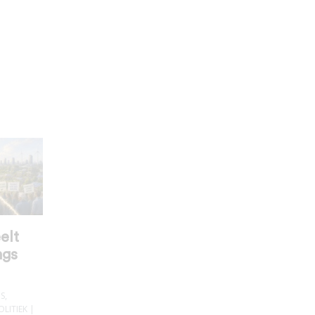
elt
ngs
IS
,
OLITIEK
|