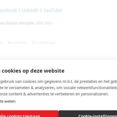
Facebook
|
LinkedIn
|
YouTube.
een kleine donatie.
Klik hier.
ok
Linkedin
WhatsApp
 cookies op deze website
ebruik van cookies om gegevens m.b.t. de prestaties en het geb
te te verzamelen & analyseren, om sociale netwerkfunctionaliteit
onze content & advertenties te verbeteren en personaliseren.
te weten
Alle cookies toestaan
Cookie-instellingen