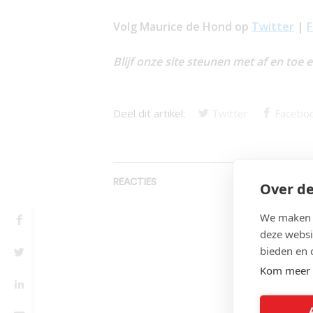
Volg Maurice de Hond op
Twitter
|
Blijf onze site steunen met af en toe 
Deel dit artikel:
Twitter
Facebo
REACTIES
Over de
We maken g
deze websi
bieden en 
Kom meer 