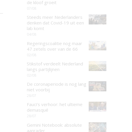
de kloof groeit
07/08
Steeds meer Nederlanders
denken dat Covid-19 uit een
lab komt
04/08
Regeringscoalitie nog maar
47 zetels over van de 66
02/08
Stikstof verdeelt Nederland
langs partijlijnen
02/08
De coronaperiode is nog lang
niet voorbij
28/07
Fauci’s verhoor: het ultieme
demasqué
28/07
Gemini Notebook: absolute
aanrader