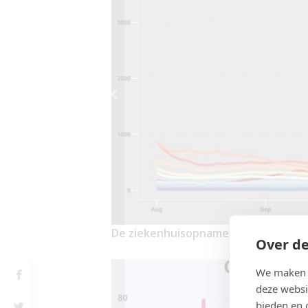
De ziekenhuisopnames blijven stijge
Over de
We maken g
deze websi
bieden en 