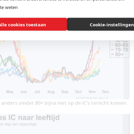
te weten
Alle cookies toestaan
Cookie-instellingen
s anders omdat 80+ bijna niet op de IC’s terecht komen.