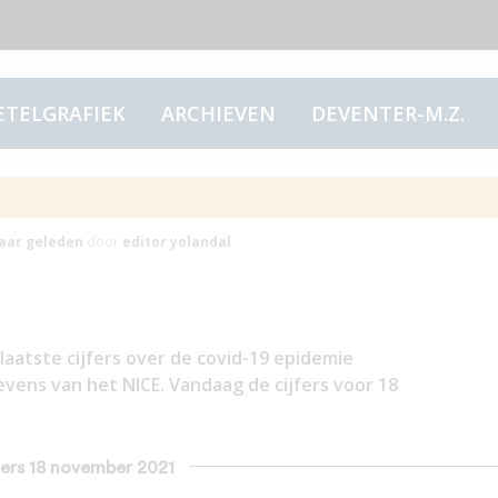
ETELGRAFIEK
ARCHIEVEN
DEVENTER-M.Z.
rs 18 november 2021
jaar
geleden
door
editor yolandal
laatste cijfers over de covid-19 epidemie
vens van het NICE. Vandaag de cijfers voor 18
jfers 18 november 2021