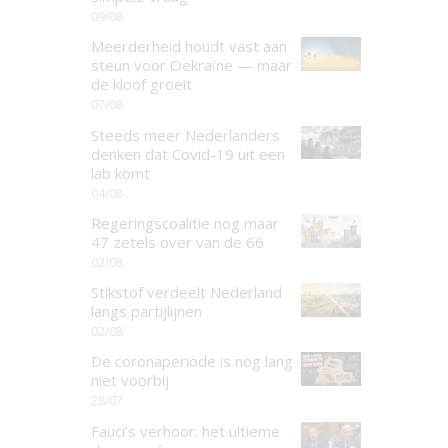
09/08
Meerderheid houdt vast aan
steun voor Oekraïne — maar
de kloof groeit
07/08
Steeds meer Nederlanders
denken dat Covid-19 uit een
lab komt
04/08
Regeringscoalitie nog maar
47 zetels over van de 66
02/08
Stikstof verdeelt Nederland
langs partijlijnen
02/08
De coronaperiode is nog lang
niet voorbij
28/07
Fauci’s verhoor: het ultieme