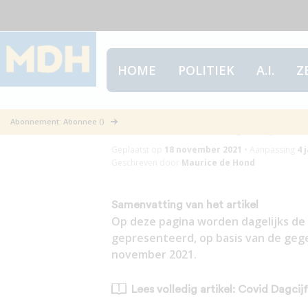
HOME
POLITIEK
A.I.
Z
Covid Dagcijfe
Abonnement: Abonnee ()
Geplaatst op
18 november 2021
•
Aanpassing
4 
Geschreven door
Maurice de Hond
Samenvatting van het artikel
Op deze pagina worden dagelijks de 
gepresenteerd, op basis van de gege
november 2021.
Lees volledig artikel: Covid Dagci