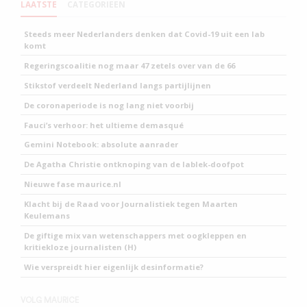
LAATSTE
CATEGORIEEN
Steeds meer Nederlanders denken dat Covid-19 uit een lab
komt
Regeringscoalitie nog maar 47 zetels over van de 66
Stikstof verdeelt Nederland langs partijlijnen
De coronaperiode is nog lang niet voorbij
Fauci’s verhoor: het ultieme demasqué
Gemini Notebook: absolute aanrader
De Agatha Christie ontknoping van de lablek-doofpot
Nieuwe fase maurice.nl
Klacht bij de Raad voor Journalistiek tegen Maarten
Keulemans
De giftige mix van wetenschappers met oogkleppen en
kritiekloze journalisten (H)
Wie verspreidt hier eigenlijk desinformatie?
VOLG MAURICE