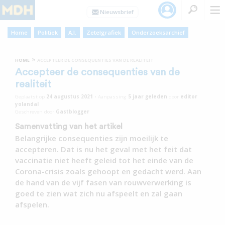
Home
Politiek
A.I.
Zetelgrafiek
Onderzoeksarchief
»
HOME
ACCEPTEER DE CONSEQUENTIES VAN DE REALITEIT
Accepteer de consequenties van de
realiteit
Geplaatst op
24 augustus 2021
•
Aanpassing
5 jaar
geleden
door
editor
yolandal
Geschreven door
Gastblogger
Samenvatting van het artikel
Belangrijke consequenties zijn moeilijk te
accepteren. Dat is nu het geval met het feit dat
vaccinatie niet heeft geleid tot het einde van de
Corona-crisis zoals gehoopt en gedacht werd. Aan
de hand van de vijf fasen van rouwverwerking is
goed te zien wat zich nu afspeelt en zal gaan
afspelen.