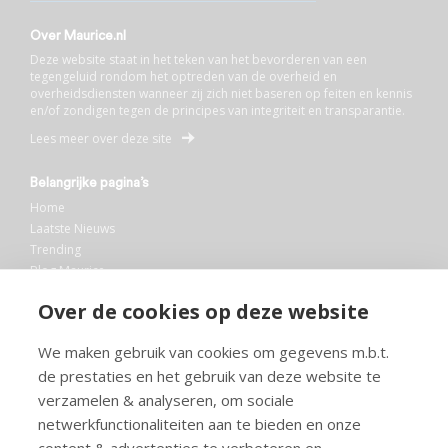
Over Maurice.nl
Deze website staat in het teken van het bevorderen van een
tegengeluid rondom het optreden van de overheid en
overheidsdiensten wanneer zij zich niet baseren op feiten en kennis
en/of zondigen tegen de principes van integriteit en transparantie.
Lees meer over deze site
Belangrijke pagina’s
Home
Laatste Nieuws
Trending
Blog Maurice
AI
Over de cookies op deze website
Bibliotheek
We maken gebruik van cookies om gegevens m.b.t.
Info en service
de prestaties en het gebruik van deze website te
FAQ
verzamelen & analyseren, om sociale
Doneren
netwerkfunctionaliteiten aan te bieden en onze
Privacy
Voorwaarden