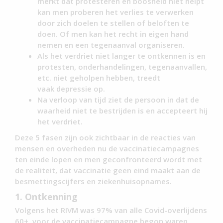
merkt dat protesteren en boosheid niet helpt
kan men proberen het verlies te verwerken
door zich doelen te stellen of beloften te
doen. Of men kan het recht in eigen hand
nemen en een tegenaanval organiseren.
Als het verdriet niet langer te ontkennen is en
protesten, onderhandelingen, tegenaanvallen,
etc. niet geholpen hebben, treedt
vaak depressie op.
Na verloop van tijd ziet de persoon in dat de
waarheid niet te bestrijden is en accepteert hij
het verdriet.
Deze 5 fasen zijn ook zichtbaar in de reacties van
mensen en overheden nu de vaccinatiecampagnes
ten einde lopen en men geconfronteerd wordt met
de realiteit, dat vaccinatie geen eind maakt aan de
besmettingscijfers en ziekenhuisopnames.
1. Ontkenning
Volgens het RIVM was 97% van alle Covid-overlijdens
60+, voor de vaccinatiecampagne begon waren