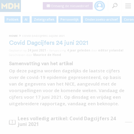
Ontvang de nieuwsbrief
Politiek
AI
Zetelgrafiek
Persoonlijk
Onderzoeks-archief
Coron
»
HOME
COVID DAGCIJFERS 24 JUNI 2021
Covid Dagcijfers 24 juni 2021
Geplaatst op
24 juni 2021
•
Aanpassing
4 jaar
geleden
door
editor yolandal
Geschreven door
Maurice de Hond
Samenvatting van het artikel
Op deze pagina worden dagelijks de laatste cijfers
over de covid-19 epidemie gepresenteerd, op basis
van de gegevens van het NICE, aangevuld met de
voorspellingen voor de komende weken. Vandaag de
cijfers voor 17 juni 2021. Op dinsdag en vrijdag een
uitgebreidere rapportage, vandaag een beknopte.
Lees volledig artikel: Covid Dagcijfers 24
juni 2021