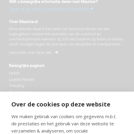
Wilt u belangrijke informatie delen met Maurice?
Stuur uw tip, vraag of verzoek naar de redactie
Over Maurice.nl
Deze website staat in het teken van het bevorderen van een
tegengeluid rondom het optreden van de overheid en
overheidsdiensten wanneer zij zich niet baseren op feiten en kennis
en/of zondigen tegen de principes van integriteit en transparantie.
Lees meer over deze site
Belangrijke pagina’s
Home
Laatste Nieuws
Trending
Blog Maurice
AI
Over de cookies op deze website
Bibliotheek
We maken gebruik van cookies om gegevens m.b.t.
Info en service
de prestaties en het gebruik van deze website te
FAQ
verzamelen & analyseren, om sociale
Doneren