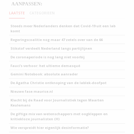
LAATSTE
CATEGORIEEN
Steeds meer Nederlanders denken dat Covid-19 uit een lab
komt
Regeringscoalitie nog maar 47 zetels over van de 66
Stikstof verdeelt Nederland langs partijlijnen
De coronaperiode is nog lang niet voorbij
Fauci’s verhoor: het ultieme demasqué
Gemini Notebook: absolute aanrader
De Agatha Christie ontknoping van de lablek-doofpot
Nieuwe fase maurice.nl
Klacht bij de Raad voor Journalistiek tegen Maarten
Keulemans
De giftige mix van wetenschappers met oogkleppen en
kritiekloze journalisten (H)
Wie verspreidt hier eigenlijk desinformatie?