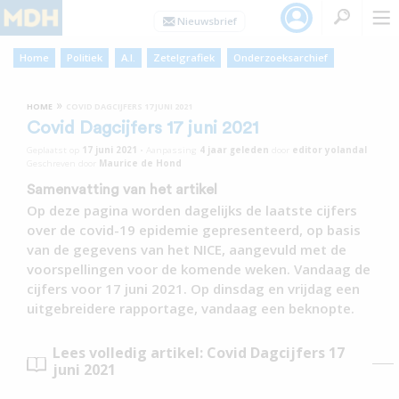
Home
Politiek
A.I.
Zetelgrafiek
Onderzoeksarchief
»
HOME
COVID DAGCIJFERS 17 JUNI 2021
Covid Dagcijfers 17 juni 2021
Geplaatst op
17 juni 2021
•
Aanpassing
4 jaar
geleden
door
editor yolandal
Geschreven door
Maurice de Hond
Samenvatting van het artikel
Op deze pagina worden dagelijks de laatste cijfers
over de covid-19 epidemie gepresenteerd, op basis
van de gegevens van het NICE, aangevuld met de
voorspellingen voor de komende weken. Vandaag de
cijfers voor 17 juni 2021. Op dinsdag en vrijdag een
uitgebreidere rapportage, vandaag een beknopte.
Lees volledig artikel: Covid Dagcijfers 17
juni 2021