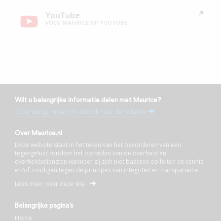
YouTube
VOLG MAURICE OP YOUTUBE
Wilt u belangrijke informatie delen met Maurice?
Stuur uw tip, vraag of verzoek naar de redactie
Over Maurice.nl
Deze website staat in het teken van het bevorderen van een
tegengeluid rondom het optreden van de overheid en
overheidsdiensten wanneer zij zich niet baseren op feiten en kennis
en/of zondigen tegen de principes van integriteit en transparantie.
Lees meer over deze site
Belangrijke pagina’s
Home