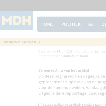
HOME
POLITIEK
A.I.
Z
Covid Dagcijfer
Abonnement: Abonnee ()
Geplaatst op
16 juni 2021
•
Aanpassing
4 jaar
ge
Geschreven door
Maurice de Hond
Samenvatting van het artikel
Op deze pagina worden dagelijks de 
gepresenteerd, op basis van de geg
voor de komende weken. Vandaag de c
uitgebreidere rapportage, vandaag
Lees volledig artikel: Covid Dagcijf