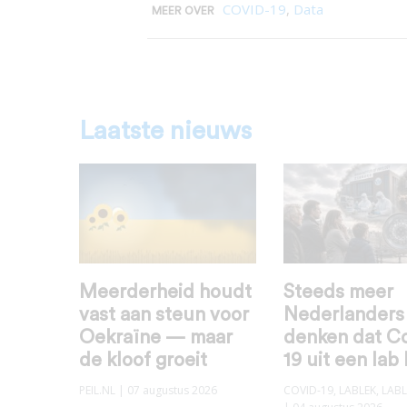
COVID-19
,
Data
MEER OVER
Laatste nieuws
Meerderheid houdt
Steeds meer
vast aan steun voor
Nederlanders
Oekraïne — maar
denken dat C
de kloof groeit
19 uit een lab
PEIL.NL
| 07 augustus 2026
COVID-19
,
LABLEK
,
LABL