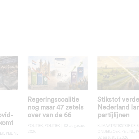
Regeringscoalitie
Stikstof verde
nog maar 47 zetels
Nederland la
ovid-
over van de 66
partijlijnen
 komt
POLITIEK
,
POLITIEK
| 02 augustus
KLIMAAT/STIKSTOF CRIS
2026
ONDERZOEK
,
PEIL.NL
,
P
EK
,
PEIL.NL
02 augustus 2026