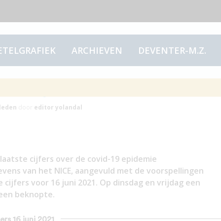
ETELGRAFIEK
ARCHIEVEN
DEVENTER-M.Z.
s 16 juni 2021
leden
door
editor yolandal
laatste cijfers over de covid-19 epidemie
evens van het NICE, aangevuld met de voorspellingen
ijfers voor 16 juni 2021. Op dinsdag en vrijdag een
 een beknopte.
ers 16 juni 2021