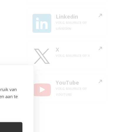
Linkedin
VOLG MAURICE OP
LINKEDIN
X
VOLG MAURICE OP X
YouTube
ruik van
VOLG MAURICE OP
YOUTUBE
en aan te