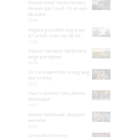
Steeds meer Nederlanders
denken dat Covid-19 uit een
lab komt
04/08
Regeringscoalitie nog maar
47 zetels over van de 66
02/08
Stikstof verdeelt Nederland
langs partijlijnen
02/08
De coronaperiode is nog lang
niet voorbij
28/07
Fauci’s verhoor: het ultieme
demasqué
28/07
Gemini Notebook: absolute
aanrader
25/07
De Agatha Christie