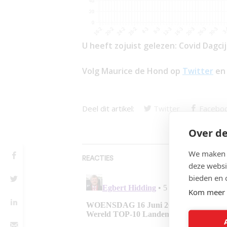
U heeft zojuist gelezen: Covid Dagcij
Volg Maurice de Hond op
Twitter
e
Deel dit artikel:
Twitter
Facebo
Over de
We maken g
REACTIES
deze websi
bieden en 
Kom meer 