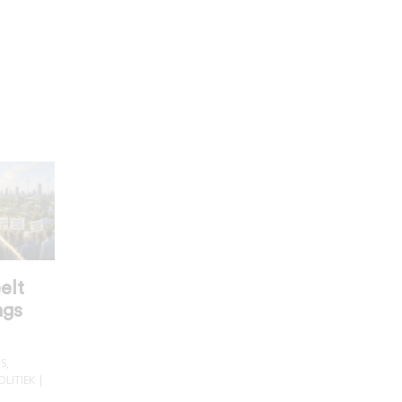
elt
ngs
IS
,
OLITIEK
|