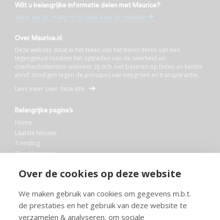
Wilt u belangrijke informatie delen met Maurice?
Stuur uw tip, vraag of verzoek naar de redactie
Over Maurice.nl
Deze website staat in het teken van het bevorderen van een
tegengeluid rondom het optreden van de overheid en
overheidsdiensten wanneer zij zich niet baseren op feiten en kennis
en/of zondigen tegen de principes van integriteit en transparantie.
Lees meer over deze site
Belangrijke pagina’s
Home
Laatste Nieuws
Trending
Blog Maurice
AI
Over de cookies op deze website
Bibliotheek
We maken gebruik van cookies om gegevens m.b.t.
Info en service
de prestaties en het gebruik van deze website te
FAQ
verzamelen & analyseren, om sociale
Doneren