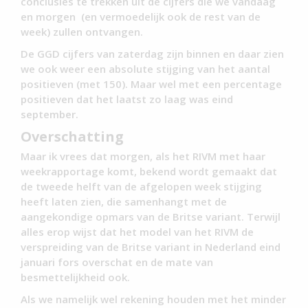
conclusies te trekken uit de cijfers die we vandaag
en morgen (en vermoedelijk ook de rest van de
week) zullen ontvangen.
De GGD cijfers van zaterdag zijn binnen en daar zien
we ook weer een absolute stijging van het aantal
positieven (met 150). Maar wel met een percentage
positieven dat het laatst zo laag was eind
september.
Overschatting
Maar ik vrees dat morgen, als het RIVM met haar
weekrapportage komt, bekend wordt gemaakt dat
de tweede helft van de afgelopen week stijging
heeft laten zien, die samenhangt met de
aangekondige opmars van de Britse variant. Terwijl
alles erop wijst dat het model van het RIVM de
verspreiding van de Britse variant in Nederland eind
januari fors overschat en de mate van
besmettelijkheid ook.
Als we namelijk wel rekening houden met het minder