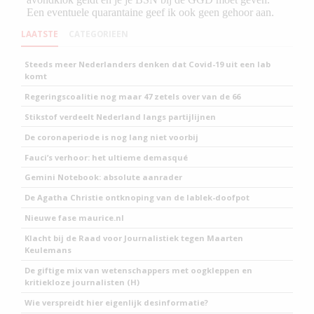
LAATSTE
CATEGORIEEN
Steeds meer Nederlanders denken dat Covid-19 uit een lab
komt
Regeringscoalitie nog maar 47 zetels over van de 66
Stikstof verdeelt Nederland langs partijlijnen
De coronaperiode is nog lang niet voorbij
Fauci’s verhoor: het ultieme demasqué
Gemini Notebook: absolute aanrader
De Agatha Christie ontknoping van de lablek-doofpot
Nieuwe fase maurice.nl
Klacht bij de Raad voor Journalistiek tegen Maarten
Keulemans
De giftige mix van wetenschappers met oogkleppen en
kritiekloze journalisten (H)
Wie verspreidt hier eigenlijk desinformatie?