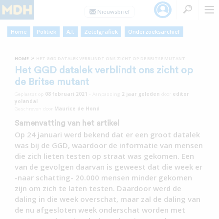
Home
Politiek
A.I.
Zetelgrafiek
Onderzoeksarchief
»
HOME
HET GGD DATALEK VERBLINDT ONS ZICHT OP DE BRITSE MUTANT
Het GGD datalek verblindt ons zicht op
de Britse mutant
Geplaatst op
08 februari 2021
•
Aanpassing
2 jaar
geleden
door
editor
yolandal
Geschreven door
Maurice de Hond
Samenvatting van het artikel
Op 24 januari werd bekend dat er een groot datalek
was bij de GGD, waardoor de informatie van mensen
die zich lieten testen op straat was gekomen. Een
van de gevolgen daarvan is geweest dat die week er
-naar schatting- 20.000 mensen minder gekomen
zijn om zich te laten testen. Daardoor werd de
daling in die week overschat, maar zal de daling van
de nu afgesloten week onderschat worden met