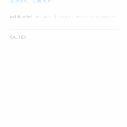
Facebook
|
LinkedIn
.
Deel dit artikel:
Twitter
Facebook
Linkedin
WhatsApp
REACTIES