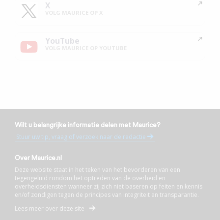
X
VOLG MAURICE OP X
YouTube
VOLG MAURICE OP YOUTUBE
Wilt u belangrijke informatie delen met Maurice?
Stuur uw tip, vraag of verzoek naar de redactie
Over Maurice.nl
Deze website staat in het teken van het bevorderen van een
tegengeluid rondom het optreden van de overheid en
overheidsdiensten wanneer zij zich niet baseren op feiten en kennis
en/of zondigen tegen de principes van integriteit en transparantie.
Lees meer over deze site