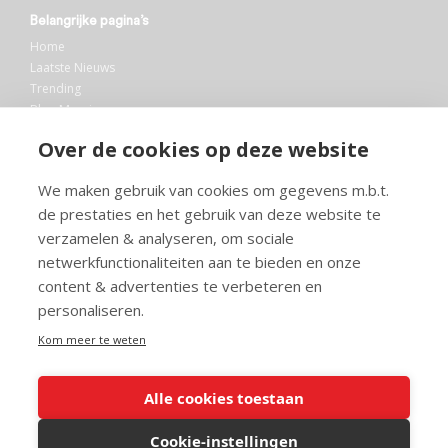
Belangrijke pagina’s
Home
Laatste Nieuws
Trending
Blog Maurice
AI
Over de cookies op deze website
Bibliotheek
We maken gebruik van cookies om gegevens m.b.t.
Info en service
de prestaties en het gebruik van deze website te
FAQ
verzamelen & analyseren, om sociale
Doneren
netwerkfunctionaliteiten aan te bieden en onze
Privacy
content & advertenties te verbeteren en
Voorwaarden
Meedoen
personaliseren.
Kom meer te weten
Alle cookies toestaan
© 2026 Maurice.nl - Alle rechten voorbehouden. Op alle artikelen rust
copyright. Voor meer info, mail naar
contact@maurice.nl
.
Cookie-instellingen