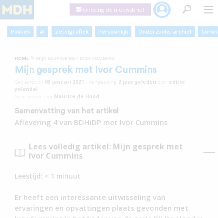
Ontvang de nieuwsbrief
Politiek
AI
Zetelgrafiek
Persoonlijk
Onderzoeks-archief
Coron
»
HOME
MIJN GESPREK MET IVOR CUMMINS
Mijn gesprek met Ivor Cummins
Geplaatst op
03 januari 2021
•
Aanpassing
2 jaar
geleden
door
editor
yolandal
Geschreven door
Maurice de Hond
Samenvatting van het artikel
Aflevering 4 van BDHiDP met Ivor Cummins
Lees volledig artikel: Mijn gesprek met
Ivor Cummins
Leestijd:
< 1
minuut
Er heeft een interessante uitwisseling van
ervaringen en opvattingen plaats gevonden met