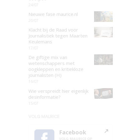
24/07
Nieuwe fase maurice.nl
20/07
Klacht bij de Raad voor
Journalistiek tegen Maarten
Keulemans
17/07
De giftige mix van
wetenschappers met
oogkleppen en kritiekloze
journalisten (H)
16/07
Wie verspreidt hier eigenlijk
desinformatie?
15/07
VOLG MAURICE
Facebook
VOLG MAURICE OP