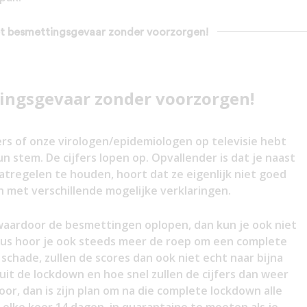
 het besmettingsgevaar zonder voorzorgen!
tingsgevaar zonder voorzorgen!
ers of onze virologen/epidemiologen op televisie hebt
n stem. De cijfers lopen op. Opvallender is dat je naast
tregelen te houden, hoort dat ze eigenlijk niet goed
met verschillende mogelijke verklaringen.
t waardoor de besmettingen oplopen, dan kun je ook niet
us hoor je ook steeds meer de roep om een complete
schade, zullen de scores dan ook niet echt naar bijna
it de lockdown en hoe snel zullen de cijfers dan weer
or, dan is zijn plan om na die complete lockdown alle
elke keer 14 dagen in quarantaine te moeten als je