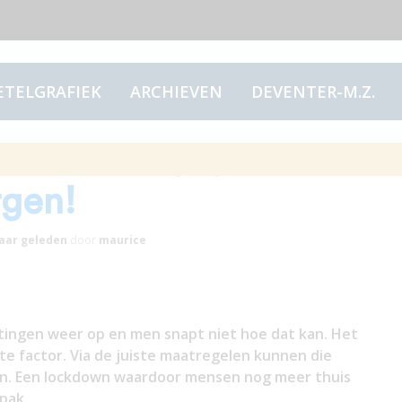
ETELGRAFIEK
ARCHIEVEN
DEVENTER-M.Z.
t besmettingsgevaar
rgen!
jaar
geleden
door
maurice
ingen weer op en men snapt niet hoe dat kan. Het
ste factor. Via de juiste maatregelen kunnen die
n. Een lockdown waardoor mensen nog meer thuis
pak.