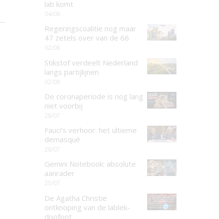
lab komt
04/08
Regeringscoalitie nog maar
47 zetels over van de 66
02/08
Stikstof verdeelt Nederland
langs partijlijnen
02/08
De coronaperiode is nog lang
niet voorbij
28/07
Fauci’s verhoor: het ultieme
demasqué
28/07
Gemini Notebook: absolute
aanrader
25/07
De Agatha Christie
ontknoping van de lablek-
doofpot