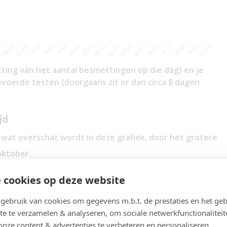
hatting van het aantal besmettingen op die dag) en je
voerde testen (doorgaans zit er dan circa 8 dagen
jd
e wat overschat wordt in deze grafiek, door het grotere
oktober.
 en begin november, die samenhangt met de genomen
 cookies op deze website
ebruik van cookies om gegevens m.b.t. de prestaties en het geb
november. Maar in werkelijkheid was het nog een daling
te te verzamelen & analyseren, om sociale netwerkfunctionaliteit
f te leiden uit de daling van het aantal uitgevoerde
onze content & advertenties te verbeteren en personaliseren.