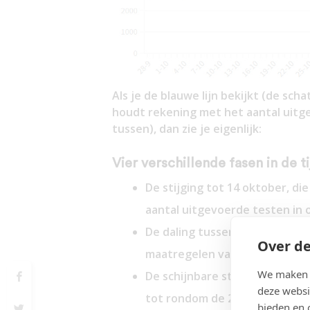
Als je de blauwe lijn bekijkt (de sc
houdt rekening met het aantal uitge
tussen), dan zie je eigenlijk:
Vier verschillende fasen in de ti
De stijging tot 14 oktober, di
aantal uitgevoerde testen in 
De daling tussen 14 oktober
Over de
maatregelen van 14 oktober.
We maken g
De schijnbare stabilisatie in 
deze websi
tot rondom de 20e november (a
bieden en 