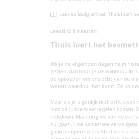
Lees volledig artikel: Thuis loert
Leestijd:
8
minuten
Thuis loert het besmet
Als je de afgelopen dagen de minist
gezien, dan hoor je de wanhoop in hu
de oproepen om ons écht aan de maa
weten waardoor het komt. Ze komen 
Maar als je eigenlijk niet echt wee
met de juiste maatregelen komen. D
lockdown. Maar nog los van de extra 
nul gaan. Hoe komen we vervolgens u
gaan oplopen? Als ik Ab Osterhaus ho
grenzen gesloten te houden om dan 