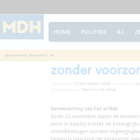
HOME
POLITIEK
A.I.
Z
Thuis loert he
Abonnement: Abonnee ()
zonder voorzo
Geplaatst op
12 december 2020
•
Aanpassing
2 
Geschreven door
Maurice de Hond
Samenvatting van het artikel
Sinds 23 november lopen de besmett
weer is daarbij echter de belangrijk
ontwikkelingen worden tegengegaa
blijven is daarvoor de verkeerde aan