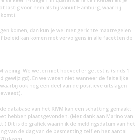
 lastig voor hem als hij vanuit Hamburg, waar hij
 komt).
ingen komen, dan kun je wel met gerichte maatregelen
f beleid kan komen met vervolgens in alle facetten de
M weinig. We weten niet hoeveel er getest is (sinds 1
d gewijzigd). En we weten niet wanneer de feitelijke
aarbij ook nog een deel van de positieve uitslagen
 geweest).
n de database van het RIVM kan een schatting gemaakt
et hebben plaatsgevonden. (Met dank aan Marino van
t.) Dit is de grafiek waarin ik de meldingsdatum van het
ing van de dag van de besmetting zelf en het aantal
 70 dagen.