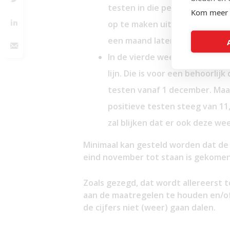
testen in die periode en de d
Kom meer 
op te maken uit het percenta
een maand later 11%.
In de vierde week van novembe
lijn. Die is voor een behoorlij
testen vanaf 1 december. Maa
positieve testen steeg van 11,
zal blijken dat er ook deze wee
Minimaal kan gesteld worden dat de d
eind november tot staan is gekomen e
Zoals gezegd, dat wordt allereerst
aan de maatregelen te houden en/of
de cijfers niet (weer) gaan dalen.