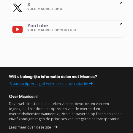
X
VOLG MAURICE OP X
YouTube
VOLG MAURICE OP YOUTUBE
Wilt u belangrijke informatie delen met Maurice?
Stuur uw tip, vraag of verzoek naar de redactie
Over Maurice.nl
Deze website staat in het teken van het bevorderen van een
tegengeluid rondom het optreden van de overheid en
overheidsdiensten wanneer zij zich niet baseren op feiten en kennis
en/of zondigen tegen de principes van integriteit en transparantie.
Lees meer over deze site