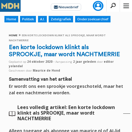
Home
Politiek
A.I.
Zetelgrafiek
Onderzoeksarchief
»
HOME
EEN KORTE LOCKDOWN KLINKT ALS SPROOKJE, MAAR WORDT
NACHTMERRIE
Een korte lockdown klinkt als
SPROOKJE, maar wordt NACHTMERRIE
Geplaatst op
24 oktober 2020
•
Aanpassing
2 jaar
geleden
door
editor
yolandal
Geschreven door
Maurice de Hond
Samenvatting van het artikel
Er wordt ons een sprookje voorgeschoteld, maar het
zal een nachtmerrie worden.
Lees volledig artikel: Een korte lockdown
klinkt als SPROOKJE, maar wordt
NACHTMERRIE
Alleen toegang als abonnee van maurice.nl of AI-lid