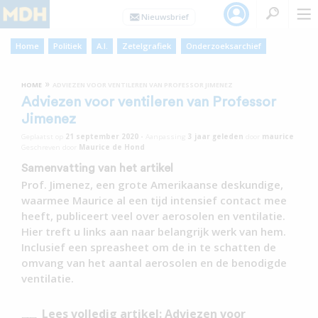
Home
Politiek
A.I.
Zetelgrafiek
Onderzoeksarchief
»
HOME
ADVIEZEN VOOR VENTILEREN VAN PROFESSOR JIMENEZ
Adviezen voor ventileren van Professor
Jimenez
Geplaatst op
21 september 2020
•
Aanpassing
3 jaar
geleden
door
maurice
Geschreven door
Maurice de Hond
Samenvatting van het artikel
Prof. Jimenez, een grote Amerikaanse deskundige,
waarmee Maurice al een tijd intensief contact mee
heeft, publiceert veel over aerosolen en ventilatie.
Hier treft u links aan naar belangrijk werk van hem.
Inclusief een spreasheet om de in te schatten de
omvang van het aantal aerosolen en de benodigde
ventilatie.
Lees volledig artikel: Adviezen voor