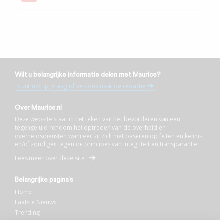
Wilt u belangrijke informatie delen met Maurice?
Stuur uw tip, vraag of verzoek naar de redactie
Over Maurice.nl
Deze website staat in het teken van het bevorderen van een
tegengeluid rondom het optreden van de overheid en
overheidsdiensten wanneer zij zich niet baseren op feiten en kennis
en/of zondigen tegen de principes van integriteit en transparantie.
Lees meer over deze site
Belangrijke pagina’s
Home
Laatste Nieuws
Trending