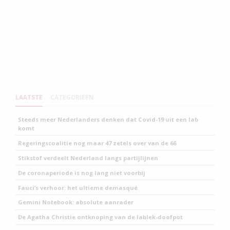
LAATSTE
CATEGORIEEN
Steeds meer Nederlanders denken dat Covid-19 uit een lab
komt
Regeringscoalitie nog maar 47 zetels over van de 66
Stikstof verdeelt Nederland langs partijlijnen
De coronaperiode is nog lang niet voorbij
Fauci’s verhoor: het ultieme demasqué
Gemini Notebook: absolute aanrader
De Agatha Christie ontknoping van de lablek-doofpot