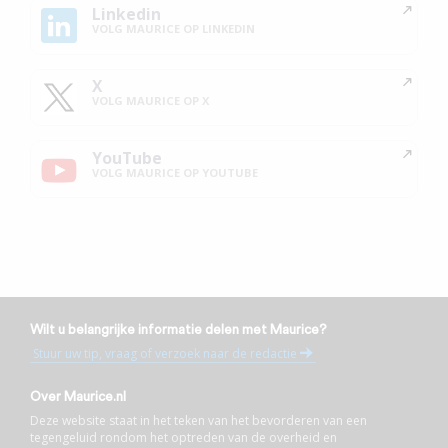
Linkedin
VOLG MAURICE OP LINKEDIN
X
VOLG MAURICE OP X
YouTube
VOLG MAURICE OP YOUTUBE
Wilt u belangrijke informatie delen met Maurice?
Stuur uw tip, vraag of verzoek naar de redactie
Over Maurice.nl
Deze website staat in het teken van het bevorderen van een
tegengeluid rondom het optreden van de overheid en