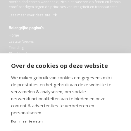
overheidsdiensten wanneer zij zich niet baseren op feiten en kennis
en/of zondigen tegen de principes van integriteit en transparantie.
Lees meer over deze site
Belangrijke pagina’s
Home
Laatste Nieuws
Trending
Blog Maurice
AI
Over de cookies op deze website
Bibliotheek
We maken gebruik van cookies om gegevens m.b.t.
Info en service
de prestaties en het gebruik van deze website te
FAQ
verzamelen & analyseren, om sociale
Doneren
netwerkfunctionaliteiten aan te bieden en onze
Privacy
content & advertenties te verbeteren en
Voorwaarden
Meedoen
personaliseren.
Kom meer te weten