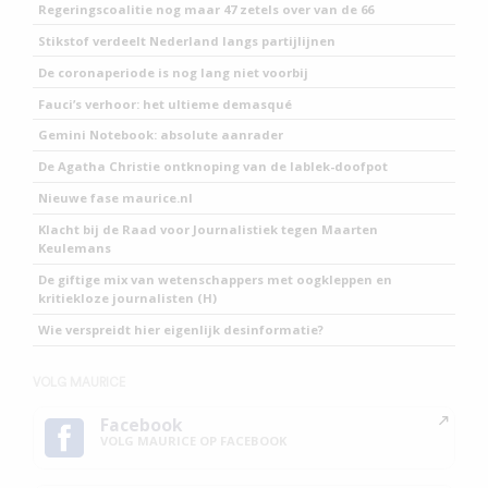
Regeringscoalitie nog maar 47 zetels over van de 66
Stikstof verdeelt Nederland langs partijlijnen
De coronaperiode is nog lang niet voorbij
Fauci’s verhoor: het ultieme demasqué
Gemini Notebook: absolute aanrader
De Agatha Christie ontknoping van de lablek-doofpot
Nieuwe fase maurice.nl
Klacht bij de Raad voor Journalistiek tegen Maarten
Keulemans
De giftige mix van wetenschappers met oogkleppen en
kritiekloze journalisten (H)
Wie verspreidt hier eigenlijk desinformatie?
VOLG MAURICE
Facebook
VOLG MAURICE OP FACEBOOK