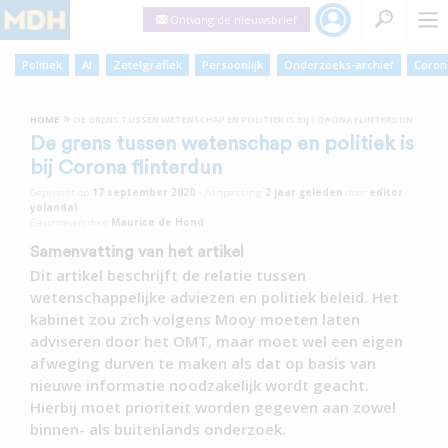
Ontvang de nieuwsbrief
Politiek
AI
Zetelgrafiek
Persoonlijk
Onderzoeks-archief
Coron
»
HOME
DE GRENS TUSSEN WETENSCHAP EN POLITIEK IS BIJ CORONA FLINTERDUN
De grens tussen wetenschap en politiek is
bij Corona flinterdun
Geplaatst op
17 september 2020
•
Aanpassing
2 jaar
geleden
door
editor
yolandal
Geschreven door
Maurice de Hond
Samenvatting van het artikel
Dit artikel beschrijft de relatie tussen
wetenschappelijke adviezen en politiek beleid. Het
kabinet zou zich volgens Mooy moeten laten
adviseren door het OMT, maar moet wel een eigen
afweging durven te maken als dat op basis van
nieuwe informatie noodzakelijk wordt geacht.
Hierbij moet prioriteit worden gegeven aan zowel
binnen- als buitenlands onderzoek.