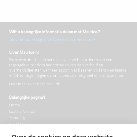
Wilt u belangrijke informatie delen met Maurice?
Stuur uw tip, vraag of verzoek naar de redactie
Over Maurice.nl
Deze website staat in het teken van het bevorderen van een
tegengeluid rondom het optreden van de overheid en
overheidsdiensten wanneer zij zich niet baseren op feiten en kennis
en/of zondigen tegen de principes van integriteit en transparantie.
Lees meer over deze site
Belangrijke pagina’s
Home
Laatste Nieuws
Trending
Blog Maurice
AI
Over de cookies op deze website