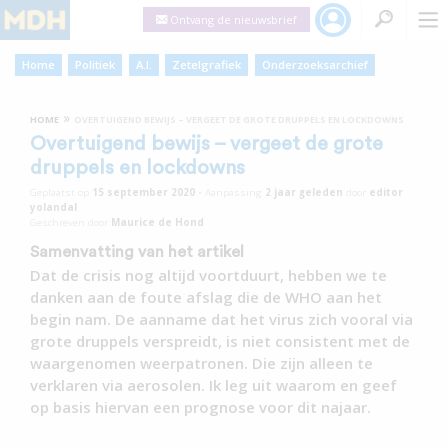
Ontvang de nieuwsbrief
Home
Politiek
A.I.
Zetelgrafiek
Onderzoeksarchief
»
HOME
OVERTUIGEND BEWIJS – VERGEET DE GROTE DRUPPELS EN LOCKDOWNS
Overtuigend bewijs – vergeet de grote
druppels en lockdowns
Geplaatst op
15 september 2020
•
Aanpassing
2 jaar
geleden
door
editor
yolandal
Geschreven door
Maurice de Hond
Samenvatting van het artikel
Dat de crisis nog altijd voortduurt, hebben we te
danken aan de foute afslag die de WHO aan het
begin nam. De aanname dat het virus zich vooral via
grote druppels verspreidt, is niet consistent met de
waargenomen weerpatronen. Die zijn alleen te
verklaren via aerosolen. Ik leg uit waarom en geef
op basis hiervan een prognose voor dit najaar.