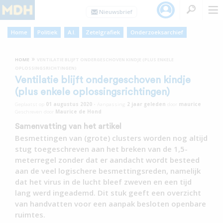
Home
Politiek
A.I.
Zetelgrafiek
Onderzoeksarchief
»
HOME
VENTILATIE BLIJFT ONDERGESCHOVEN KINDJE (PLUS ENKELE
OPLOSSINGSRICHTINGEN)
Ventilatie blijft ondergeschoven kindje
(plus enkele oplossingsrichtingen)
Geplaatst op
01 augustus 2020
•
Aanpassing
2 jaar
geleden
door
maurice
Geschreven door
Maurice de Hond
Samenvatting van het artikel
Besmettingen van (grote) clusters worden nog altijd
stug toegeschreven aan het breken van de 1,5-
meterregel zonder dat er aandacht wordt besteed
aan de veel logischere besmettingsreden, namelijk
dat het virus in de lucht bleef zweven en een tijd
lang werd ingeademd. Dit stuk geeft een overzicht
van handvatten voor een aanpak besloten openbare
ruimtes.