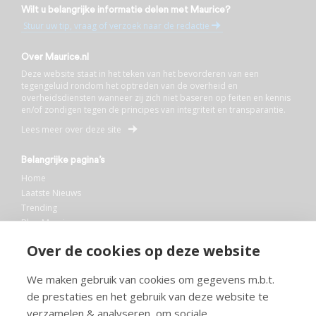
Wilt u belangrijke informatie delen met Maurice?
Stuur uw tip, vraag of verzoek naar de redactie
Over Maurice.nl
Deze website staat in het teken van het bevorderen van een
tegengeluid rondom het optreden van de overheid en
overheidsdiensten wanneer zij zich niet baseren op feiten en kennis
en/of zondigen tegen de principes van integriteit en transparantie.
Lees meer over deze site
Belangrijke pagina’s
Home
Laatste Nieuws
Trending
Blog Maurice
AI
Over de cookies op deze website
Bibliotheek
We maken gebruik van cookies om gegevens m.b.t.
Info en service
de prestaties en het gebruik van deze website te
FAQ
verzamelen & analyseren, om sociale