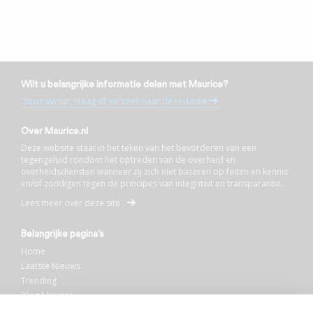
Wilt u belangrijke informatie delen met Maurice?
Stuur uw tip, vraag of verzoek naar de redactie
Over Maurice.nl
Deze website staat in het teken van het bevorderen van een
tegengeluid rondom het optreden van de overheid en
overheidsdiensten wanneer zij zich niet baseren op feiten en kennis
en/of zondigen tegen de principes van integriteit en transparantie.
Lees meer over deze site
Belangrijke pagina’s
Home
Laatste Nieuws
Trending
Blog Maurice
AI