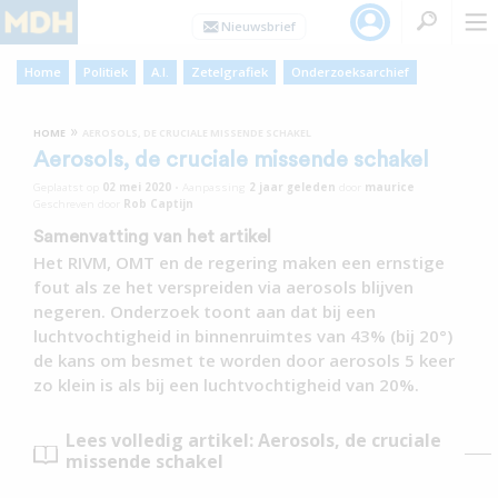
Home
Politiek
A.I.
Zetelgrafiek
Onderzoeksarchief
»
HOME
AEROSOLS, DE CRUCIALE MISSENDE SCHAKEL
Aerosols, de cruciale missende schakel
Geplaatst op
02 mei 2020
•
Aanpassing
2 jaar
geleden
door
maurice
Geschreven door
Rob Captijn
Samenvatting van het artikel
Het RIVM, OMT en de regering maken een ernstige
fout als ze het verspreiden via aerosols blijven
negeren. Onderzoek toont aan dat bij een
luchtvochtigheid in binnenruimtes van 43% (bij 20°)
de kans om besmet te worden door aerosols 5 keer
zo klein is als bij een luchtvochtigheid van 20%.
Lees volledig artikel: Aerosols, de cruciale
missende schakel