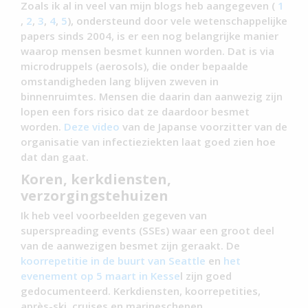
Zoals ik al in veel van mijn blogs heb aangegeven (
1
,
2
,
3
,
4
,
5
), ondersteund door vele wetenschappelijke
papers sinds 2004, is er een nog belangrijke manier
waarop mensen besmet kunnen worden. Dat is via
microdruppels (aerosols), die onder bepaalde
omstandigheden lang blijven zweven in
binnenruimtes. Mensen die daarin dan aanwezig zijn
lopen een fors risico dat ze daardoor besmet
worden.
Deze video
van de Japanse voorzitter van de
organisatie van infectieziekten laat goed zien hoe
dat dan gaat.
Koren, kerkdiensten,
verzorgingstehuizen
Ik heb veel voorbeelden gegeven van
superspreading events (SSEs) waar een groot deel
van de aanwezigen besmet zijn geraakt. De
koorrepetitie in de buurt van Seattle
en
het
evenement op 5 maart in Kesse
l zijn goed
gedocumenteerd. Kerkdiensten, koorrepetities,
après-ski, cruises en marineschepen,