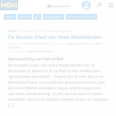
Home
Politiek
A.I.
Zetelgrafiek
Onderzoeksarchief
»
HOME
DE SOCIALE STAAT VAN TWEE NEDERLANDEN
De Sociale Staat van twee Nederlanden
Geplaatst op
30 december 2017
•
Aanpassing
4 jaar
geleden
door
editor
yolandal
Geschreven door
Maurice de Hond
Samenvatting van het artikel
De Sociale Staat van twee Nederlanden Op 10
december jl. plaatste ik op Peil.nl een artikel over
“gescheiden werelden”. Daarin liet ik zien dat er in
Nederland twee verschillende groepen mensen zijn,
die verschillend aankijken tegen allerlei aspecten
van onze samenleving. Leven als het ware in twee
werelden. Men kent elkaars wereld amper en begrijpt
[…]