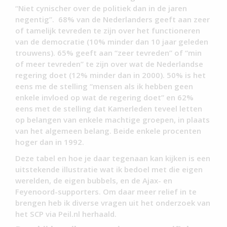
“Niet cynischer over de politiek dan in de jaren
negentig”. 68% van de Nederlanders geeft aan zeer
of tamelijk tevreden te zijn over het functioneren
van de democratie (10% minder dan 10 jaar geleden
trouwens). 65% geeft aan “zeer tevreden” of “min
of meer tevreden” te zijn over wat de Nederlandse
regering doet (12% minder dan in 2000). 50% is het
eens me de stelling “mensen als ik hebben geen
enkele invloed op wat de regering doet” en 62%
eens met de stelling dat Kamerleden teveel letten
op belangen van enkele machtige groepen, in plaats
van het algemeen belang. Beide enkele procenten
hoger dan in 1992.
Deze tabel en hoe je daar tegenaan kan kijken is een
uitstekende illustratie wat ik bedoel met die eigen
werelden, de eigen bubbels, en de Ajax- en
Feyenoord-supporters. Om daar meer relief in te
brengen heb ik diverse vragen uit het onderzoek van
het SCP via Peil.nl herhaald.