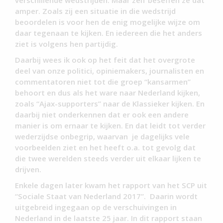
verschillende wedstrijden. Maar zelf beseffen ze dat
amper. Zoals zij een situatie in die wedstrijd
beoordelen is voor hen de enig mogelijke wijze om
daar tegenaan te kijken. En iedereen die het anders
ziet is volgens hen partijdig.
Daarbij wees ik ook op het feit dat het overgrote
deel van onze politici, opiniemakers, journalisten en
commentatoren niet tot die groep “kansarmen”
behoort en dus als het ware naar Nederland kijken,
zoals “Ajax-supporters” naar de Klassieker kijken. En
daarbij niet onderkennen dat er ook een andere
manier is om ernaar te kijken. En dat leidt tot verder
wederzijdse onbegrip, waarvan je dagelijks vele
voorbeelden ziet en het heeft o.a. tot gevolg dat
die twee werelden steeds verder uit elkaar lijken te
drijven.
Enkele dagen later kwam het rapport van het SCP uit
“Sociale Staat van Nederland 2017”. Daarin wordt
uitgebreid ingegaan op de verschuivingen in
Nederland in de laatste 25 jaar. In dit rapport staan