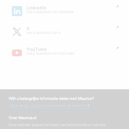
Linkedin
VOLG MAURICE OP LINKEDIN
X
VOLG MAURICE OP X
YouTube
VOLG MAURICE OP YOUTUBE
Wilt u belangrijke informatie delen met Maurice?
Stuur uw tip, vraag of verzoek naar de redactie
Over Maurice.nl
Deze website staat in het teken van het bevorderen van een