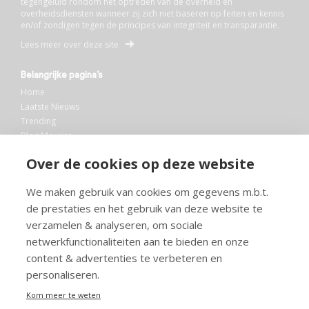
tegengeluid rondom het optreden van de overheid en
overheidsdiensten wanneer zij zich niet baseren op feiten en kennis
en/of zondigen tegen de principes van integriteit en transparantie.
Lees meer over deze site
Belangrijke pagina’s
Home
Laatste Nieuws
Trending
Blog Maurice
AI
Over de cookies op deze website
Bibliotheek
We maken gebruik van cookies om gegevens m.b.t.
Info en service
de prestaties en het gebruik van deze website te
FAQ
verzamelen & analyseren, om sociale
Doneren
netwerkfunctionaliteiten aan te bieden en onze
Privacy
content & advertenties te verbeteren en
Voorwaarden
Meedoen
personaliseren.
Kom meer te weten