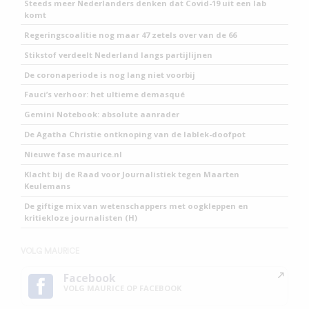
Steeds meer Nederlanders denken dat Covid-19 uit een lab
komt
Regeringscoalitie nog maar 47 zetels over van de 66
Stikstof verdeelt Nederland langs partijlijnen
De coronaperiode is nog lang niet voorbij
Fauci’s verhoor: het ultieme demasqué
Gemini Notebook: absolute aanrader
De Agatha Christie ontknoping van de lablek-doofpot
Nieuwe fase maurice.nl
Klacht bij de Raad voor Journalistiek tegen Maarten
Keulemans
De giftige mix van wetenschappers met oogkleppen en
kritiekloze journalisten (H)
VOLG MAURICE
Facebook
VOLG MAURICE OP FACEBOOK