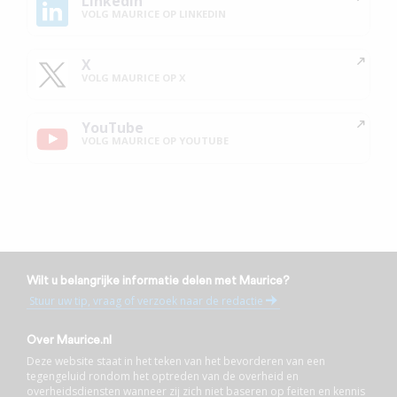
Linkedin
VOLG MAURICE OP LINKEDIN
X
VOLG MAURICE OP X
YouTube
VOLG MAURICE OP YOUTUBE
Wilt u belangrijke informatie delen met Maurice?
Stuur uw tip, vraag of verzoek naar de redactie
Over Maurice.nl
Deze website staat in het teken van het bevorderen van een
tegengeluid rondom het optreden van de overheid en
overheidsdiensten wanneer zij zich niet baseren op feiten en kennis