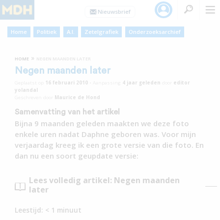
Home
Politiek
A.I.
Zetelgrafiek
Onderzoeksarchief
»
HOME
NEGEN MAANDEN LATER
Negen maanden later
Geplaatst op
16 februari 2010
•
Aanpassing
4 jaar
geleden
door
editor
yolandal
Geschreven door
Maurice de Hond
Samenvatting van het artikel
Bijna 9 maanden geleden maakten we deze foto
enkele uren nadat Daphne geboren was. Voor mijn
verjaardag kreeg ik een grote versie van die foto. En
dan nu een soort geupdate versie:
Lees volledig artikel: Negen maanden
later
Leestijd:
< 1
minuut