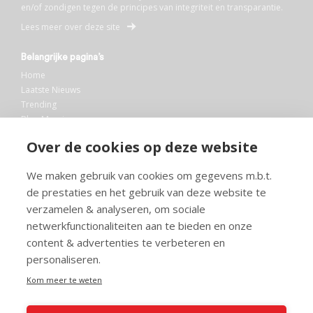
en/of zondigen tegen de principes van integriteit en transparantie.
Lees meer over deze site
Belangrijke pagina’s
Home
Laatste Nieuws
Trending
Blog Maurice
AI
Over de cookies op deze website
Bibliotheek
We maken gebruik van cookies om gegevens m.b.t.
Info en service
de prestaties en het gebruik van deze website te
FAQ
verzamelen & analyseren, om sociale
Doneren
netwerkfunctionaliteiten aan te bieden en onze
Privacy
content & advertenties te verbeteren en
Voorwaarden
Meedoen
personaliseren.
Kom meer te weten