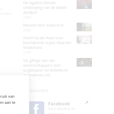
De Agatha Christie
ontknoping van de lablek-
IS
,
doofpot
OLITIEK
|
24/07
Nieuwe fase maurice.nl
20/07
Klacht bij de Raad voor
Journalistiek tegen Maarten
Keulemans
17/07
De giftige mix van
wetenschappers met
oogkleppen en kritiekloze
journalisten (H)
16/07
VOLG MAURICE
ruik van
en aan te
Facebook
VOLG MAURICE OP
FACEBOOK