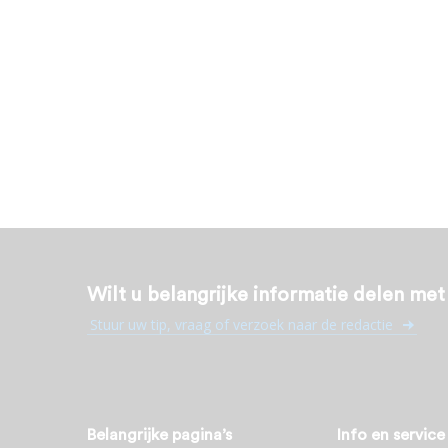
Wilt u belangrijke informatie delen me
Stuur uw tip, vraag of verzoek naar de redactie
Belangrijke pagina’s
Info en service