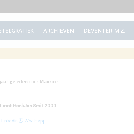
ETELGRAFIEK
ARCHIEVEN
DEVENTER-M.Z.
f met HenkJan Smit
jaar
geleden
door
Maurice
rhof met HenkJan Smit 2009
Linkedin
WhatsApp