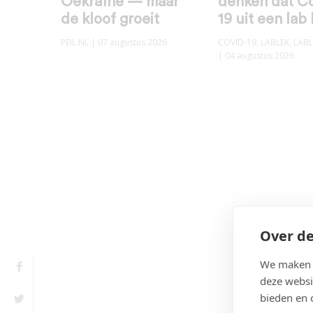
Oekraïne — maar
denken dat C
de kloof groeit
19 uit een lab
PEIL.NL
| 07 augustus 2026
COVID-19
,
LABLEK
,
LABL
| 04 augustus 2026
Over de
We maken g
deze websi
bieden en 