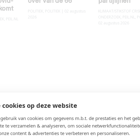
ovid-
over van de 66
partijlijnen
 komt
POLITIEK
,
POLITIEK
| 02 augustus
KLIMAAT/STIKSTOF CRIS
2026
ONDERZOEK
,
PEIL.NL
,
P
EK
,
PEIL.NL
02 augustus 2026
 cookies op deze website
ebruik van cookies om gegevens m.b.t. de prestaties en het geb
te te verzamelen & analyseren, om sociale netwerkfunctionaliteit
onze content & advertenties te verbeteren en personaliseren.