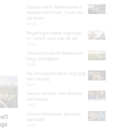
Steeds meer Nederlanders
denken dat Covid-19 uit een
lab komt
04/08
Regeringscoalitie nog maar
47 zetels over van de 66
02/08
Stikstof verdeelt Nederland
langs partijlijnen
02/08
De coronaperiode is nog lang
niet voorbij
28/07
Fauci’s verhoor: het ultieme
demasqué
28/07
Gemini Notebook: absolute
elt
aanrader
ngs
25/07