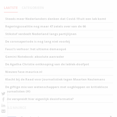
LAATSTE
CATEGORIEEN
Steeds meer Nederlanders denken dat Covid-19 uit een lab komt
Regeringscoalitie nog maar 47 zetels over van de 66
Stikstof verdeelt Nederland langs partijlijnen
De coronaperiode is nog lang niet voorbij
Fauci’s verhoor: het ultieme demasqué
Gemini Notebook: absolute aanrader
De Agatha Christie ontknoping van de lablek-doofpot
Nieuwe fase maurice.nl
Klacht bij de Raad voor Journalistiek tegen Maarten Keulemans
De giftige mix van wetenschappers met oogkleppen en kritiekloze
journalisten (H)
Wie verspreidt hier eigenlijk desinformatie?
VOLG MAURICE