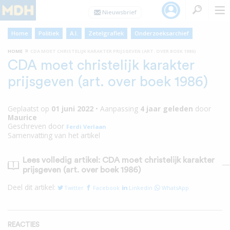
Home
Politiek
A.I.
Zetelgrafiek
Onderzoeksarchief
»
HOME
CDA MOET CHRISTELIJK KARAKTER PRIJSGEVEN (ART. OVER BOEK 1986)
CDA moet christelijk karakter
prijsgeven (art. over boek 1986)
Geplaatst op
01 juni 2022
•
Aanpassing
4 jaar
geleden
door
Maurice
Geschreven door
Ferdi Verlaan
Samenvatting van het artikel
Lees volledig artikel: CDA moet christelijk karakter
prijsgeven (art. over boek 1986)
Deel dit artikel:
Twitter
Facebook
Linkedin
WhatsApp
REACTIES