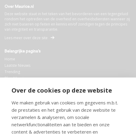
Over Maurice.nl
Deze website staat in het teken van het bevorderen van een tegengeluid
rondom het optreden van de overheid en overheidsdiensten wanneer zij
zich niet baseren op feiten en kennis en/of zondigen tegen de principes
van integriteit en transparantie.
Lees meer over deze site
Belangrijke pagina’s
Home
Laatste Nieuws
Trending
Blog Maurice
AI
Over de cookies op deze website
Bibliotheek
We maken gebruik van cookies om gegevens m.b.t.
Info en service
de prestaties en het gebruik van deze website te
FAQ
verzamelen & analyseren, om sociale
Doneren
netwerkfunctionaliteiten aan te bieden en onze
Privacy
content & advertenties te verbeteren en
Voorwaarden