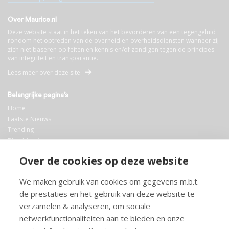
Over Maurice.nl
Deze website staat in het teken van het bevorderen van een tegengeluid
rondom het optreden van de overheid en overheidsdiensten wanneer zij
zich niet baseren op feiten en kennis en/of zondigen tegen de principes
van integriteit en transparantie.
Lees meer over deze site
Belangrijke pagina’s
Home
Laatste Nieuws
Trending
Blog Maurice
AI
Over de cookies op deze website
Bibliotheek
We maken gebruik van cookies om gegevens m.b.t.
Info en service
de prestaties en het gebruik van deze website te
FAQ
verzamelen & analyseren, om sociale
Doneren
netwerkfunctionaliteiten aan te bieden en onze
Privacy