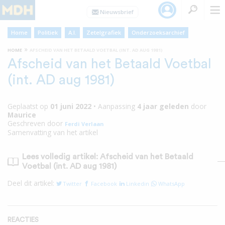
Home
Politiek
A.I.
Zetelgrafiek
Onderzoeksarchief
»
HOME
AFSCHEID VAN HET BETAALD VOETBAL (INT. AD AUG 1981)
Afscheid van het Betaald Voetbal
(int. AD aug 1981)
Geplaatst op
01 juni 2022
•
Aanpassing
4 jaar
geleden
door
Maurice
Geschreven door
Ferdi Verlaan
Samenvatting van het artikel
Lees volledig artikel: Afscheid van het Betaald
Voetbal (int. AD aug 1981)
Deel dit artikel:
Twitter
Facebook
Linkedin
WhatsApp
REACTIES