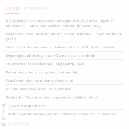
LAATSTE
CATEGORIEEN
Het geheugen van de Nederlandse politiek: 25 jaar peilingen en
onderzoek — nu te doorzoeken met één simpele vraag
Meerderheid houdt vast aan steun voor Oekraïne — maar de kloof
groeit
Steeds meer Nederlanders denken dat Covid-19 uit een lab komt
Regeringscoalitie nog maar 47 zetels over van de 66
Stikstof verdeelt Nederland langs partijlijnen
De coronaperiode is nog lang niet voorbij
Fauci’s verhoor: het ultieme demasqué
Gemini Notebook: absolute aanrader
De Agatha Christie ontknoping van de lablek-doofpot
Nieuwe fase maurice.nl
Klacht bij de Raad voor Journalistiek tegen Maarten Keulemans
VOLG MAURICE