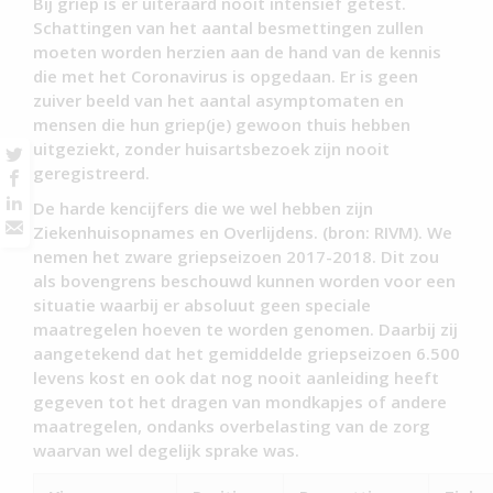
Bij griep is er uiteraard nooit intensief getest.
Schattingen van het aantal besmettingen zullen
moeten worden herzien aan de hand van de kennis
die met het Coronavirus is opgedaan. Er is geen
zuiver beeld van het aantal asymptomaten en
mensen die hun griep(je) gewoon thuis hebben
uitgeziekt, zonder huisartsbezoek zijn nooit
geregistreerd.
De harde kencijfers die we wel hebben zijn
Ziekenhuisopnames en Overlijdens. (bron: RIVM). We
nemen het zware griepseizoen 2017-2018. Dit zou
als bovengrens beschouwd kunnen worden voor een
situatie waarbij er absoluut geen speciale
maatregelen hoeven te worden genomen. Daarbij zij
aangetekend dat het gemiddelde griepseizoen 6.500
levens kost en ook dat nog nooit aanleiding heeft
gegeven tot het dragen van mondkapjes of andere
maatregelen, ondanks overbelasting van de zorg
waarvan wel degelijk sprake was.