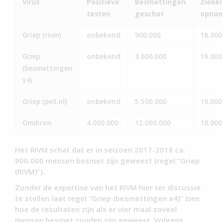
Virus
Positieve
Besmettingen
Zieke
testen
geschat
opna
Griep (rivm)
onbekend
900.000
16.000
Griep
onbekend
3.600.000
16.000
(besmettingen
x4)
Griep (peil.nl)
onbekend
5.500.000
16.000
Omikron
4.000.000
12.000.000
10.000
Het RIVM schat dat er in seizoen 2017-2018 ca.
900.000 mensen besmet zijn geweest (regel “Griep
(RIVM)”).
Zonder de expertise van het RIVM hier ter discussie
te stellen laat regel “Griep (besmettingen x4)” zien
hoe de resultaten zijn als er vier maal zoveel
mensen besmet zouden zijn geweest. Volgens