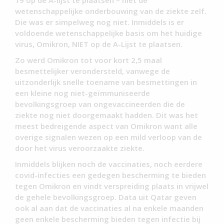
19 op de A-lijst te plaatsen – niet de
wetenschappelijke onderbouwing van de ziekte zelf.
Die was er simpelweg nog niet. Inmiddels is er
voldoende wetenschappelijke basis om het huidige
virus, Omikron, NIET op de A-Lijst te plaatsen.
Zo werd Omikron tot voor kort 2,5 maal
besmettelijker verondersteld, vanwege de
uitzonderlijk snelle toename van besmettingen in
een kleine nog niet-geïmmuniseerde
bevolkingsgroep van ongevaccineerden die de
ziekte nog niet doorgemaakt hadden. Dit was het
meest bedreigende aspect van Omikron want alle
overige signalen wezen op een mild verloop van de
door het virus veroorzaakte ziekte.
Inmiddels blijken noch de vaccinaties, noch eerdere
covid-infecties een gedegen bescherming te bieden
tegen Omikron en vindt verspreiding plaats in vrijwel
de gehele bevolkingsgroep. Data uit Qatar geven
ook al aan dat de vaccinaties al na enkele maanden
geen enkele bescherming bieden tegen infectie bij