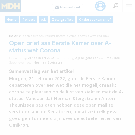
Home
Politiek
A.I.
Zetelgrafiek
Onderzoeksarchief
»
HOME
OPEN BRIEF AAN EERSTE KAMER OVER A-STATUS WET CORONA
Open brief aan Eerste Kamer over A-
status wet Corona
Geplaatst op
21 februari 2022
•
Aanpassing
2 jaar
geleden
door
maurice
Geschreven door
Herman Steigstra
Samenvatting van het artikel
Morgen, 21 februari 2022, gaat de Eerste Kamer
debatteren over een wet die het mogelijk maakt
corona te plaatsen op de lijst van ziekten met de A-
status. Vandaar dat Herman Steigstra en Anton
Theunissen besloten hebben deze open mail te
versturen aan de Senatoren, opdat ze in elk geval
goed geïnformeerd zijn over de actuele feiten van
Omikron.