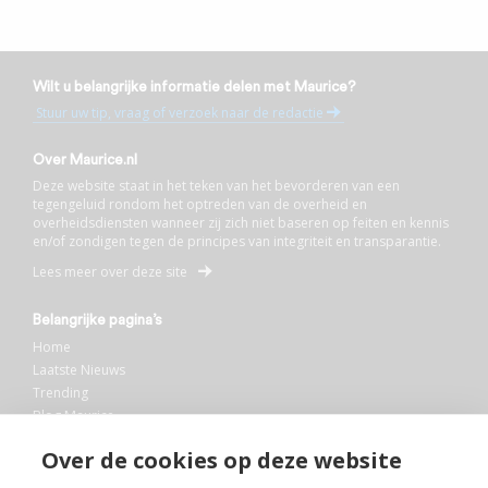
Wilt u belangrijke informatie delen met Maurice?
Stuur uw tip, vraag of verzoek naar de redactie
Over Maurice.nl
Deze website staat in het teken van het bevorderen van een
tegengeluid rondom het optreden van de overheid en
overheidsdiensten wanneer zij zich niet baseren op feiten en kennis
en/of zondigen tegen de principes van integriteit en transparantie.
Lees meer over deze site
Belangrijke pagina’s
Home
Laatste Nieuws
Trending
Blog Maurice
AI
Over de cookies op deze website
Bibliotheek