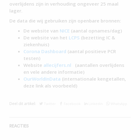
overlijdens zijn in verhouding ongeveer 25 maal
lager.
De data die wij gebruiken zijn openbare bronnen:
De website van
NICE
(aantal opnames/dag)
De website van het
LCPS
(bezetting IC &
ziekenhuis)
Corona Dashboard
(aantal positieve PCR
testen)
Website
allecijfers.nl
(aantallen overlijdens
en vele andere informatie)
OurWorldInData
(internationale kengetallen,
deze link als voorbeeld)
Deel dit artikel:
Twitter
Facebook
Linkedin
WhatsApp
REACTIES