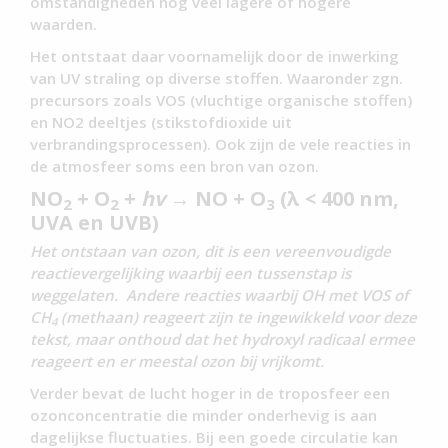
omstandigheden nog veel lagere of hogere
waarden.
Het ontstaat daar voornamelijk door de inwerking
van UV straling op diverse stoffen. Waaronder zgn.
precursors zoals VOS (vluchtige organische stoffen)
en NO2 deeltjes (stikstofdioxide uit
verbrandingsprocessen). Ook zijn de vele reacties in
de atmosfeer soms een bron van ozon.
NO
+ O
+
hv
→ NO + O
(λ < 400 nm,
2
2
3
UVA en UVB)
Het ontstaan van ozon, dit is een vereenvoudigde
reactievergelijking waarbij een tussenstap is
weggelaten.
Andere reacties waarbij OH met VOS of
CH
(methaan) reageert zijn te ingewikkeld voor deze
4
tekst, maar onthoud dat het hydroxyl radicaal ermee
reageert en er meestal ozon bij vrijkomt.
Verder bevat de lucht hoger in de troposfeer een
ozonconcentratie die minder onderhevig is aan
dagelijkse fluctuaties. Bij een goede circulatie kan