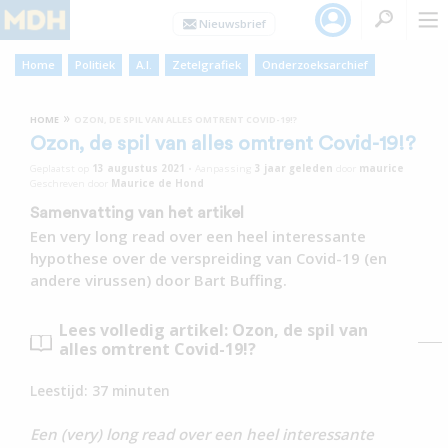
Home
Politiek
A.I.
Zetelgrafiek
Onderzoeksarchief
»
HOME
OZON, DE SPIL VAN ALLES OMTRENT COVID-19!?
Ozon, de spil van alles omtrent Covid-19!?
Geplaatst op
13 augustus 2021
•
Aanpassing
3 jaar
geleden
door
maurice
Geschreven door
Maurice de Hond
Samenvatting van het artikel
Een very long read over een heel interessante
hypothese over de verspreiding van Covid-19 (en
andere virussen) door Bart Buffing.
Lees volledig artikel: Ozon, de spil van
alles omtrent Covid-19!?
Leestijd:
37
minuten
Een (very) long read over een heel interessante