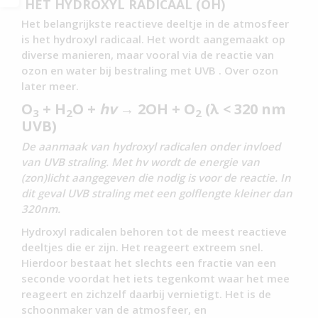
HET HYDROXYL RADICAAL (OH)
Het belangrijkste reactieve deeltje in de atmosfeer
is het hydroxyl radicaal. Het wordt aangemaakt op
diverse manieren, maar vooral via de reactie van
ozon en water bij bestraling met UVB . Over ozon
later meer.
O
+ H
O +
hv
→ 2OH + O
(λ < 320 nm
3
2
2
UVB)
De aanmaak van hydroxyl radicalen onder invloed
van UVB straling. Met hv wordt de energie van
(zon)licht aangegeven die nodig is voor de reactie. In
dit geval UVB straling met een golflengte kleiner dan
320nm.
Hydroxyl radicalen behoren tot de meest reactieve
deeltjes die er zijn. Het reageert extreem snel.
Hierdoor bestaat het slechts een fractie van een
seconde voordat het iets tegenkomt waar het mee
reageert en zichzelf daarbij vernietigt. Het is de
schoonmaker van de atmosfeer, en