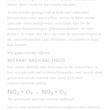
direct door zonlicht bestraald worden.
Zoals eerder gezegd zul je hydroxyl radicalen
binnenshuis niet aantreffen, tenzij ze daar onder
speciale omstandigheden ontstaan zijn. En de
meeste besmettingen gebeuren binnen, en niet
buiten. Er moet dus iets zijn wat de besmettingen in
de zomermaanden laat afnemen, en binnen in huis
kan komen.
We gaan verder kijken.
NITRAAT RADICAAL (NO3)
Een ander deeltje wat ontstaat in de atmosfeer is
het nitraatradicaal (stikstoftrioxide). Het wordt daar
gevormd uit de reactie van ozon (O3) met
stikstofdioxide (NO2).
NO
+ O
→ NO
+ O
2
3
3
2
De aanmaak van het nitraat radicaal.
Het is zeer reactief zodat het reageert met diverse