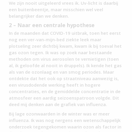
We zijn nooit uitgeleerd vrees ik. Uv-licht is daarbij
een buitenbeentje, maar misschien wel veel
belangrijker dan we denken.
2 – Naar een centrale hypothese
In de maanden dat COVID-19 uitbrak, toen het eerst
nog een ver-van-mijn-bed ziekte leek maar
plotseling zeer dichtbij kwam, kwam ik bij toeval het
gas ozon tegen. Ik was op zoek naar bestaande
methoden om virus aerosolen te vernietigen (toen
al, ik geloofde al nooit in druppels). Ik kende het gas
als van de ozonlaag en van smog periodes. Maar
ontdekte dat het ook op straatniveau aanwezig is,
een virusdodende werking heeft in hogere
concentraties, en de gemiddelde concentratie in de
atmosfeer een aardig seizoenspatroon volgde. Dit
deed mij denken aan de grafiek van influenza.
Bij lage ozonwaarden in de winter was er meer
influenza. Ik was nog nergens een wetenschappelijk
onderzoek tegengekomen waarin ozon als factor in