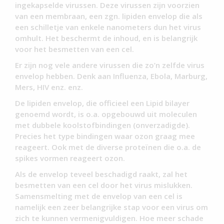
ingekapselde virussen. Deze virussen zijn voorzien
van een membraan, een zgn. lipiden envelop die als
een schilletje van enkele nanometers dun het virus
omhult. Het beschermt de inhoud, en is belangrijk
voor het besmetten van een cel.
Er zijn nog vele andere virussen die zo’n zelfde virus
envelop hebben. Denk aan Influenza, Ebola, Marburg,
Mers, HIV enz. enz.
De lipiden envelop, die officieel een Lipid bilayer
genoemd wordt, is o.a. opgebouwd uit moleculen
met dubbele koolstofbindingen (onverzadigde).
Precies het type bindingen waar ozon graag mee
reageert. Ook met de diverse proteïnen die o.a. de
spikes vormen reageert ozon.
Als de envelop teveel beschadigd raakt, zal het
besmetten van een cel door het virus mislukken.
Samensmelting met de envelop van een cel is
namelijk een zeer belangrijke stap voor een virus om
zich te kunnen vermenigvuldigen. Hoe meer schade