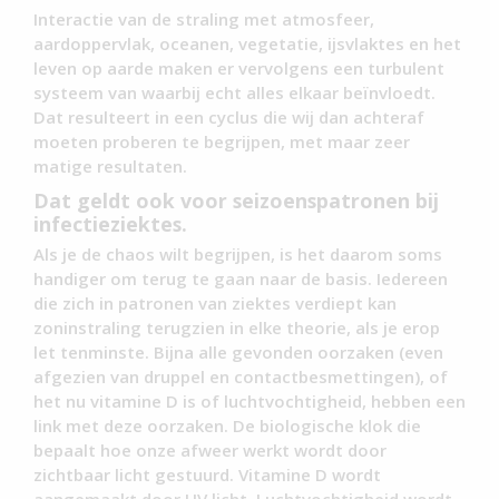
Interactie van de straling met atmosfeer,
aardoppervlak, oceanen, vegetatie, ijsvlaktes en het
leven op aarde maken er vervolgens een turbulent
systeem van waarbij echt alles elkaar beïnvloedt.
Dat resulteert in een cyclus die wij dan achteraf
moeten proberen te begrijpen, met maar zeer
matige resultaten.
Dat geldt ook voor seizoenspatronen bij
infectieziektes.
Als je de chaos wilt begrijpen, is het daarom soms
handiger om terug te gaan naar de basis. Iedereen
die zich in patronen van ziektes verdiept kan
zoninstraling terugzien in elke theorie, als je erop
let tenminste. Bijna alle gevonden oorzaken (even
afgezien van druppel en contactbesmettingen), of
het nu vitamine D is of luchtvochtigheid, hebben een
link met deze oorzaken. De biologische klok die
bepaalt hoe onze afweer werkt wordt door
zichtbaar licht gestuurd. Vitamine D wordt