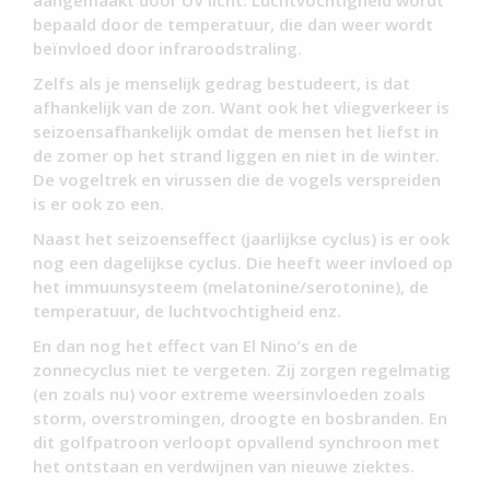
aangemaakt door UV licht. Luchtvochtigheid wordt
bepaald door de temperatuur, die dan weer wordt
beïnvloed door infraroodstraling.
Zelfs als je menselijk gedrag bestudeert, is dat
afhankelijk van de zon. Want ook het vliegverkeer is
seizoensafhankelijk omdat de mensen het liefst in
de zomer op het strand liggen en niet in de winter.
De vogeltrek en virussen die de vogels verspreiden
is er ook zo een.
Naast het seizoenseffect (jaarlijkse cyclus) is er ook
nog een dagelijkse cyclus. Die heeft weer invloed op
het immuunsysteem (melatonine/serotonine), de
temperatuur, de luchtvochtigheid enz.
En dan nog het effect van El Nino’s en de
zonnecyclus niet te vergeten. Zij zorgen regelmatig
(en zoals nu) voor extreme weersinvloeden zoals
storm, overstromingen, droogte en bosbranden. En
dit golfpatroon verloopt opvallend synchroon met
het ontstaan en verdwijnen van nieuwe ziektes.