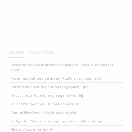
LAATSTE
CATEGORIEEN
Steeds meer Nederlanders denken dat Covid-19 uit een lab
komt
Regeringscoalitie nog maar 47 zetels over van de 66
Stikstof verdeelt Nederland langs partijlijnen
De coronaperiode is nog lang niet voorbij
Fauci’s verhoor: het ultieme demasqué
Gemini Notebook: absolute aanrader
De Agatha Christie ontknoping van de lablek-doofpot
Nieuwe fase maurice.nl