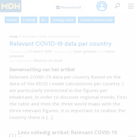
Home
Politiek
A.I.
Zetelgrafiek
Onderzoeksarchief
»
HOME
RELEVANT COVID-19 DATA PER COUNTRY
Relevant COVID-19 data per country
Geplaatst op
31 maart 2020
•
Aanpassing
4 jaar
geleden
door
editor
yolandal
Geschreven door
Maurice de Hond
Samenvatting van het artikel
Relevant COVID-19 data per country Based on the
data of the EDCD I made calculations per country. I
am particularly interested in the figures per
inhabitant, in order to discover regional trends. First
the table and then the three world maps with the
three relevant figures. It is important to realise: Per
country there is […]
Lees volledig artikel: Relevant COVID-19