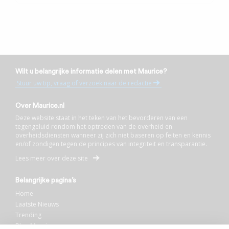
Wilt u belangrijke informatie delen met Maurice?
Stuur uw tip, vraag of verzoek naar de redactie
Over Maurice.nl
Deze website staat in het teken van het bevorderen van een
tegengeluid rondom het optreden van de overheid en
overheidsdiensten wanneer zij zich niet baseren op feiten en kennis
en/of zondigen tegen de principes van integriteit en transparantie.
Lees meer over deze site
Belangrijke pagina’s
Home
Laatste Nieuws
Trending
Blog Maurice