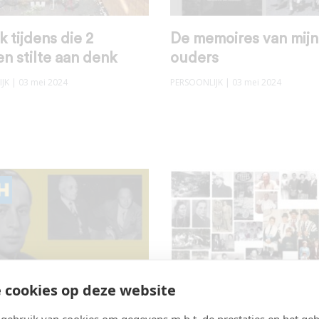
k tijdens die 2
De memoires van mijn
n stilte aan denk
ouders
JK
| 03 mei 2024
PERSOONLIJK
| 03 mei 2024
 cookies op deze website
en verbijstering
22 jaar geleden overl
ebruik van cookies om gegevens m.b.t. de prestaties en het geb