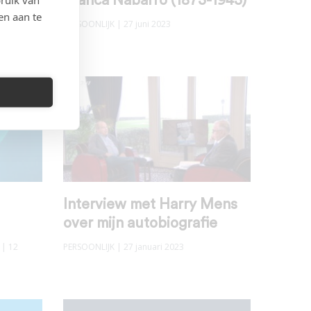
de
Branca Nabarro (1873-1943)
en aan te
PERSOONLIJK
| 27 juni 2023
Interview met Harry Mens
over mijn autobiografie
| 12
PERSOONLIJK
| 27 januari 2023