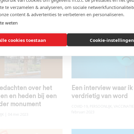
mijn vader, Salomon 
JK
| 13 januari 2024
te te verzamelen & analyseren, om sociale netwerkfunctionaliteit
Hond
onze content & advertenties te verbeteren en personaliseren.
PERSOONLIJK
| 04 januari 2024
te weten
Alle cookies toestaan
Cookie-instellingen
gedachten over het
Een interview waar ik
en en heden bij een
verdrietig van word
nder monument
COVID-19
,
PERSOONLIJK
,
VACCINATIE
februari 2023
JK
| 04 mei 2023