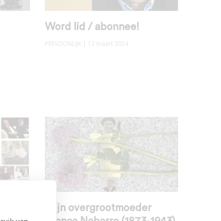
Word lid / abonnee!
PERSOONLIJK
| 12 maart 2024
eed
Mijn overgrootmoeder
ruik van