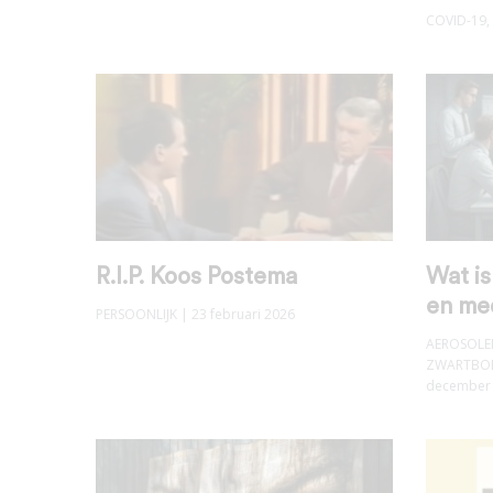
COVID-19
,
R.I.P. Koos Postema
Wat i
en me
PERSOONLIJK
| 23 februari 2026
AEROSOLE
ZWARTBOE
december