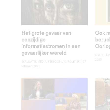
Het grote gevaar van
Ook mi
eenzijdige
beruch
informatiestromen in een
Oorlo
gevaarlijker wereld
OVERHEID
2025
EVALUATIE
,
MEDIA
,
PERSOONLIJK
,
POLITIEK
| 27
februari 2025