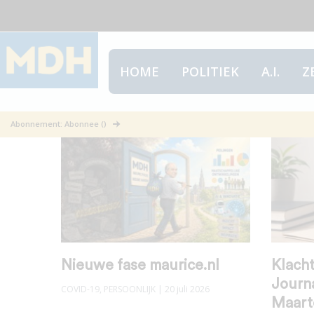
HOME
POLITIEK
A.I.
Z
Persoonlijk
Abonnement: Abonnee ()
Nieuwe fase maurice.nl
Klacht
Journa
COVID-19
,
PERSOONLIJK
| 20 juli 2026
Maart