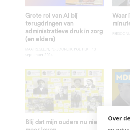
Grote rol van AI bij
Waar i
terugdringen van
minute
administratieve druk in zorg
PERSOONLI
(en elders)
MAATREGELEN
,
PERSOONLIJK
,
POLITIEK
| 13
september 2024
Over de
Blij dat mijn ouders nu niet
Trots 
We maken g