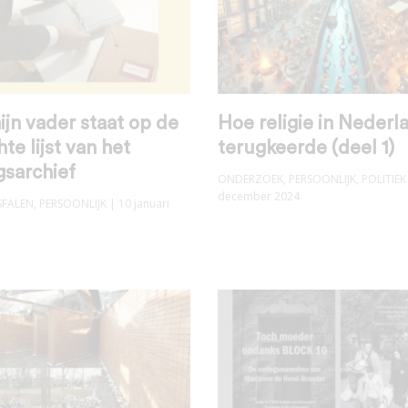
jn vader staat op de
Hoe religie in Nederl
te lijst van het
terugkeerde (deel 1)
gsarchief
ONDERZOEK
,
PERSOONLIJK
,
POLITIEK
december 2024
SFALEN
,
PERSOONLIJK
| 10 januari