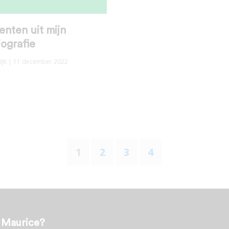
nten uit mijn
ografie
JK
| 11 december 2022
1
2
3
4
t Maurice?