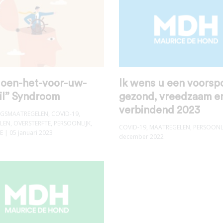
oen-het-voor-uw-
Ik wens u een voorsp
il” Syndroom
gezond, vreedzaam e
verbindend 2023
INGSMAATREGELEN
,
COVID-19
,
LEN
,
OVERSTERFTE
,
PERSOONLIJK
,
COVID-19
,
MAATREGELEN
,
PERSOONL
E
| 05 januari 2023
december 2022