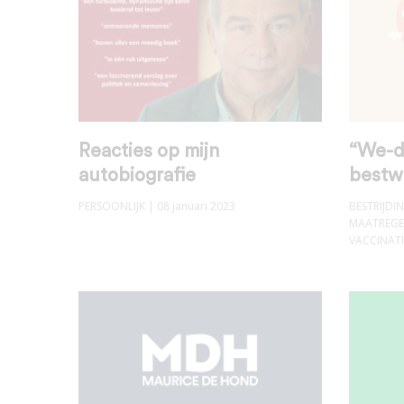
Reacties op mijn
“We-d
autobiografie
bestw
PERSOONLIJK
| 08 januari 2023
BESTRIJD
MAATREGE
VACCINATI