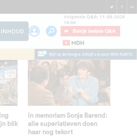
Volgende Q&A: 11-08-2026
16:00
INHOUD
Blijf op de hoogte. Schrijf u in voor MDH ALERTS.
ing
In memoriam Sonja Barend:
jn blik
alle superlatieven doen
haar nog tekort