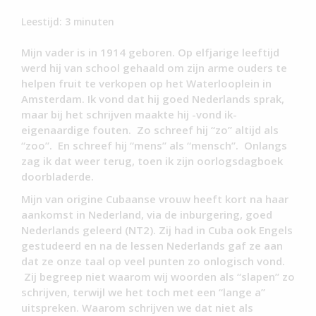
Leestijd:
3
minuten
Mijn vader is in 1914 geboren. Op elfjarige leeftijd
werd hij van school gehaald om zijn arme ouders te
helpen fruit te verkopen op het Waterlooplein in
Amsterdam. Ik vond dat hij goed Nederlands sprak,
maar bij het schrijven maakte hij -vond ik-
eigenaardige fouten. Zo schreef hij “zo” altijd als
“zoo”. En schreef hij “mens” als “mensch”. Onlangs
zag ik dat weer terug, toen ik zijn oorlogsdagboek
doorbladerde.
Mijn van origine Cubaanse vrouw heeft kort na haar
aankomst in Nederland, via de inburgering, goed
Nederlands geleerd (NT2). Zij had in Cuba ook Engels
gestudeerd en na de lessen Nederlands gaf ze aan
dat ze onze taal op veel punten zo onlogisch vond.
Zij begreep niet waarom wij woorden als “slapen” zo
schrijven, terwijl we het toch met een “lange a”
uitspreken. Waarom schrijven we dat niet als