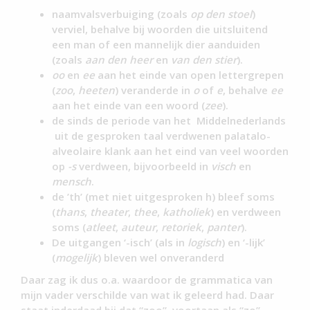
naamvalsverbuiging (zoals
op den stoel
)
verviel, behalve bij woorden die uitsluitend
een man of een mannelijk dier aanduiden
(zoals
aan den heer
en
van den stier
).
oo
en
ee
aan het einde van open lettergrepen
(
zoo
,
heeten
) veranderde in
o
of
e
, behalve
ee
aan het einde van een woord (
zee
).
de sinds de periode van het Middelnederlands
uit de gesproken taal verdwenen palatalo-
alveolaire klank aan het eind van veel woorden
op
-s
verdween, bijvoorbeeld in
visch
en
mensch
.
de ’th’ (met niet uitgesproken h) bleef soms
(
thans
,
theater
,
thee
,
katholiek
) en verdween
soms (
atleet
,
auteur
,
retoriek
,
panter
).
De uitgangen ‘-isch’ (als in
logisch
) en ‘-lijk’
(
mogelijk
) bleven wel onveranderd
Daar zag ik dus o.a. waardoor de grammatica van
mijn vader verschilde van wat ik geleerd had. Daar