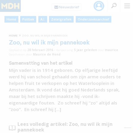
Home
Politiek
A.I.
Zetelgrafiek
Onderzoeksarchief
»
HOME
ZOO, NU WIL IK MIJN PANNEKOEK
Zoo, nu wil ik mijn pannekoek
Geplaatst op
28 februari 2016
•
Aanpassing
5 jaar
geleden
door
maurice
Geschreven door
Maurice de Hond
Samenvatting van het artikel
Mijn vader is in 1914 geboren. Op elfjarige leeftijd
werd hij van school gehaald om zijn arme ouders te
helpen fruit te verkopen op het Waterlooplein in
Amsterdam. Ik vond dat hij goed Nederlands sprak,
maar bij het schrijven maakte hij -vond ik-
eigenaardige fouten. Zo schreef hij “zo” altijd als
“zoo”. En schreef hij […]
Lees volledig artikel: Zoo, nu wil ik mijn
pannekoek