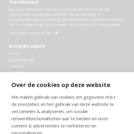
Over Maurice.nl
Deze website staat in het teken van het bevorderen van een
tegengeluid rondom het optreden van de overheid en
overheidsdiensten wanneer zij zich niet baseren op feiten en kennis
en/of zondigen tegen de principes van integriteit en transparantie.
Lees meer over deze site
Belangrijke pagina’s
Home
Laatste Nieuws
Trending
Blog Maurice
AI
Over de cookies op deze website
Bibliotheek
We maken gebruik van cookies om gegevens m.b.t.
Info en service
de prestaties en het gebruik van deze website te
FAQ
verzamelen & analyseren, om sociale
Doneren
netwerkfunctionaliteiten aan te bieden en onze
Privacy
content & advertenties te verbeteren en
Voorwaarden
Meedoen
personaliseren.