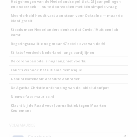
Het geheugen van de Nederlandse politiek: 25 jaar peilingen
en onderzoek — nu te doorzoeken met één simpele vraag
Meerderheid houdt vast aan steun voor Oekraïne — maar de
kloof groeit
Steeds meer Nederlanders denken dat Covid-19 uit een lab
komt
Regeringscoalitie nog maar 47 zetels over van de 66
Stikstof verdeelt Nederland langs partijlijnen
De coronaperiode is nog lang niet voorbij
Fauci’s verhoor: het ultieme demasqué
Gemini Notebook: absolute aanrader
De Agatha Christie ontknoping van de lablek-doofpot
Nieuwe fase maurice.nl
Klacht bij de Raad voor Journalistiek tegen Maarten
Keulemans
VOLG MAURICE