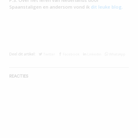
P.S. Over het leren van Nederlands door
Spaanstaligen en andersom vond ik
dit leuke blog.
Deel dit artikel:
Twitter
Facebook
Linkedin
WhatsApp
REACTIES