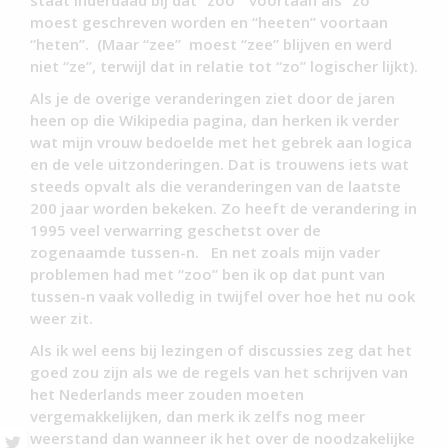
staat inderdaad bij dat “zoo” voortaan als “zo”
moest geschreven worden en “heeten” voortaan
“heten”. (Maar “zee” moest “zee” blijven en werd
niet “ze”, terwijl dat in relatie tot “zo” logischer lijkt).
Als je de overige veranderingen ziet door de jaren
heen op die Wikipedia pagina, dan herken ik verder
wat mijn vrouw bedoelde met het gebrek aan logica
en de vele uitzonderingen. Dat is trouwens iets wat
steeds opvalt als die veranderingen van de laatste
200 jaar worden bekeken. Zo heeft de verandering in
1995 veel verwarring geschetst over de
zogenaamde tussen-n. En net zoals mijn vader
problemen had met “zoo” ben ik op dat punt van
tussen-n vaak volledig in twijfel over hoe het nu ook
weer zit.
Als ik wel eens bij lezingen of discussies zeg dat het
goed zou zijn als we de regels van het schrijven van
het Nederlands meer zouden moeten
vergemakkelijken, dan merk ik zelfs nog meer
weerstand dan wanneer ik het over de noodzakelijke