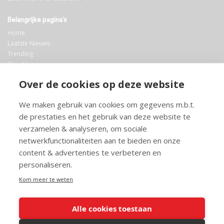
Belangrijke pagina’s
Home
Laatste Nieuws
Trending
Blog Maurice
AI
Over de cookies op deze website
Bibliotheek
We maken gebruik van cookies om gegevens m.b.t.
Info en service
de prestaties en het gebruik van deze website te
FAQ
verzamelen & analyseren, om sociale
Doneren
netwerkfunctionaliteiten aan te bieden en onze
Privacy
content & advertenties te verbeteren en
Voorwaarden
Meedoen
personaliseren.
Kom meer te weten
Alle cookies toestaan
© 2026 Maurice.nl - Alle rechten voorbehouden. Op alle artikelen rust
copyright. Voor meer info, mail naar
contact@maurice.nl
.