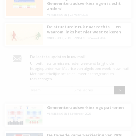
Gemeenteraadsverkiezingen is echt
anders!
VERKIEZINGEN
|
22 maart 2026
De structurele ruk naar rechts — en
waarom links het niet weet te keren
ONDERZOEK
,
VERKIEZINGEN
|
22 maart 2026
De laatste updates in uw mail!
U hoeft niets te missen. leder weekend krijgt u de
hoogtepunten van Maurice van afgelopen week in uw mail.
Met opmerkelijke artikelen, meer achtergrond en
toelichtingen.
Naam
*
E-
mailadres
*
Gemeenteraadsverkiezings patronen
VERKIEZINGEN
|
14 februari 2026
De Tweede Kamerverkiezing van 2026