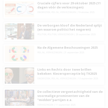
Cruciale cijfers voor 29 oktober 2025 (11
dagen vóór de verkiezingen)
ONDERZOEK
,
PEIL.NL
,
VERKIEZINGEN
|
19 oktober 2025
De verborgen kloof die Nederland splijt
(en waarom politici het negeren)
POLITIEK
,
POLITIEK
,
VERKIEZINGEN
|
29 september 2025
Na de Algemene Beschouwingen 2025
PEIL.NL
,
VERKIEZINGEN
|
21 september 2025
Links en Rechts door twee brillen
bekeken: Kiezersperceptie bij TK2025
ONDERZOEK
,
PEIL.NL
,
VERKIEZINGEN
|
13 september 2025
De collectieve vergeetachtigheid van de
voormalige prominenten van de
“midden”partijen e.a.
VERKIEZINGEN
|
11 september 2025