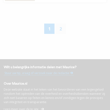
1
2
Wilt u belangrijke informatie delen met Maurice?
Stuur uw tip, vraag of verzoek naar de redactie
Over Maurice.nl
Deze website staat in het teken van het bevorderen van een tegengeluid
rondom het optreden van de overheid en overheidsdiensten wanneer zij
zich niet baseren op feiten en kennis en/of zondigen tegen de principes
van integriteit en transparantie.
Lees meer over deze site