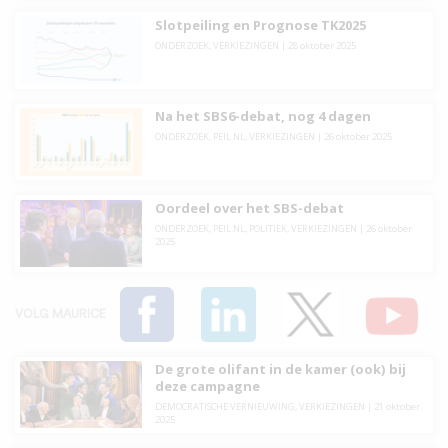
Slotpeiling en Prognose TK2025
ONDERZOEK
,
VERKIEZINGEN
|
28 oktober 2025
Na het SBS6-debat, nog 4 dagen
ONDERZOEK
,
PEIL.NL
,
VERKIEZINGEN
|
26 oktober 2025
Oordeel over het SBS-debat
ONDERZOEK
,
PEIL.NL
,
POLITIEK
,
VERKIEZINGEN
|
26 oktober
2025
VOLG MAURICE
De grote olifant in de kamer (ook) bij
deze campagne
DEMOCRATISCHE VERNIEUWING
,
VERKIEZINGEN
|
21 oktober
2025