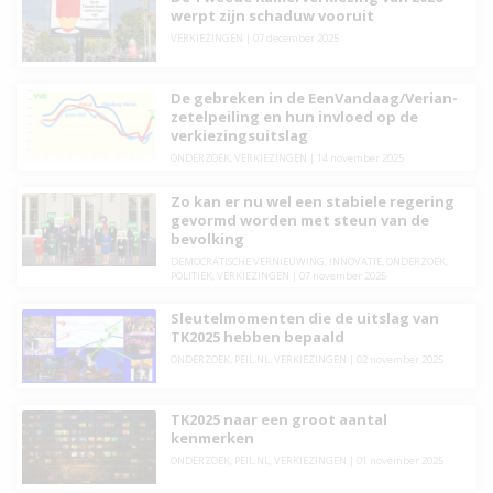
werpt zijn schaduw vooruit
VERKIEZINGEN
|
07 december 2025
De gebreken in de EenVandaag/Verian-
zetelpeiling en hun invloed op de
verkiezingsuitslag
ONDERZOEK
,
VERKIEZINGEN
|
14 november 2025
Zo kan er nu wel een stabiele regering
gevormd worden met steun van de
bevolking
DEMOCRATISCHE VERNIEUWING
,
INNOVATIE
,
ONDERZOEK
,
POLITIEK
,
VERKIEZINGEN
|
07 november 2025
Sleutelmomenten die de uitslag van
TK2025 hebben bepaald
ONDERZOEK
,
PEIL.NL
,
VERKIEZINGEN
|
02 november 2025
TK2025 naar een groot aantal
kenmerken
ONDERZOEK
,
PEIL.NL
,
VERKIEZINGEN
|
01 november 2025