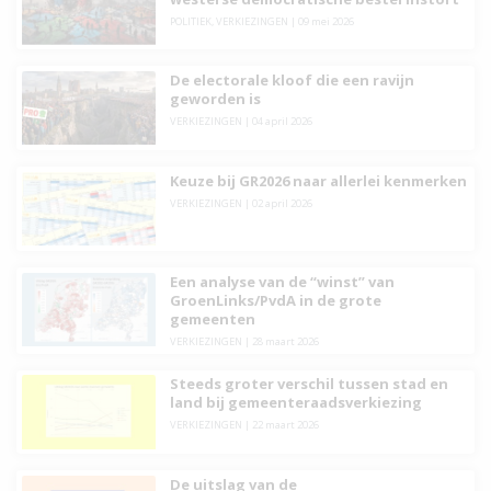
POLITIEK
,
VERKIEZINGEN
|
09 mei 2026
De electorale kloof die een ravijn
geworden is
VERKIEZINGEN
|
04 april 2026
Keuze bij GR2026 naar allerlei kenmerken
VERKIEZINGEN
|
02 april 2026
Een analyse van de “winst” van
GroenLinks/PvdA in de grote
gemeenten
VERKIEZINGEN
|
28 maart 2026
Steeds groter verschil tussen stad en
land bij gemeenteraadsverkiezing
VERKIEZINGEN
|
22 maart 2026
De uitslag van de