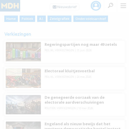
Home
Politiek
A.I.
Zetelgrafiek
Onderzoeksarchief
Verkiezingen
Regeringspartijen nog maar 49 zetels
PEIL.NL
,
VERKIEZINGEN
|
21 juni 2026
Electoraal kluitjesvoetbal
PEIL.NL
,
VERKIEZINGEN
|
24 mei 2026
De genegeerde oorzaak van de
electorale aardverschuivingen
POLITIEK
,
VERKIEZINGEN
|
10 mei 2026
Engeland als nieuw bewijs dat het
westerse democratische bestel instort