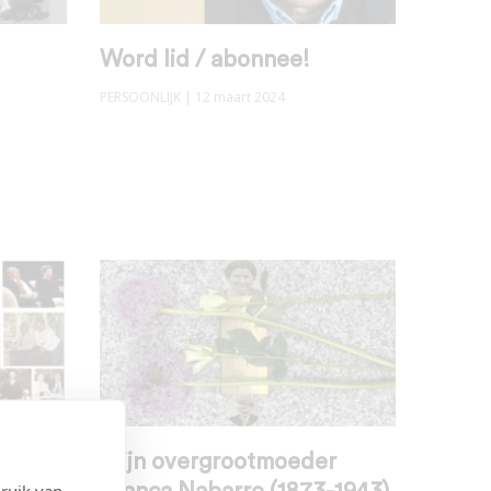
Word lid / abonnee!
PERSOONLIJK
| 12 maart 2024
eed
Mijn overgrootmoeder
ruik van