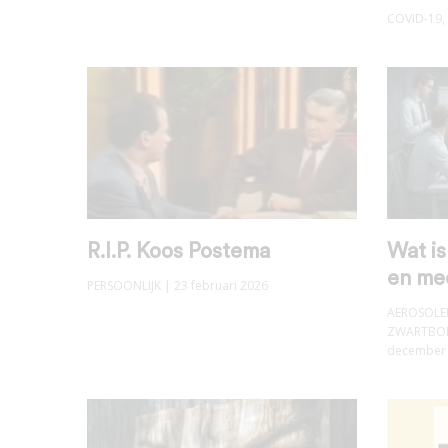
COVID-19
,
R.I.P. Koos Postema
Wat i
en me
PERSOONLIJK
| 23 februari 2026
AEROSOLE
ZWARTBOE
december