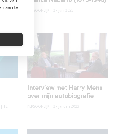
de
Branca Nabarro (1873-1943)
en aan te
PERSOONLIJK
| 27 juni 2023
Interview met Harry Mens
over mijn autobiografie
| 12
PERSOONLIJK
| 27 januari 2023