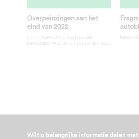
Overpeinzingen aan het
Fragme
eind van 2022
autobi
COVID-19
,
EVALUATIE
,
MAATREGELEN
,
PERSOONLI
PERSOONLIJK
,
VACCINATIE
| 26 december 2022
Wilt u belangrijke informatie delen me