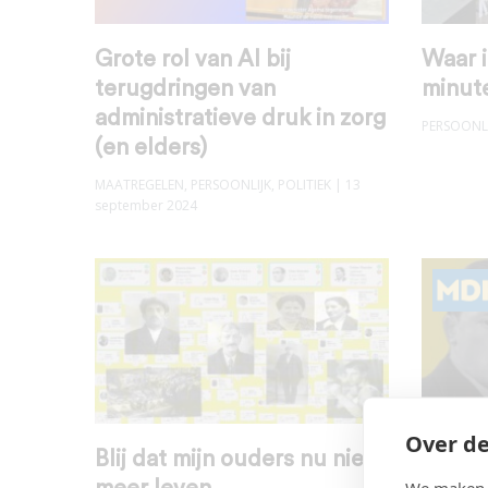
Grote rol van AI bij
Waar i
terugdringen van
minute
administratieve druk in zorg
PERSOONLI
(en elders)
MAATREGELEN
,
PERSOONLIJK
,
POLITIEK
| 13
september 2024
Over de
Blij dat mijn ouders nu niet
Trots 
We maken g