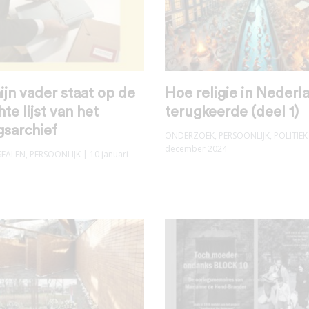
jn vader staat op de
Hoe religie in Nederl
te lijst van het
terugkeerde (deel 1)
gsarchief
ONDERZOEK
,
PERSOONLIJK
,
POLITIEK
december 2024
SFALEN
,
PERSOONLIJK
| 10 januari