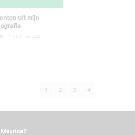
nten uit mijn
ografie
JK
| 11 december 2022
1
2
3
4
t Maurice?