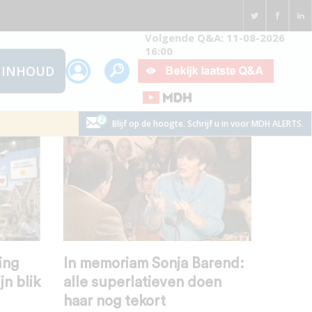
Volgende Q&A: 11-08-2026
16:00
INHOUD
Blijf op de hoogte. Schrijf u in voor MDH ALERTS.
ing
In memoriam Sonja Barend:
jn blik
alle superlatieven doen
haar nog tekort