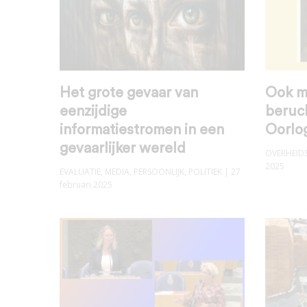
Het grote gevaar van
Ook mi
eenzijdige
beruch
informatiestromen in een
Oorlo
gevaarlijker wereld
OVERHEID
2025
EVALUATIE
,
MEDIA
,
PERSOONLIJK
,
POLITIEK
| 27
februari 2025