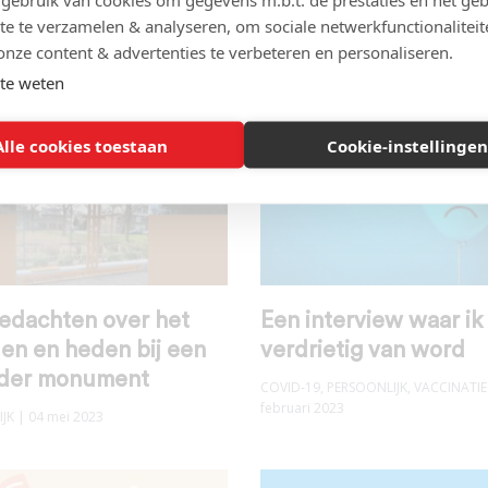
mijn vader, Salomon 
JK
| 13 januari 2024
te te verzamelen & analyseren, om sociale netwerkfunctionaliteit
Hond
onze content & advertenties te verbeteren en personaliseren.
PERSOONLIJK
| 04 januari 2024
te weten
Alle cookies toestaan
Cookie-instellingen
gedachten over het
Een interview waar ik
en en heden bij een
verdrietig van word
nder monument
COVID-19
,
PERSOONLIJK
,
VACCINATIE
februari 2023
JK
| 04 mei 2023