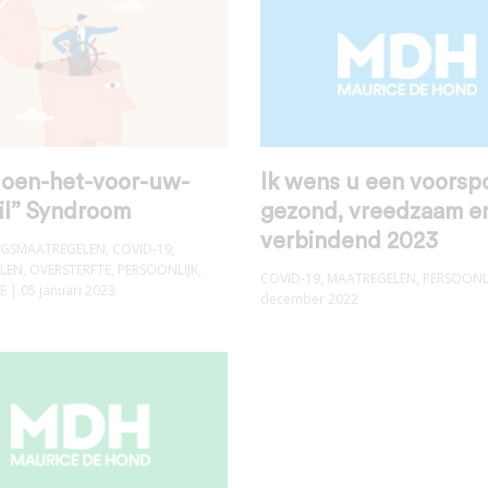
oen-het-voor-uw-
Ik wens u een voorsp
il” Syndroom
gezond, vreedzaam e
verbindend 2023
INGSMAATREGELEN
,
COVID-19
,
LEN
,
OVERSTERFTE
,
PERSOONLIJK
,
COVID-19
,
MAATREGELEN
,
PERSOONL
E
| 05 januari 2023
december 2022