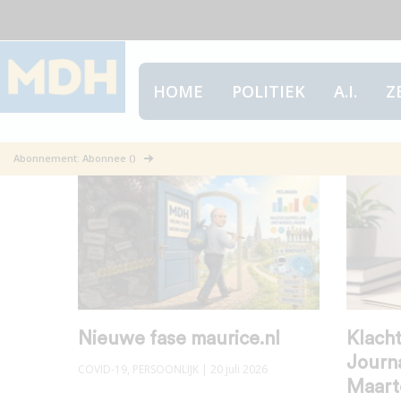
HOME
POLITIEK
A.I.
Z
Persoonlijk
Abonnement: Abonnee ()
Nieuwe fase maurice.nl
Klacht
Journa
COVID-19
,
PERSOONLIJK
| 20 juli 2026
Maart