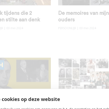
k tijdens die 2
De memoires van mijn
n stilte aan denk
ouders
JK
| 03 mei 2024
PERSOONLIJK
| 03 mei 2024
 cookies op deze website
en verbijstering
22 jaar geleden overl
ebruik van cookies om gegevens m.b.t. de prestaties en het geb