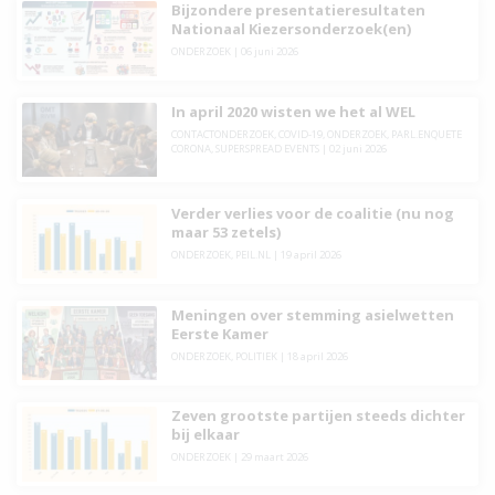
Bijzondere presentatieresultaten
Nationaal Kiezersonderzoek(en)
ONDERZOEK
|
06 juni 2026
In april 2020 wisten we het al WEL
CONTACTONDERZOEK
,
COVID-19
,
ONDERZOEK
,
PARL.ENQUETE
CORONA
,
SUPERSPREAD EVENTS
|
02 juni 2026
Verder verlies voor de coalitie (nu nog
maar 53 zetels)
ONDERZOEK
,
PEIL.NL
|
19 april 2026
Meningen over stemming asielwetten
Eerste Kamer
ONDERZOEK
,
POLITIEK
|
18 april 2026
Zeven grootste partijen steeds dichter
bij elkaar
ONDERZOEK
|
29 maart 2026