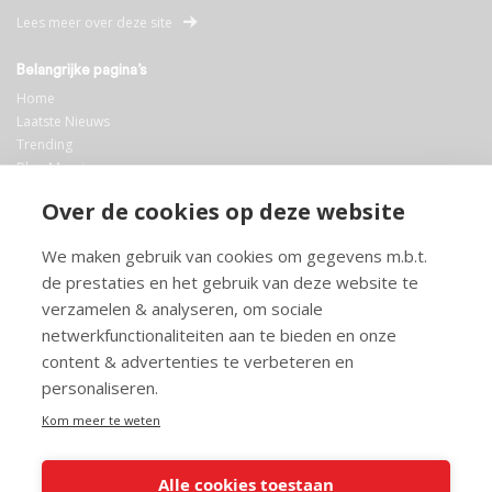
Lees meer over deze site
Belangrijke pagina’s
Home
Laatste Nieuws
Trending
Blog Maurice
AI
Over de cookies op deze website
Bibliotheek
We maken gebruik van cookies om gegevens m.b.t.
Info en service
de prestaties en het gebruik van deze website te
FAQ
verzamelen & analyseren, om sociale
Doneren
netwerkfunctionaliteiten aan te bieden en onze
Privacy
content & advertenties te verbeteren en
Voorwaarden
Meedoen
personaliseren.
Kom meer te weten
Alle cookies toestaan
© 2026 Maurice.nl - Alle rechten voorbehouden. Op alle artikelen rust