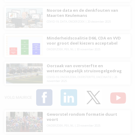
Noorse data en de denkfouten van
Maarten Keulemans
COVID-19
,
DATA
,
ONDERZOEK
|
20 december 2025
Minderheidscoalitie D66, CDA en VVD
voor groot deel kiezers acceptabel
ONDERZOEK
,
PEIL.NL
|
30 november 2025
Oorzaak van oversterfte en
wetenschappelijk struisvogelgedrag
COVID-19
,
ONDERZOEK
,
OVERSTERFTE
,
VACCINATIE
|
28
november 2025
VOLG MAURICE
Geworstel rondom formatie duurt
voort
ONDERZOEK
,
PEIL.NL
|
23 november 2025