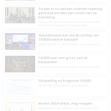
Zo kan er nu wel een stabiele regering
gevormd worden met steun van de
bevolking
DEMOCRATISCHE VERNIEUWING
,
INNOVATIE
,
ONDERZOEK
,
POLITIEK
,
VERKIEZINGEN
|
07 november 2025
Sleutelmomenten die de uitslag van
TK2025 hebben bepaald
ONDERZOEK
,
PEIL.NL
,
VERKIEZINGEN
|
02 november 2025
TK2025 naar een groot aantal
kenmerken
ONDERZOEK
,
PEIL.NL
,
VERKIEZINGEN
|
01 november 2025
Slotpeiling en Prognose TK2025
ONDERZOEK
,
VERKIEZINGEN
|
28 oktober 2025
Na het SBS6-debat, nog 4 dagen
ONDERZOEK
,
PEIL.NL
,
VERKIEZINGEN
|
26 oktober 2025