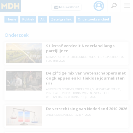
Home
Politiek
A.I.
Zetelgrafiek
Onderzoeksarchief
Onderzoek
Stikstof verdeelt Nederland langs
partijlijnen
KLIMAAT/STIKSTOF CRISIS
,
ONDERZOEK
,
PEIL.NL
,
POLITIEK
|
02
augustus 2026
De giftige mix van wetenschappers met
oogkleppen en kritiekloze journalisten
(H)
AEROSOLEN
,
COVID-19
,
ONDERZOEK
,
SUPERSPREAD EVENTS
,
VENTILATIE
,
VERSPREIDINGSWIJZEN
,
ZWARTBOEK
WETENSCHAP EN CORONA
|
16 juli 2026
De verrechtsing van Nederland 2010-2026
ONDERZOEK
,
PEIL.NL
|
22 juni 2026