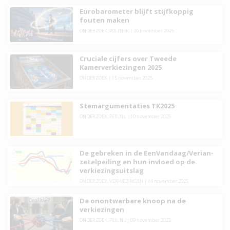
Eurobarometer blijft stijfkoppig
fouten maken
ONDERZOEK
,
POLITIEK
|
20 november 2025
Cruciale cijfers over Tweede
Kamerverkiezingen 2025
ONDERZOEK
|
15 november 2025
Stemargumentaties TK2025
ONDERZOEK
,
PEIL.NL
|
10 november 2025
De gebreken in de EenVandaag/Verian-
zetelpeiling en hun invloed op de
verkiezingsuitslag
ONDERZOEK
,
VERKIEZINGEN
|
14 november 2025
De onontwarbare knoop na de
verkiezingen
ONDERZOEK
,
PEIL.NL
|
09 november 2025