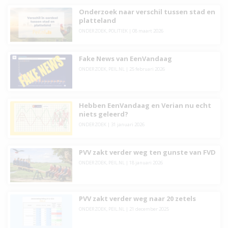
Onderzoek naar verschil tussen stad en
platteland
ONDERZOEK
,
POLITIEK
|
08 maart 2026
Fake News van EenVandaag
ONDERZOEK
,
PEIL.NL
|
25 februari 2026
Hebben EenVandaag en Verian nu echt
niets geleerd?
ONDERZOEK
|
31 januari 2026
PVV zakt verder weg ten gunste van FVD
ONDERZOEK
,
PEIL.NL
|
18 januari 2026
PVV zakt verder weg naar 20 zetels
ONDERZOEK
,
PEIL.NL
|
21 december 2025