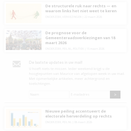
De structurele ruk naar rechts — en
waarom links het niet weet te keren
ONDERZOEK
,
VERKIEZINGEN
|
22 maart 2026
De prognose voor de
Gemeenteraadsverkiezingen van 18
maart 2026
ONDERZOEK
,
PEIL.NL
,
POLITIEK
|
15 maart 2026
De laatste updates in uw mail!
U hoeft niets te missen. leder weekend krijgt u de
hoogtepunten van Maurice van afgelopen week in uw mail.
Met opmerkelijke artikelen, meer achtergrond en
toelichtingen.
Naam
*
E-
mailadres
*
Nieuwe peiling accentueert de
electorale herverdeling op rechts
ONDERZOEK
,
PEIL.NL
|
08 maart 2026