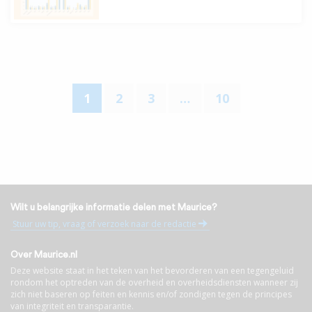
1
2
3
…
10
Wilt u belangrijke informatie delen met Maurice?
Stuur uw tip, vraag of verzoek naar de redactie
Over Maurice.nl
Deze website staat in het teken van het bevorderen van een tegengeluid
rondom het optreden van de overheid en overheidsdiensten wanneer zij
zich niet baseren op feiten en kennis en/of zondigen tegen de principes
van integriteit en transparantie.