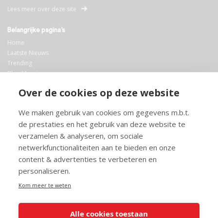
Lees meer over deze site
Belangrijke pagina’s
Home
Laatste Nieuws
Trending
Blog Maurice
AI
Over de cookies op deze website
Bibliotheek
We maken gebruik van cookies om gegevens m.b.t.
Info en service
de prestaties en het gebruik van deze website te
FAQ
verzamelen & analyseren, om sociale
Doneren
netwerkfunctionaliteiten aan te bieden en onze
Privacy
content & advertenties te verbeteren en
Voorwaarden
Meedoen
personaliseren.
Kom meer te weten
Alle cookies toestaan
© 2026 Maurice.nl - Alle rechten voorbehouden. Op alle artikelen rust