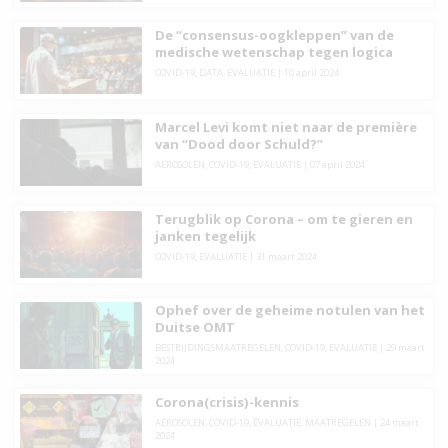
De “consensus-oogkleppen” van de
medische wetenschap tegen logica
COVID-19
,
DATA
,
EVALUATIE
|
10 april 2024
Marcel Levi komt niet naar de première
van “Dood door Schuld?”
AEROSOLEN
,
COVID-19
,
EVALUATIE
|
07 april 2024
Terugblik op Corona – om te gieren en
janken tegelijk
COVID-19
,
EVALUATIE
|
31 maart 2024
Ophef over de geheime notulen van het
Duitse OMT
BESTRIJDINGSMAATREGELEN
,
COVID-19
,
EVALUATIE
|
29 maart
2024
Corona(crisis)-kennis
AEROSOLEN
,
COVID-19
,
EVALUATIE
,
MAATREGELEN
|
24 maart
2024