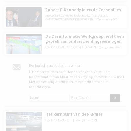
Robert F. Kennedy Jr. en de Coronafiles
AEROSOLEN
,
COVID-19
,
DATA
,
EVALUATIE
,
LABLEK
,
OVERSTERFTE
,
VERSPREIDINGSWIJZEN
|
17 november 2024
De Desinformatie Werkgroep heeft een
gebrek aan onderscheidingsvermogen
COVID-19
,
EVALUATIE
,
OVERHEIDSFALEN
|
08 augustus 2024
De laatste updates in uw mail!
U hoeft niets te missen. leder weekend krijgt u de
hoogtepunten van Maurice van afgelopen week in uw mail.
Met opmerkelijke artikelen, meer achtergrond en
toelichtingen.
Naam
*
E-
mailadres
*
Het kernpunt van de RKI-files
COVID-19
,
EVALUATIE
|
04 augustus 2024