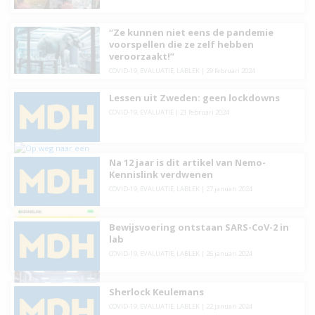
“Ze kunnen niet eens de pandemie
voorspellen die ze zelf hebben
veroorzaakt!”
COVID-19
,
EVALUATIE
,
LABLEK
|
29 februari 2024
Lessen uit Zweden: geen lockdowns
COVID-19
,
EVALUATIE
|
21 februari 2024
Na 12 jaar is dit artikel van Nemo-
Kennislink verdwenen
COVID-19
,
EVALUATIE
,
LABLEK
|
27 januari 2024
Bewijsvoering ontstaan SARS-CoV-2 in
lab
COVID-19
,
EVALUATIE
,
LABLEK
|
26 januari 2024
Sherlock Keulemans
COVID-19
,
EVALUATIE
,
LABLEK
|
22 januari 2024