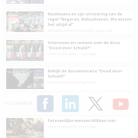
Keulemans en zijn uitvoering van de
regel “Negeren, Ridiculiseren, We wisten
het altijd al”
AEROSOLEN
,
COVID-19
,
EVALUATIE
|
20 april 2024
Interviews en reviews over de docu
“Dood door Schuld?”
COVID-19
,
EVALUATIE
|
17 april 2024
Bekijk de documentaire “Dood door
Schuld?”
COVID-19
,
EVALUATIE
|
17 april 2024
VOLG MAURICE
Fatsoenlijke mensen klikken niet
COVID-19
,
EVALUATIE
|
15 april 2024