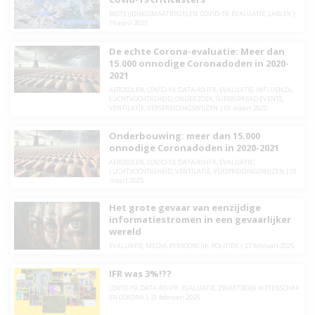
BESTRIJDINGSMAATREGELEN
,
COVID-19
,
EVALUATIE
,
LABLEK
|
19 april 2025
De echte Corona-evaluatie: Meer dan
15.000 onnodige Coronadoden in 2020-
2021
AEROSOLEN
,
COVID-19
,
DATA-R0-IFR
,
EVALUATIE
,
INFLUENZA
,
LUCHTVOCHTIGHEID
,
ONDERZOEK
,
SUPERSPREAD EVENTS
,
VENTILATIE
,
VERSPREIDINGSWIJZEN
|
01 maart 2025
Onderbouwing: meer dan 15.000
onnodige Coronadoden in 2020-2021
AEROSOLEN
,
COVID-19
,
DATA-R0-IFR
,
EVALUATIE
,
LUCHTVOCHTIGHEID
,
VENTILATIE
,
VERSPREIDINGSWIJZEN
|
01
maart 2025
Het grote gevaar van eenzijdige
informatiestromen in een gevaarlijker
wereld
EVALUATIE
,
MEDIA
,
PERSOONLIJK
,
POLITIEK
|
27 februari 2025
IFR was 3%!??
COVID-19
,
DATA-R0-IFR
,
EVALUATIE
,
ZWARTBOEK WETENSCHAP
EN CORONA
|
21 februari 2025