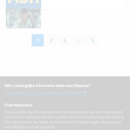
1
2
3
…
5
Wilt u belangrijke informatie delen met Maurice?
Stuur uw tip, vraag of verzoek naar de redactie
Over Maurice.nl
Deze website staat in het teken van het bevorderen van een tegengeluid
rondom het optreden van de overheid en overheidsdiensten wanneer zij
zich niet baseren op feiten en kennis en/of zondigen tegen de principes
van integriteit en transparantie.