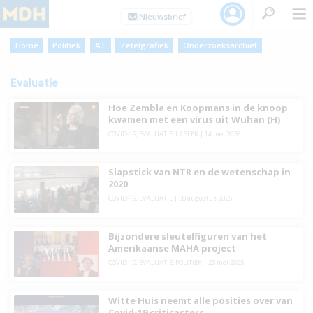
Home
Politiek
A.I.
Zetelgrafiek
Onderzoeksarchief
Evaluatie
Hoe Zembla en Koopmans in de knoop
kwamen met een virus uit Wuhan (H)
COVID-19
,
EVALUATIE
,
LABLEK
|
14 mei 2026
Slapstick van NTR en de wetenschap in
2020
COVID-19
,
EVALUATIE
|
30 augustus 2025
Bijzondere sleutelfiguren van het
Amerikaanse MAHA project
COVID-19
,
EVALUATIE
,
POLITIEK
|
23 mei 2025
Witte Huis neemt alle posities over van
Covid-19 criticasters