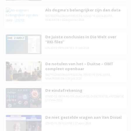
Als dogma’s belangrijker zijn dan data
BESTRIJDINGSMAATREGELEN
,
COVID-19
,
DATA-R0-IFR
,
EVALUATIE
|
02 augustus 2024
De juiste conclusies in Die Welt over
“RKI-files”
COVID-19
,
EVALUATIE
|
31 juli 2024
De notulen van het – Duitse – OMT
compleet openbaar
BESTRIJDINGSMAATREGELEN
,
COVID-19
,
EVALUATIE
,
MAATREGELEN
|
24 juli 2024
De eindafrekening
COVID-19
,
DATA-R0-IFR
,
EVALUATIE
,
OVERSTERFTE
,
VACCINATIE
|
17 mei 2024
De niet gestelde vragen aan Van Dissel
COVID-19
,
EVALUATIE
|
27 april 2024