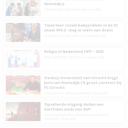
Kennedy jr.
COVID-19
,
DATA
,
VACCINATIE
|
08 januari 2026
Twee keer zoveel babyprikken in de VS
(maar RFK Jr. mag er niets aan doen)
COVID-19
,
DATA
,
VACCINATIE
|
03 september 2025
Religie in Nederland 1971 – 2025
DATA
,
ONDERZOEK
,
POLITIEK
|
14 augustus 2025
Dankzij Universiteit van Utrecht krijgt
Joris van Riemsdijk (7) groot contract bij
FC Utrecht
COVID-19
,
DATA
,
LERING EN VERMAAK
|
05 juli 2025
Opvallende stijging doden aan
hartfalen sinds mei 2021
DATA
,
GEVOLGEN VOOR GEZONDHEID
,
OVERSTERFTE
,
VACCINATIE
|
29 mei 2025