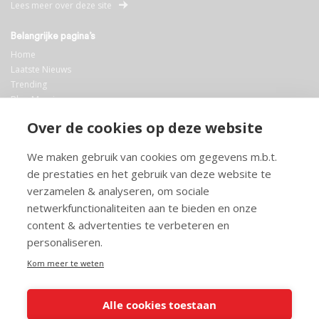
Lees meer over deze site
Belangrijke pagina’s
Home
Laatste Nieuws
Trending
Blog Maurice
AI
Over de cookies op deze website
Bibliotheek
We maken gebruik van cookies om gegevens m.b.t.
Info en service
de prestaties en het gebruik van deze website te
FAQ
verzamelen & analyseren, om sociale
Doneren
netwerkfunctionaliteiten aan te bieden en onze
Privacy
content & advertenties te verbeteren en
Voorwaarden
Meedoen
personaliseren.
Kom meer te weten
Alle cookies toestaan
© 2026 Maurice.nl - Alle rechten voorbehouden. Op alle artikelen rust
copyright. Voor meer info, mail naar
contact@maurice.nl
.