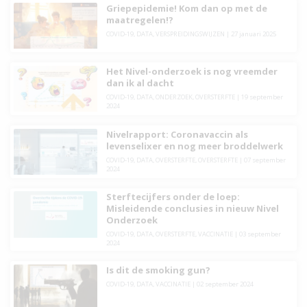
Griepepidemie! Kom dan op met de
maatregelen!?
COVID-19
,
DATA
,
VERSPREIDINGSWIJZEN
|
27 januari 2025
Het Nivel-onderzoek is nog vreemder
dan ik al dacht
COVID-19
,
DATA
,
ONDERZOEK
,
OVERSTERFTE
|
19 september
2024
Nivelrapport: Coronavaccin als
levenselixer en nog meer broddelwerk
COVID-19
,
DATA
,
OVERSTERFTE
,
OVERSTERFTE
|
07 september
2024
Sterftecijfers onder de loep:
Misleidende conclusies in nieuw Nivel
Onderzoek
COVID-19
,
DATA
,
OVERSTERFTE
,
VACCINATIE
|
03 september
2024
Is dit de smoking gun?
COVID-19
,
DATA
,
VACCINATIE
|
02 september 2024