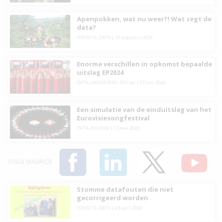
Apenpokken, wat nu weer?! Wat zegt de
data?
COVID-19
,
DATA
|
19 augustus 2024
Enorme verschillen in opkomst bepaalde
uitslag EP2024
DATA
,
ONDERZOEK
,
PEIL.NL
|
07 juni 2024
Een simulatie van de einduitslag van het
Eurovisiesongfestival
DATA
,
POLITIEK
|
15 mei 2024
VOLG MAURICE
Stomme datafouten die niet
gecorrigeerd worden
COVID-19
,
DATA
|
03 april 2024