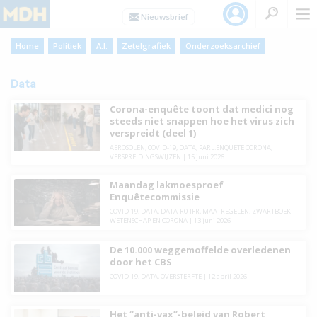
Home
Politiek
A.I.
Zetelgrafiek
Onderzoeksarchief
Data
Corona-enquête toont dat medici nog
steeds niet snappen hoe het virus zich
verspreidt (deel 1)
AEROSOLEN
,
COVID-19
,
DATA
,
PARL.ENQUETE CORONA
,
VERSPREIDINGSWIJZEN
|
15 juni 2026
Maandag lakmoesproef
Enquêtecommissie
COVID-19
,
DATA
,
DATA-R0-IFR
,
MAATREGELEN
,
ZWARTBOEK
WETENSCHAP EN CORONA
|
13 juni 2026
De 10.000 weggemoffelde overledenen
door het CBS
COVID-19
,
DATA
,
OVERSTERFTE
|
12 april 2026
Het “anti-vax”-beleid van Robert