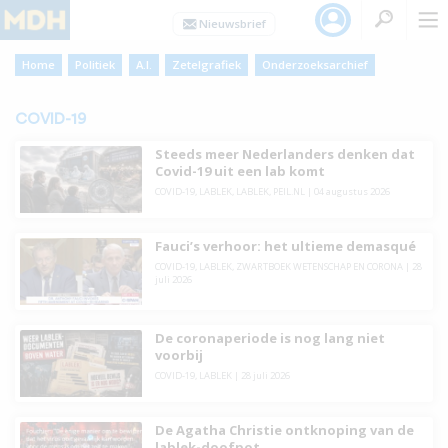
Home
Politiek
A.I.
Zetelgrafiek
Onderzoeksarchief
COVID-19
Steeds meer Nederlanders denken dat
Covid-19 uit een lab komt
COVID-19
,
LABLEK
,
LABLEK
,
PEIL.NL
|
04 augustus 2026
Fauci’s verhoor: het ultieme demasqué
COVID-19
,
LABLEK
,
ZWARTBOEK WETENSCHAP EN CORONA
|
28
juli 2026
De coronaperiode is nog lang niet
voorbij
COVID-19
,
LABLEK
|
28 juli 2026
De Agatha Christie ontknoping van de
lablek-doofpot