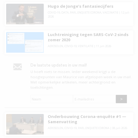
Hugo de Jonge’s fantasiecijfers
COVID-19
,
DATA
,
PARL.ENQUETE CORONA
,
VACCINATIE
|
12 juli
2026
Luchtreiniging tegen SARS-CoV-2 sinds
zomer 2020
AEROSOLEN
,
COVID-19
,
VENTILATIE
|
11 juli 2026
De laatste updates in uw mail!
U hoeft niets te missen. leder weekend krijgt u de
hoogtepunten van Maurice van afgelopen week in uw mail.
Met opmerkelijke artikelen, meer achtergrond en
toelichtingen.
Naam
*
E-
mailadres
*
Onderbouwing Corona-enquête #1 —
Samenvatting
AEROSOLEN
,
COVID-19
,
PARL.ENQUETE CORONA
|
08 juli 2026