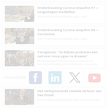
Onderbouwing Corona-enquête #7 —
Losgeslagen modelleur
COVID-19
,
PARL.ENQUETE CORONA
|
08 juli 2026
Onderbouwing Corona-enquête #8 —
Conclusies
COVID-19
,
PARL.ENQUETE CORONA
|
08 juli 2026
Teruglezen: “Ze blijven proberen een
rad voor onze ogen te draaien”
BESTRIJDINGSMAATREGELEN
,
COVID-19
,
DATA-R0-IFR
,
PARL.ENQUETE CORONA
,
SOCIALE GEVOLGEN
|
06 juli 2026
VOLG MAURICE
Het verbijsterende tweede verhoor van
Van Dissel
COVID-19
,
PARL.ENQUETE CORONA
,
VENTILATIE
|
03 juli 2026