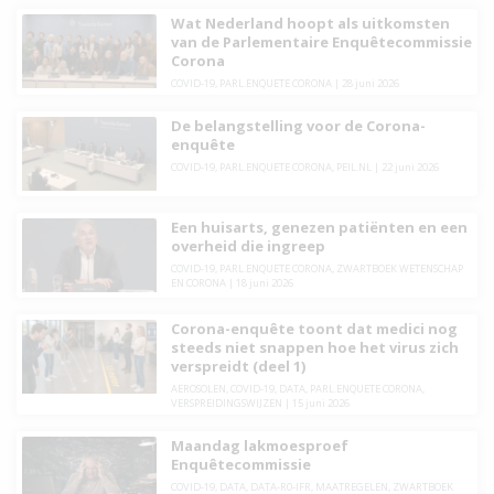
Wat Nederland hoopt als uitkomsten
van de Parlementaire Enquêtecommissie
Corona
COVID-19
,
PARL.ENQUETE CORONA
|
28 juni 2026
De belangstelling voor de Corona-
enquête
COVID-19
,
PARL.ENQUETE CORONA
,
PEIL.NL
|
22 juni 2026
Een huisarts, genezen patiënten en een
overheid die ingreep
COVID-19
,
PARL.ENQUETE CORONA
,
ZWARTBOEK WETENSCHAP
EN CORONA
|
18 juni 2026
Corona-enquête toont dat medici nog
steeds niet snappen hoe het virus zich
verspreidt (deel 1)
AEROSOLEN
,
COVID-19
,
DATA
,
PARL.ENQUETE CORONA
,
VERSPREIDINGSWIJZEN
|
15 juni 2026
Maandag lakmoesproef
Enquêtecommissie
COVID-19
,
DATA
,
DATA-R0-IFR
,
MAATREGELEN
,
ZWARTBOEK