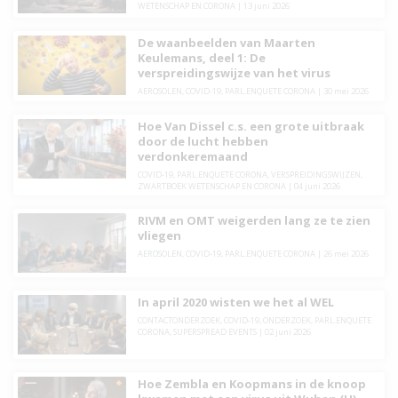
WETENSCHAP EN CORONA
|
13 juni 2026
De waanbeelden van Maarten
Keulemans, deel 1: De
verspreidingswijze van het virus
AEROSOLEN
,
COVID-19
,
PARL.ENQUETE CORONA
|
30 mei 2026
Hoe Van Dissel c.s. een grote uitbraak
door de lucht hebben
verdonkeremaand
COVID-19
,
PARL.ENQUETE CORONA
,
VERSPREIDINGSWIJZEN
,
ZWARTBOEK WETENSCHAP EN CORONA
|
04 juni 2026
RIVM en OMT weigerden lang ze te zien
vliegen
AEROSOLEN
,
COVID-19
,
PARL.ENQUETE CORONA
|
26 mei 2026
In april 2020 wisten we het al WEL
CONTACTONDERZOEK
,
COVID-19
,
ONDERZOEK
,
PARL.ENQUETE
CORONA
,
SUPERSPREAD EVENTS
|
02 juni 2026
Hoe Zembla en Koopmans in de knoop