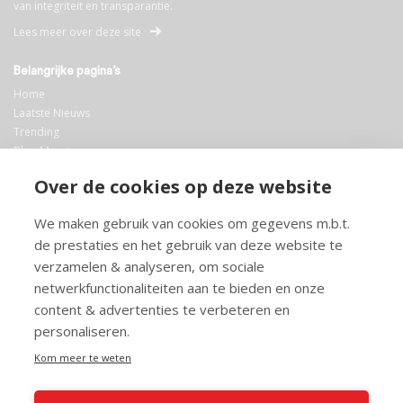
van integriteit en transparantie.
Lees meer over deze site
Belangrijke pagina’s
Home
Laatste Nieuws
Trending
Blog Maurice
AI
Over de cookies op deze website
Bibliotheek
We maken gebruik van cookies om gegevens m.b.t.
Info en service
de prestaties en het gebruik van deze website te
FAQ
verzamelen & analyseren, om sociale
Doneren
netwerkfunctionaliteiten aan te bieden en onze
Privacy
content & advertenties te verbeteren en
Voorwaarden
Meedoen
personaliseren.
Kom meer te weten