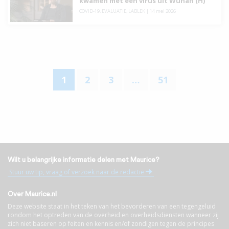
kwamen met een virus uit Wuhan (H)
COVID-19
,
EVALUATIE
,
LABLEK
|
14 mei 2026
1
2
3
…
51
Wilt u belangrijke informatie delen met Maurice?
Stuur uw tip, vraag of verzoek naar de redactie
Over Maurice.nl
Deze website staat in het teken van het bevorderen van een tegengeluid
rondom het optreden van de overheid en overheidsdiensten wanneer zij
zich niet baseren op feiten en kennis en/of zondigen tegen de principes