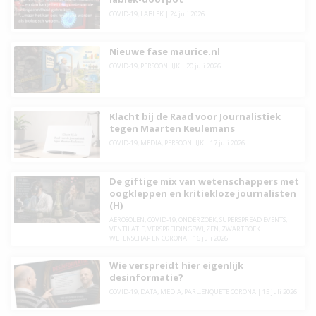
COVID-19
,
LABLEK
|
24 juli 2026
Nieuwe fase maurice.nl
COVID-19
,
PERSOONLIJK
|
20 juli 2026
Klacht bij de Raad voor Journalistiek
tegen Maarten Keulemans
COVID-19
,
MEDIA
,
PERSOONLIJK
|
17 juli 2026
De giftige mix van wetenschappers met
oogkleppen en kritiekloze journalisten
(H)
AEROSOLEN
,
COVID-19
,
ONDERZOEK
,
SUPERSPREAD EVENTS
,
VENTILATIE
,
VERSPREIDINGSWIJZEN
,
ZWARTBOEK
WETENSCHAP EN CORONA
|
16 juli 2026
Wie verspreidt hier eigenlijk
desinformatie?
COVID-19
,
DATA
,
MEDIA
,
PARL.ENQUETE CORONA
|
15 juli 2026