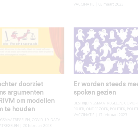
VACCINATIE
| 03 maart 2023
chter doorziet
Er worden steeds me
ns argumenten
spoken gezien
IVM om modellen
BESTRIJDINGSMAATREGELEN
,
COVID-
m te houden
R0-IFR
,
ONDERZOEK
,
POLITIEK
,
POLIT
VACCINATIE
| 17 februari 2023
INGSMAATREGELEN
,
COVID-19
,
DATA-
ATREGELEN
| 20 februari 2023