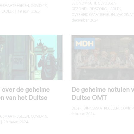
ECONOMISCHE GEVOLGEN
,
INGSMAATREGELEN
,
COVID-19
,
GEZONDHEIDSZORG
,
LABLEK
,
,
LABLEK
| 19 april 2025
OVERHEIDSMAATREGELEN
,
VACCINAT
december 2024
 over de geheime
De geheime notulen v
n van het Duitse
Duitse OMT
BESTRIJDINGSMAATREGELEN
,
COVID-
februari 2024
INGSMAATREGELEN
,
COVID-19
,
| 29 maart 2024