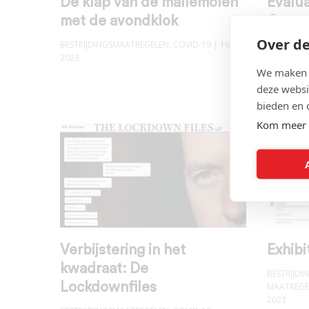
De klap van de mallemolen
Evalua
met de avondklok
Coron
inleid
Over de
BESTRIJDINGSMAATREGELEN
,
COVID-19
| 16 juni
2023
BESTRIJD
We maken g
R0-IFR
,
EVA
deze websi
VENTILATI
bieden en 
Kom meer 
Verbijstering in het
Exhibi
kwadraat: De
BESTRIJD
Lockdownfiles
MAATREGE
2023