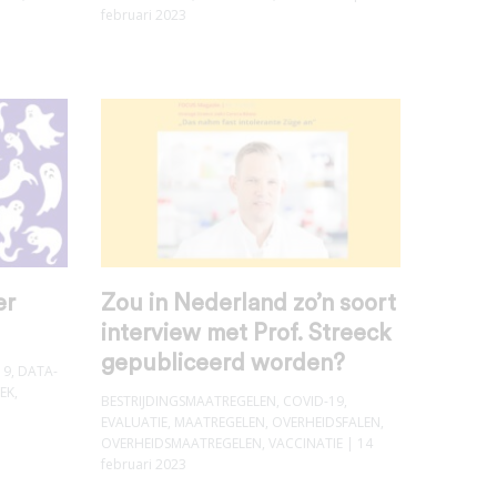
februari 2023
er
Zou in Nederland zo’n soort
interview met Prof. Streeck
gepubliceerd worden?
19
,
DATA-
IEK
,
BESTRIJDINGSMAATREGELEN
,
COVID-19
,
EVALUATIE
,
MAATREGELEN
,
OVERHEIDSFALEN
,
OVERHEIDSMAATREGELEN
,
VACCINATIE
| 14
februari 2023