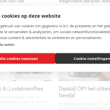
tie van de
Regionale aanpak was
amaatregelen:
geweest, zegt men nu
ing
 cookies op deze website
BESTRIJDINGSMAATREGELEN
,
COVID-
MAATREGELEN
,
OVERHEIDSFALEN
| 0
INGSMAATREGELEN
,
COVID-19
,
DATA-
ebruik van cookies om gegevens m.b.t. de prestaties en het geb
2023
LUATIE
,
MAATREGELEN
,
VACCINATIE
,
te te verzamelen & analyseren, om sociale netwerkfunctionaliteit
E
| 22 maart 2023
onze content & advertenties te verbeteren en personaliseren.
te weten
Alle cookies toestaan
Cookie-instellingen
t A: Lockdownfiles
Dankzij OP1 het ultie
bewijs!
INGSMAATREGELEN
,
COVID-19
,
LEN
,
MEDIA
,
VACCINATIE
| 05 maart
BESTRIJDINGSMAATREGELEN
,
COVID-
EVALUATIE
,
MAATREGELEN
,
OVERSTER