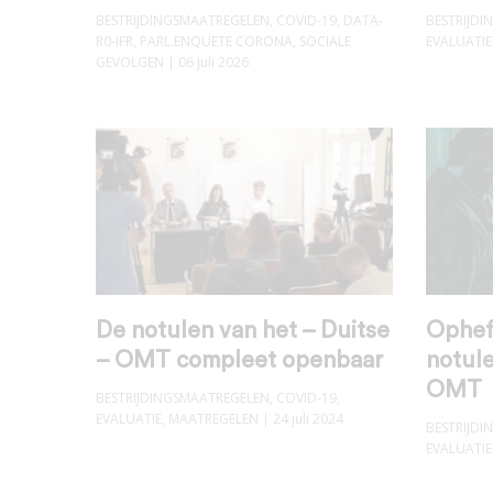
BESTRIJDINGSMAATREGELEN
,
COVID-19
,
DATA-
BESTRIJD
R0-IFR
,
PARL.ENQUETE CORONA
,
SOCIALE
EVALUATIE
GEVOLGEN
| 06 juli 2026
De notulen van het – Duitse
Ophef
– OMT compleet openbaar
notule
OMT
BESTRIJDINGSMAATREGELEN
,
COVID-19
,
EVALUATIE
,
MAATREGELEN
| 24 juli 2024
BESTRIJD
EVALUATIE