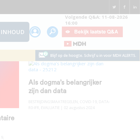
Volgende Q&A: 11-08-2026
16:00
INHOUD
Blijf op de hoogte. Schrijf u in voor MDH ALERTS.
Als dogma’s belangrijker
zijn dan data
BESTRIJDINGSMAATREGELEN
,
COVID-19
,
DATA-
R0-IFR
,
EVALUATIE
| 02 augustus 2024
taire
19
,