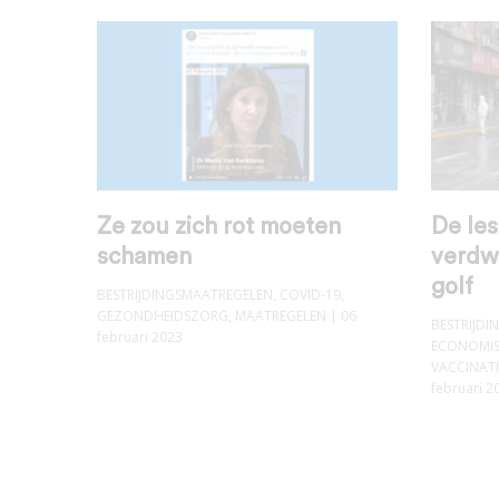
Ze zou zich rot moeten
De les
schamen
verdw
golf
BESTRIJDINGSMAATREGELEN
,
COVID-19
,
GEZONDHEIDSZORG
,
MAATREGELEN
| 06
BESTRIJD
februari 2023
ECONOMIS
VACCINATI
februari 2