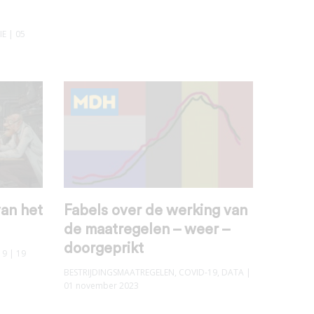
IE
| 05
an het
Fabels over de werking van
de maatregelen – weer –
doorgeprikt
19
| 19
BESTRIJDINGSMAATREGELEN
,
COVID-19
,
DATA
|
01 november 2023