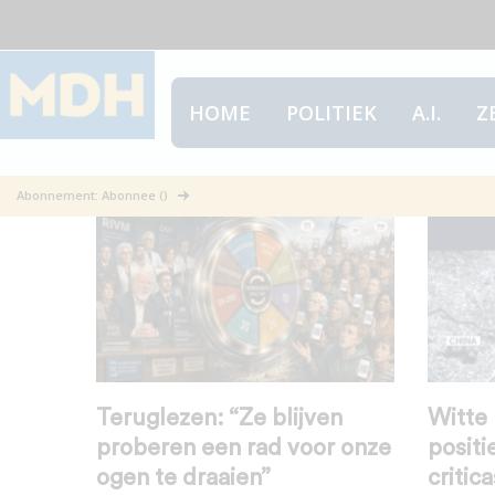
HOME
POLITIEK
A.I.
Z
Bestrijdingsmaatregelen
Abonnement: Abonnee ()
Teruglezen: “Ze blijven
Witte 
proberen een rad voor onze
positi
ogen te draaien”
critic