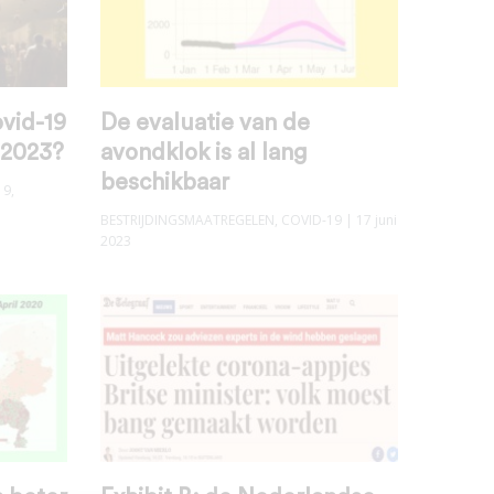
vid-19
De evaluatie van de
r 2023?
avondklok is al lang
beschikbaar
19
,
BESTRIJDINGSMAATREGELEN
,
COVID-19
| 17 juni
2023