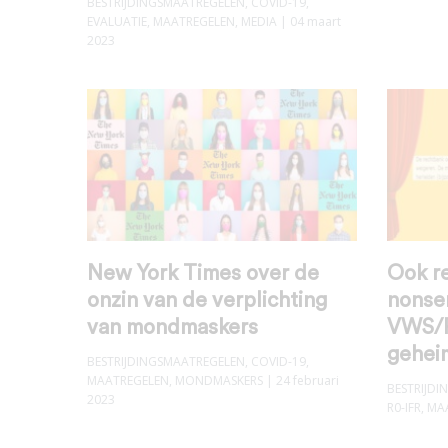
BESTRIJDINGSMAATREGELEN
,
COVID-19
,
EVALUATIE
,
MAATREGELEN
,
MEDIA
| 04 maart
2023
New York Times over de
Ook re
onzin van de verplichting
nonse
van mondmaskers
VWS/R
gehei
BESTRIJDINGSMAATREGELEN
,
COVID-19
,
MAATREGELEN
,
MONDMASKERS
| 24 februari
BESTRIJD
2023
R0-IFR
,
MA