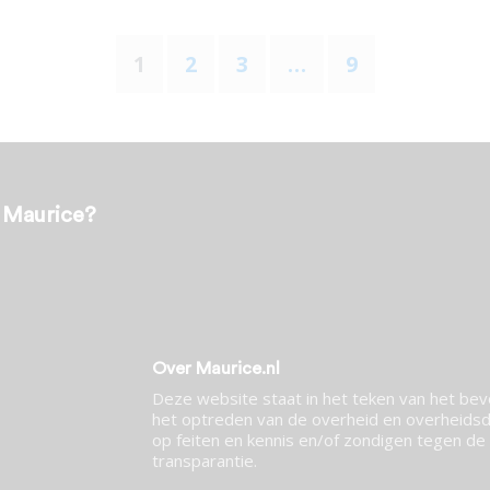
1
2
3
…
9
t Maurice?
Over Maurice.nl
Deze website staat in het teken van het be
het optreden van de overheid en overheidsdi
op feiten en kennis en/of zondigen tegen de p
transparantie.