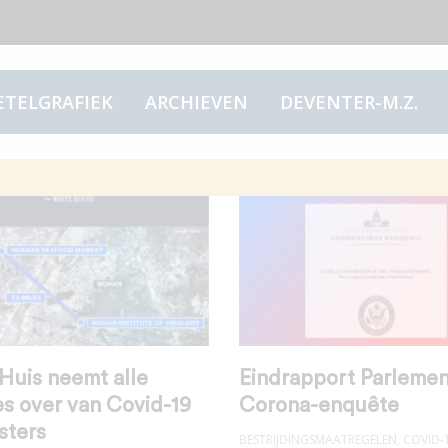
ETELGRAFIEK
ARCHIEVEN
DEVENTER-M.Z.
Huis neemt alle
Eindrapport Parlemen
es over van Covid-19
Corona-enquête
asters
BESTRIJDINGSMAATREGELEN
,
COVID-