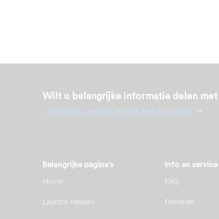
Wilt u belangrijke informatie delen me
Stuur uw tip, vraag of verzoek naar de redactie
Belangrijke pagina’s
Info en service
Home
FAQ
Laatste Nieuws
Doneren