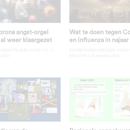
orona angst-orgel
Wat te doen tegen Co
al weer klaargezet
en Influenza in najaa
INGSMAATREGELEN
,
COVID-19
| 17
BESTRIJDINGSMAATREGELEN
,
COVID-
 2023
EVALUATIE
| 28 augustus 2023