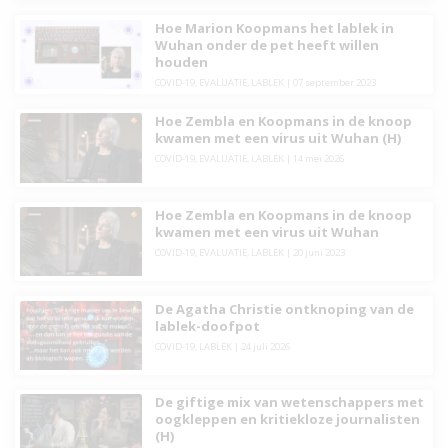
Hoe Marion Koopmans het lablek in
Wuhan onder de pet heeft willen
houden
COVID-19
,
EVALUATIE
,
LABLEK
| 07 september 2023
Hoe Zembla en Koopmans in de knoop
kwamen met een virus uit Wuhan (H)
COVID-19
,
EVALUATIE
,
LABLEK
| 14 mei 2026
Hoe Zembla en Koopmans in de knoop
kwamen met een virus uit Wuhan
COVID-19
,
EVALUATIE
,
LABLEK
| 20 juni 2023
De Agatha Christie ontknoping van de
lablek-doofpot
COVID-19
,
LABLEK
| 24 juli 2026
De giftige mix van wetenschappers met
oogkleppen en kritiekloze journalisten
(H)