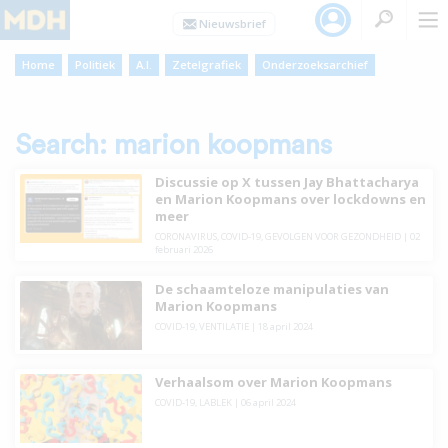
Home
Politiek
A.I.
Zetelgrafiek
Onderzoeksarchief
Search: marion koopmans
Discussie op X tussen Jay Bhattacharya
en Marion Koopmans over lockdowns en
meer
CORONAVIRUS
,
COVID-19
,
GEVOLGEN VOOR GEZONDHEID
| 02
februari 2026
De schaamteloze manipulaties van
Marion Koopmans
COVID-19
,
VENTILATIE
| 18 april 2024
Verhaalsom over Marion Koopmans
COVID-19
,
LABLEK
| 06 april 2024