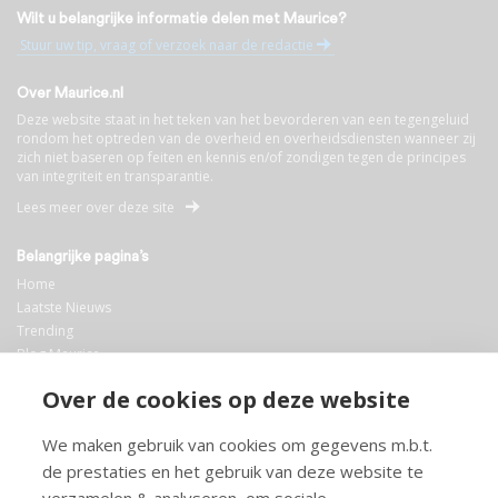
Wilt u belangrijke informatie delen met Maurice?
Stuur uw tip, vraag of verzoek naar de redactie
Over Maurice.nl
Deze website staat in het teken van het bevorderen van een tegengeluid
rondom het optreden van de overheid en overheidsdiensten wanneer zij
zich niet baseren op feiten en kennis en/of zondigen tegen de principes
van integriteit en transparantie.
Lees meer over deze site
Belangrijke pagina’s
Home
Laatste Nieuws
Trending
Blog Maurice
AI
Over de cookies op deze website
Bibliotheek
We maken gebruik van cookies om gegevens m.b.t.
Info en service
de prestaties en het gebruik van deze website te
FAQ