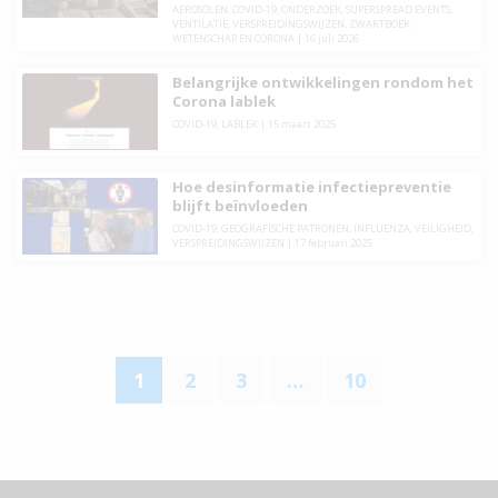
AEROSOLEN
,
COVID-19
,
ONDERZOEK
,
SUPERSPREAD EVENTS
,
VENTILATIE
,
VERSPREIDINGSWIJZEN
,
ZWARTBOEK
WETENSCHAP EN CORONA
| 16 juli 2026
Belangrijke ontwikkelingen rondom het
Corona lablek
COVID-19
,
LABLEK
| 15 maart 2025
Hoe desinformatie infectiepreventie
blijft beïnvloeden
COVID-19
,
GEOGRAFISCHE PATRONEN
,
INFLUENZA
,
VEILIGHEID
,
VERSPREIDINGSWIJZEN
| 17 februari 2025
1
2
3
…
10